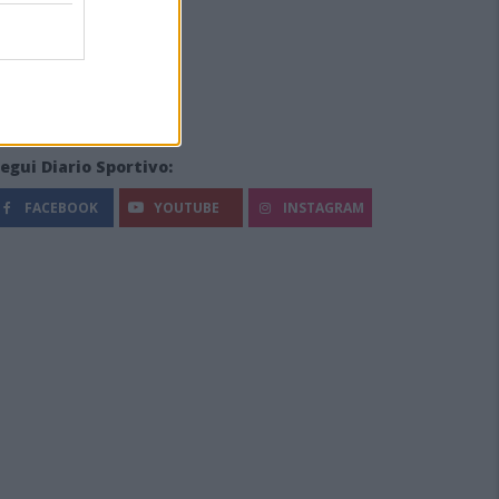
egui Diario Sportivo:
FACEBOOK
YOUTUBE
INSTAGRAM