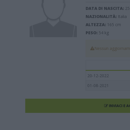
DATA DI NASCITA:
25
NAZIONALITÀ:
Italia
ALTEZZA:
165
cm
PESO:
54
kg
Nessun aggiorname
20-12-2022
01-08-2021
INVIACI E 