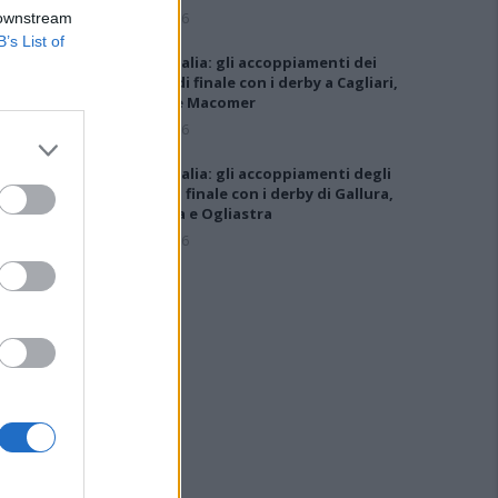
5 Ago 2026
 downstream
B’s List of
Coppa Italia: gli accoppiamenti dei
16esimi di finale con i derby a Cagliari,
Sassari e Macomer
5 Ago 2026
Coppa Italia: gli accoppiamenti degli
ottavi di finale con i derby di Gallura,
Barbagia e Ogliastra
5 Ago 2026