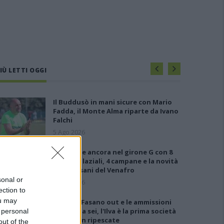
IÙ LETTI OGGI
Il Buddusò in mani sicure con Mario
Fadda, il Monte Alma riparte da Ivano
Falchi
5 Ago 2026
Le 5 sarde ancora nel girone G con 8
squadre laziali, 4 campane e la novità
dei molisani del Venafro
sonal or
6 Ago 2026
ection to
ou may
Anche il Fasano out e le ammissioni
salgono a sei, l'Ilva è la prima società
 personal
tra le non ripescate
out of the