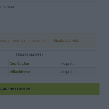
-12-2004
nto recente sul tesseramento di
Nicola Labriola
TESSERAMENTI
Cus Cagliari
Acquisto
Villacidrese
Acquisto
AGGIORNA I TUOI DATI