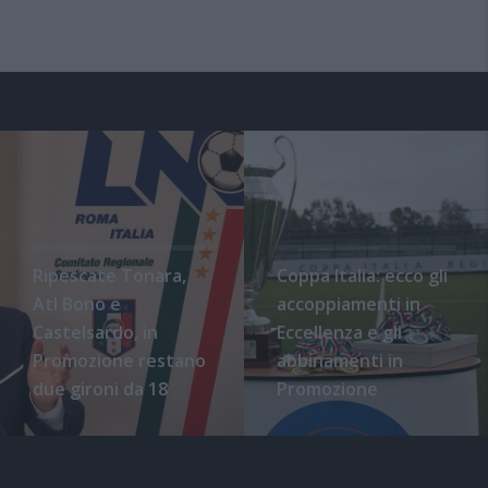
Ripescate Tonara,
Coppa Italia: ecco gli
Atl Bono e
accoppiamenti in
Castelsardo, in
Eccellenza e gli
Promozione restano
abbinamenti in
due gironi da 18
Promozione