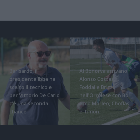
Barisardo, il
Al Bonorva arrivano
presidente Ibba ha
Alonso Costas,
scelto il tecnico e
Foddai e Brizzi,
per Vittorio De Carlo
nell'Orrolese con Boi
c'è una seconda
ecco Morleo, Choflas
chance
e Timon