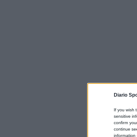
Diario Spo
If you wish 
sensitive in
confirm you
continue se
information 