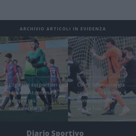
ARCHIVIO ARTICOLI IN EVIDENZA
L'Iglesias coi portieri
Colpo Villamassargia
Idrissi e Atzeni ma è
con la punta Suella, il
sempre più
Bonorva prende
sudamericana
anche Fois
Diario Sportivo