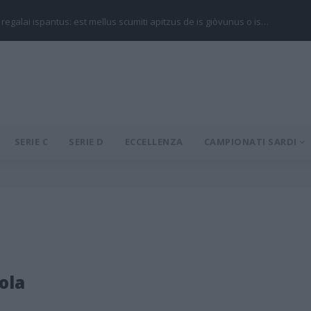
 regalai ispantus: est mellus scumiti apitzus de is giòvunus o is…
SERIE C
SERIE D
ECCELLENZA
CAMPIONATI SARDI
ola