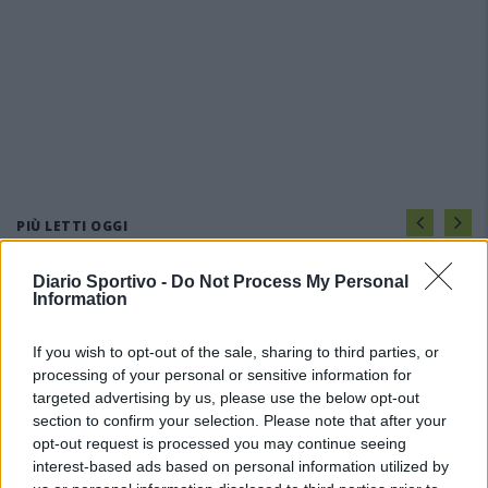
PIÙ LETTI OGGI
Diario Sportivo -
Do Not Process My Personal
L'Ossese si prepara all'esordio in D: Forzati,
Information
Cabrera, Tesio, Limongelli, Bolzicco e tanti
giovani tra i…
If you wish to opt-out of the sale, sharing to third parties, or
7 Ago 2026
processing of your personal or sensitive information for
targeted advertising by us, please use the below opt-out
Per Carbonia e Olbia si apre lo spiraglio di
ripartire dalla Seconda
section to confirm your selection. Please note that after your
7 Ago 2026
opt-out request is processed you may continue seeing
interest-based ads based on personal information utilized by