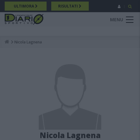
Salta
ULTIMORA
RISULTATI
al
contenuto
MENU
principale
Nicola Lagnena
Breadcrumb
Nicola Lagnena