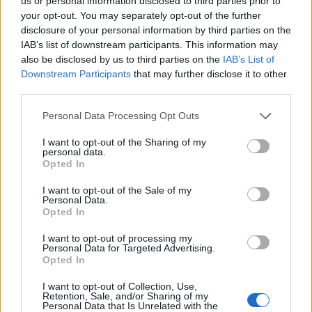
us or personal information disclosed to third parties prior to
L'Ilva si completa con Markic, Contucci,
your opt-out. You may separately opt-out of the further
Carlucci, Bevilacqua, Solinas, Souare e Galic
disclosure of your personal information by third parties on the
7 Ago 2026
IAB’s list of downstream participants. This information may
also be disclosed by us to third parties on the
IAB’s List of
Downstream Participants
that may further disclose it to other
Il Selargius rinforza il centrocampo con
Manuel Rinino e Samuele Vacca
third parties.
6 Ago 2026
Personal Data Processing Opt Outs
Definiti gli organici di Prima con l'aggiunta
I want to opt-out of the Sharing of my
personal data.
di Golfo Aranci, La Salle e Ottava, in Seconda
Opted In
8 ripescaggi
7 Ago 2026
I want to opt-out of the Sale of my
Personal Data.
Opted In
I want to opt-out of processing my
Personal Data for Targeted Advertising.
Opted In
I want to opt-out of Collection, Use,
Retention, Sale, and/or Sharing of my
Personal Data that Is Unrelated with the