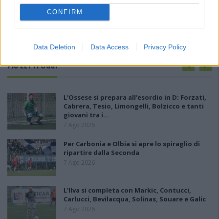
CONFIRM
Data Deletion
Data Access
Privacy Policy
PIÙ LETTI OGGI
L'Ossese si prepara all'esordio in D: Forzati,
Cabrera, Tesio, Limongelli, Bolzicco e tanti
giovani tra i…
7 Ago 2026
Per Carbonia e Olbia si apre lo spiraglio di
ripartire dalla Seconda
7 Ago 2026
L'Ilva si completa con Markic, Contucci,
Carlucci, Bevilacqua, Solinas, Souare e Galic
7 Ago 2026