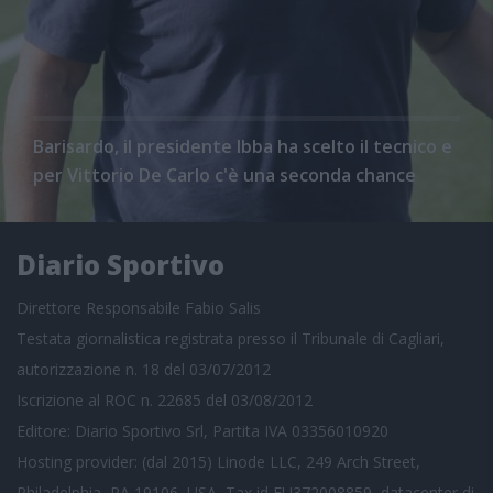
Barisardo, il presidente Ibba ha scelto il tecnico e
per Vittorio De Carlo c'è una seconda chance
Diario Sportivo
Direttore Responsabile Fabio Salis
Testata giornalistica registrata presso il Tribunale di Cagliari,
autorizzazione n. 18 del 03/07/2012
Iscrizione al ROC n. 22685 del 03/08/2012
Editore: Diario Sportivo Srl, Partita IVA 03356010920
Hosting provider: (dal 2015) Linode LLC, 249 Arch Street,
Philadelphia, PA 19106, USA, Tax id EU372008859, datacenter di