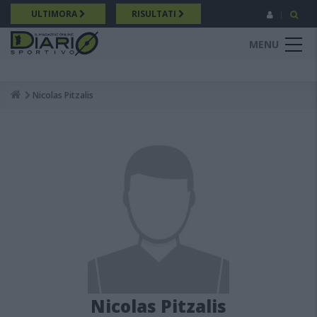
Salta
ULTIMORA
RISULTATI
al
contenuto
MENU
principale
Nicolas Pitzalis
Breadcrumb
Nicolas Pitzalis