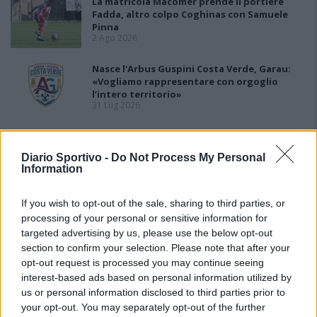
La matricola Macomer prende il portiere
Fadda, altro colpo Coghinas con Samuele
Pinna
2 Ago 2026
Nasce l'Arbus Guspini Costa Verde, Garau:
«Vogliamo rappresentare con orgoglio
l’intero territorio»
31 Lug 2026
Il Sant'Elena si riprende il difensore Mancusi
28 Lug 2026
Diario Sportivo -
Do Not Process My Personal
Information
If you wish to opt-out of the sale, sharing to third parties, or
processing of your personal or sensitive information for
targeted advertising by us, please use the below opt-out
section to confirm your selection. Please note that after your
opt-out request is processed you may continue seeing
interest-based ads based on personal information utilized by
us or personal information disclosed to third parties prior to
your opt-out. You may separately opt-out of the further