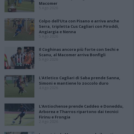
Macomer
5 Ago 2026
Colpo dell'Uta con Pisano e arriva anche
Serra, tripletta Cus Cagliari con Piroddi,
Angiargia e Nenna
5 Ago 2026
Il Coghinas ancora più forte con Sechi e
Scanu, al Macomer arriva Bonfigli
5 Ago 2026
L'Atletico Cagliari di Saba prende Sanna,
Simoni e mantiene lo zoccolo duro
4 Ago 2026
L'Antiochense prende Caddeo e Doneddu,
Arborea e Tharros ripartono dai tecnici
Firinu e Frongia
2 Ago 2026