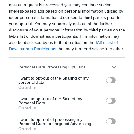
opt-out request is processed you may continue seeing
Per Carbonia e Olbia si apre lo spiraglio di
interest-based ads based on personal information utilized by
ripartire dalla Seconda
us or personal information disclosed to third parties prior to
7 Ago 2026
your opt-out. You may separately opt-out of the further
disclosure of your personal information by third parties on the
IAB’s list of downstream participants. This information may
Il Selargius rinforza il centrocampo con
also be disclosed by us to third parties on the
IAB’s List of
Manuel Rinino e Samuele Vacca
Downstream Participants
that may further disclose it to other
6 Ago 2026
third parties.
Definiti gli organici di Prima con l'aggiunta
Personal Data Processing Opt Outs
di Golfo Aranci, La Salle e Ottava, in Seconda
8 ripescaggi
I want to opt-out of the Sharing of my
personal data.
7 Ago 2026
Opted In
Su Porto Corallo binchet s'isparègiu play-off
I want to opt-out of the Sale of my
contra a su Taloro Gavoi
Personal Data.
27 Apr 2014
Opted In
I want to opt-out of processing my
Personal Data for Targeted Advertising.
Opted In