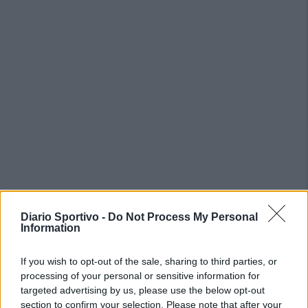
Diario Sportivo -
Do Not Process My Personal
PIÙ LETTI OGGI
Information
If you wish to opt-out of the sale, sharing to third parties, or
L'Ossese si prepara all'esordio in D: Forzati,
processing of your personal or sensitive information for
Cabrera, Tesio, Limongelli, Bolzicco e tanti
giovani tra i…
targeted advertising by us, please use the below opt-out
7 Ago 2026
section to confirm your selection. Please note that after your