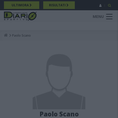
Salta
ULTIMORA
RISULTATI
al
contenuto
MENU
principale
Paolo Scano
Breadcrumb
Paolo Scano