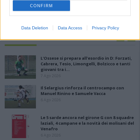
CONFIRM
Data Deletion
Data Access
Privacy Policy
PIÙ LETTI OGGI
L'Ossese si prepara all'esordio in D: Forzati,
Cabrera, Tesio, Limongelli, Bolzicco e tanti
giovani tra i…
7 Ago 2026
Il Selargius rinforza il centrocampo con
Manuel Rinino e Samuele Vacca
6 Ago 2026
Le 5 sarde ancora nel girone G con 8 squadre
laziali, 4 campane e la novità dei molisani del
Venafro
6 Ago 2026