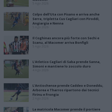
5 Ago 2026
Colpo dell'Uta con Pisano e arriva anche
Serra, tripletta Cus Cagliari con Piroddi,
Angiargia e Nenna
5 Ago 2026
Il Coghinas ancora più forte con Sechi e
Scanu, al Macomer arriva Bonfigli
5 Ago 2026
L'Atletico Cagliari di Saba prende Sanna,
Simoni e mantiene lo zoccolo duro
4 Ago 2026
L'Antiochense prende Caddeo e Doneddu,
Arborea e Tharros ripartono dai tecnici
Firinu e Frongia
2 Ago 2026
La matricola Macomer prende il portiere