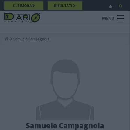
Salta
ULTIMORA
RISULTATI
al
contenuto
MENU
principale
Samuele Campagnola
Breadcrumb
Samuele Campagnola