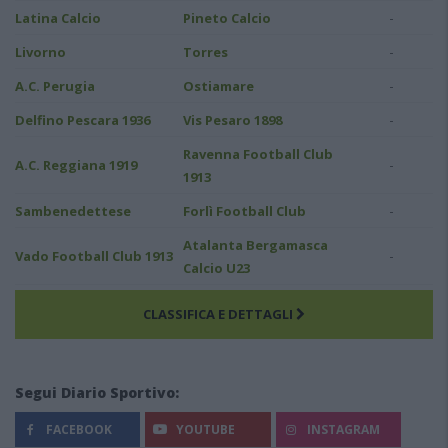
-
Latina Calcio
Pineto Calcio
-
Livorno
Torres
-
A.C. Perugia
Ostiamare
-
Delfino Pescara 1936
Vis Pesaro 1898
Ravenna Football Club
-
A.C. Reggiana 1919
1913
-
Sambenedettese
Forlì Football Club
Atalanta Bergamasca
-
Vado Football Club 1913
Calcio U23
CLASSIFICA E DETTAGLI
Segui Diario Sportivo:
FACEBOOK
YOUTUBE
INSTAGRAM