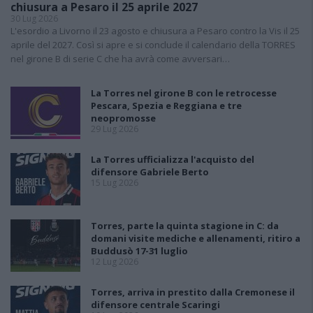
chiusura a Pesaro il 25 aprile 2027
30 Lug 2026
L'esordio a Livorno il 23 agosto e chiusura a Pesaro contro la Vis il 25
aprile del 2027. Così si apre e si conclude il calendario della TORRES
nel girone B di serie C che ha avrà come avversari…
La Torres nel girone B con le retrocesse
Pescara, Spezia e Reggiana e tre
neopromosse
29 Lug 2026
La Torres ufficializza l'acquisto del
difensore Gabriele Berto
15 Lug 2026
Torres, parte la quinta stagione in C: da
domani visite mediche e allenamenti, ritiro a
Buddusò 17-31 luglio
12 Lug 2026
Torres, arriva in prestito dalla Cremonese il
difensore centrale Scaringi