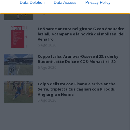
Il Selargius rinforza il centrocampo con
Data Deletion
Data Access
Privacy Policy
Manuel Rinino e Samuele Vacca
6 Ago 2026
Le 5 sarde ancora nel girone G con 8 squadre
laziali, 4 campane e la novità dei molisani del
Venafro
6 Ago 2026
Coppa Italia: Aranova-Ossese il 23, i derby
Budoni-Latte Dolce e COS-Monastir il 30
6 Ago 2026
Colpo dell'Uta con Pisano e arriva anche
Serra, tripletta Cus Cagliari con Piroddi,
Angiargia e Nenna
5 Ago 2026