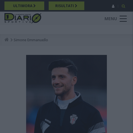
Salta
ULTIMORA
RISULTATI
al
contenuto
MENU
principale
Simone Emmanuello
Breadcrumb