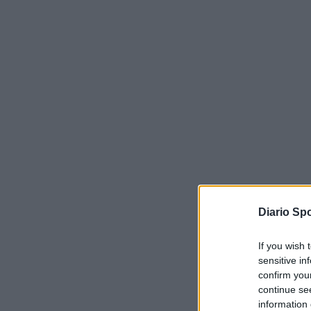
Diario Spo
If you wish 
sensitive in
confirm you
continue se
information 