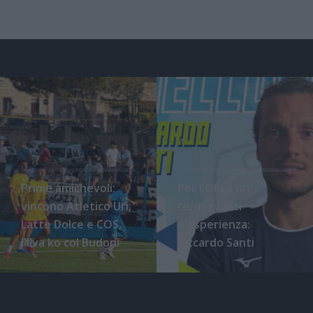
Prime amichevoli:
Per l'Olbia un
vincono Atletico Uri,
centravanti
Latte Dolce e COS,
d'esperienza:
l'Ilva ko col Budoni
Riccardo Santi