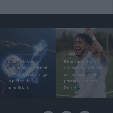
Giovani D Valore,
Il Barisardo ha in
raddoppiano i premi
difesa l'ex nazionale
per i club e si allarga
serbo Klisura e il
la platea dei
portiere sloveno
beneficiari
Deronja