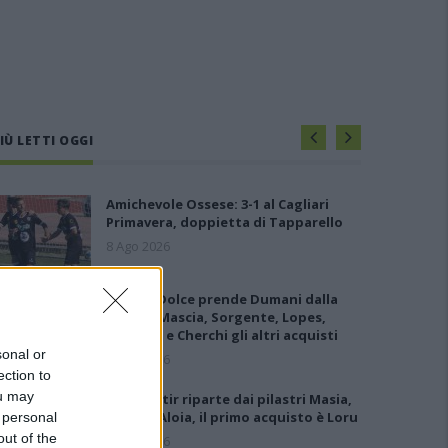
IÙ LETTI OGGI
Amichevole Ossese: 3-1 al Cagliari
Primavera, doppietta di Tapparello
8 Ago 2026
Il Latte Dolce prende Dumani dalla
Torres, Mascia, Sorgente, Lopes,
Limberti e Cherchi gli altri acquisti
sonal or
8 Ago 2026
ection to
ou may
Il Monastir riparte dai pilastri Masia,
Pinna e Aloia, il primo acquisto è Loru
 personal
out of the
7 Ago 2026