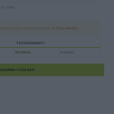
-01-1995
e
nto recente sul tesseramento di
Tulio Medici
TESSERAMENTI
Orrolese
Acquisto
AGGIORNA I TUOI DATI