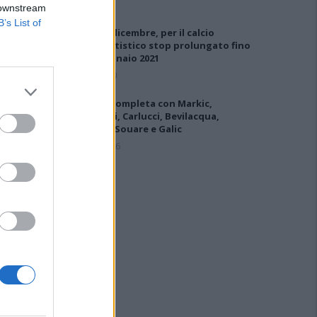
 downstream
B’s List of
DPCM 3 dicembre, per il calcio
dilettantistico stop prolungato fino
al 15 gennaio 2021
3 Dic 2020
L'Ilva si completa con Markic,
Contucci, Carlucci, Bevilacqua,
Solinas, Souare e Galic
7 Ago 2026