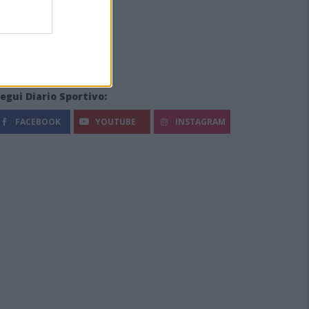
egui Diario Sportivo:
FACEBOOK
YOUTUBE
INSTAGRAM