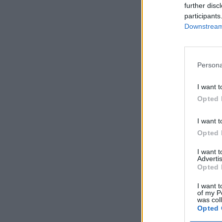
further disc
participants
Downstream 
Persona
I want t
Opted 
I want t
Opted 
I want 
Advertis
Opted 
I want t
of my P
was col
Opted 