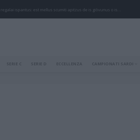
 regalai ispantus: est mellus scumiti apitzus de is giòvunus o is…
SERIE C
SERIE D
ECCELLENZA
CAMPIONATI SARDI