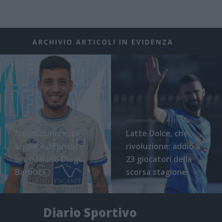
ARCHIVIO ARTICOLI IN EVIDENZA
Nel Budoni resta
Latte Dolce, che
anche il difensore
rivoluzione: addio a
uruguaiano Diego
23 giocatori della
Barboza
scorsa stagione
Diario Sportivo