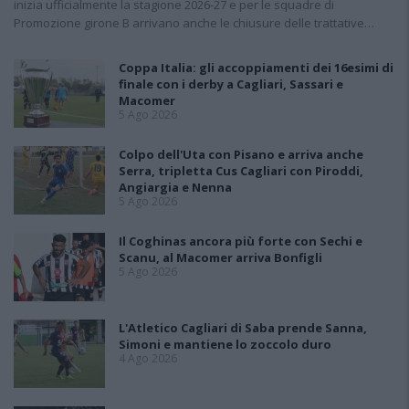
inizia ufficialmente la stagione 2026-27 e per le squadre di
Promozione girone B arrivano anche le chiusure delle trattative…
Coppa Italia: gli accoppiamenti dei 16esimi di
finale con i derby a Cagliari, Sassari e
Macomer
5 Ago 2026
Colpo dell'Uta con Pisano e arriva anche
Serra, tripletta Cus Cagliari con Piroddi,
Angiargia e Nenna
5 Ago 2026
Il Coghinas ancora più forte con Sechi e
Scanu, al Macomer arriva Bonfigli
5 Ago 2026
L'Atletico Cagliari di Saba prende Sanna,
Simoni e mantiene lo zoccolo duro
4 Ago 2026