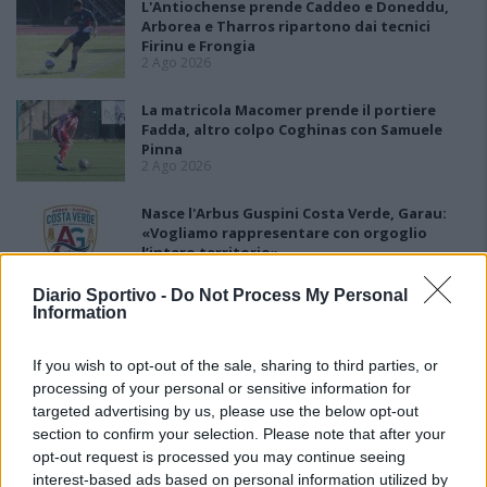
L'Antiochense prende Caddeo e Doneddu,
Arborea e Tharros ripartono dai tecnici
Firinu e Frongia
2 Ago 2026
La matricola Macomer prende il portiere
Fadda, altro colpo Coghinas con Samuele
Pinna
2 Ago 2026
Nasce l'Arbus Guspini Costa Verde, Garau:
«Vogliamo rappresentare con orgoglio
l’intero territorio»
31 Lug 2026
Diario Sportivo -
Do Not Process My Personal
Information
Il Sant'Elena si riprende il difensore Mancusi
28 Lug 2026
If you wish to opt-out of the sale, sharing to third parties, or
processing of your personal or sensitive information for
targeted advertising by us, please use the below opt-out
section to confirm your selection. Please note that after your
opt-out request is processed you may continue seeing
interest-based ads based on personal information utilized by