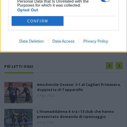
Personal Data that Is Unrelated with the
Purposes for which it was collected.
Opted Out
CONFIRM
Data Deletion
Data Access
Privacy Policy
PIÙ LETTI OGGI
Amichevole Ossese: 3-1 al Cagliari Primavera,
doppietta di Tapparello
8 Ago 2026
L'Ilvamaddalena è tra i 13 club che hanno
presentato domanda di ripescaggio
8 Lug 2026