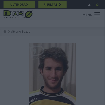
Salta
ULTIMORA
RISULTATI
al
contenuto
MENU
principale
Vittorio Bozzo
Breadcrumb