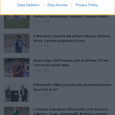
Data Deletion
Data Access
Privacy Policy
L'Ilva si completa con Markic, Contucci,
Carlucci, Bevilacqua, Solinas, Souare e Galic
7 Ago 2026
Il Monastir riparte dai pilastri Masia, Pinna e
Aloia, il primo acquisto è Loru
7 Ago 2026
Gran colpo dell'Ossese, per la difesa c'è l'ex
Torres Riccardo Idda
7 Ago 2026
Il Monastir 1983 si trasforma da Associazione
Sportiva in Srl
7 Ago 2026
L'Ossese si prepara all'esordio in D: Forzati,
Cabrera, Tesio, Limongelli, Bolzicco e tanti