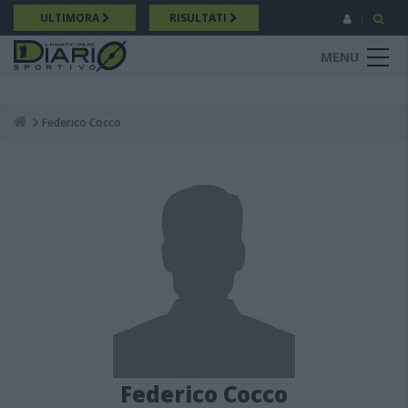
Salta
ULTIMORA
RISULTATI
al
contenuto
MENU
principale
Federico Cocco
Breadcrumb
Federico Cocco