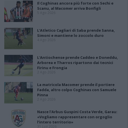
Il Coghinas ancora più forte con Sechi e
Scanu, al Macomer arriva Bonfigli
5 Ago 2026
L'Atletico Cagliari di Saba prende Sanna,
Simoni e mantiene lo zoccolo duro
4 Ago 2026
L'Antiochense prende Caddeo e Doneddu,
Arborea e Tharros ripartono dai tecnici
Firinu e Frongia
2 Ago 2026
La matricola Macomer prende il portiere
Fadda, altro colpo Coghinas con Samuele
Pinna
2 Ago 2026
Nasce l'Arbus Guspini Costa Verde, Garau:
«Vogliamo rappresentare con orgoglio
l’intero territorio»
31 Lug 2026