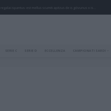
 regalai ispantus: est mellus scumiti apitzus de is giòvunus o is…
SERIE C
SERIE D
ECCELLENZA
CAMPIONATI SARDI