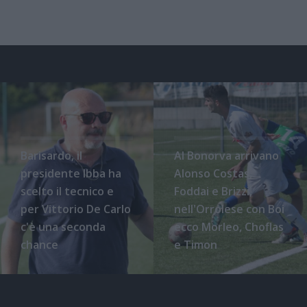
Barisardo, il
Al Bonorva arrivano
presidente Ibba ha
Alonso Costas,
scelto il tecnico e
Foddai e Brizzi,
per Vittorio De Carlo
nell'Orrolese con Boi
c'è una seconda
ecco Morleo, Choflas
chance
e Timon