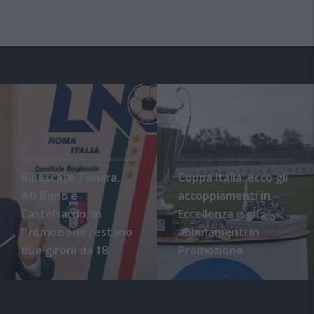
Ripescate Tonara,
Coppa Italia: ecco gli
Atl Bono e
accoppiamenti in
Castelsardo, in
Eccellenza e gli
Promozione restano
abbinamenti in
due gironi da 18
Promozione