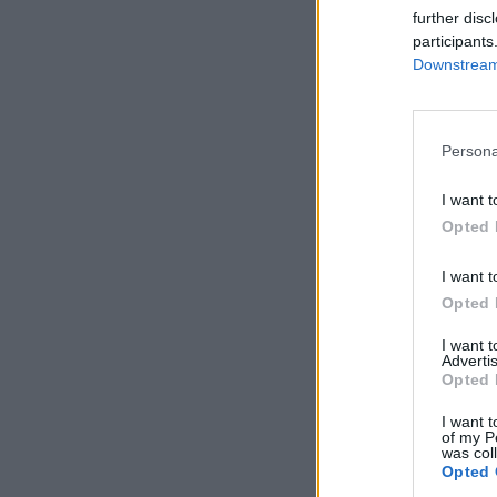
further disc
participants
Downstream 
Persona
I want t
Opted 
I want t
Opted 
I want 
Advertis
Opted 
I want t
of my P
was col
Opted 