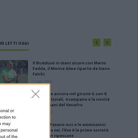
IÙ LETTI OGGI
Il Buddusò in mani sicure con Mario
Fadda, il Monte Alma riparte da Ivano
Falchi
5 Ago 2026
Le 5 sarde ancora nel girone G con 8
squadre laziali, 4 campane e la novità
dei molisani del Venafro
sonal or
6 Ago 2026
ection to
ou may
Anche il Fasano out e le ammissioni
salgono a sei, l'Ilva è la prima società
 personal
tra le non ripescate
out of the