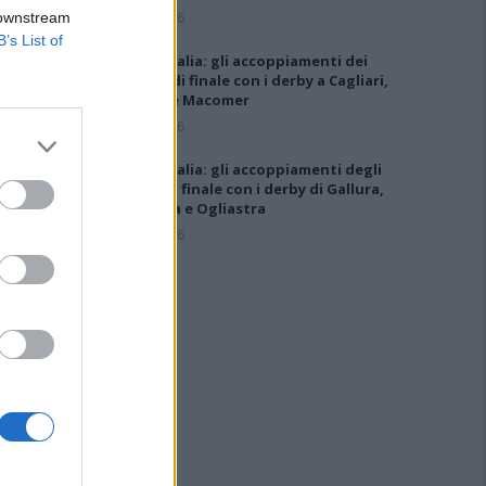
5 Ago 2026
 downstream
B’s List of
Coppa Italia: gli accoppiamenti dei
16esimi di finale con i derby a Cagliari,
Sassari e Macomer
5 Ago 2026
Coppa Italia: gli accoppiamenti degli
ottavi di finale con i derby di Gallura,
Barbagia e Ogliastra
5 Ago 2026