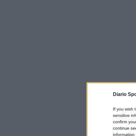
Diario Spo
If you wish 
sensitive in
confirm you
continue se
information 