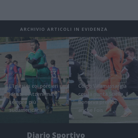
ARCHIVIO ARTICOLI IN EVIDENZA
L'Iglesias coi portieri
Colpo Villamassargia
Idrissi e Atzeni ma è
con la punta Suella, il
sempre più
Bonorva prende
sudamericana
anche Fois
Diario Sportivo