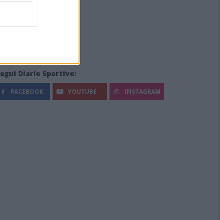
egui Diario Sportivo:
FACEBOOK
YOUTUBE
INSTAGRAM