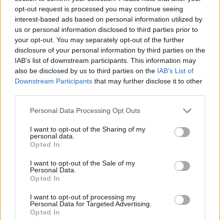
Il Buddusò in mani sicure con Mario Fadda, il
opt-out request is processed you may continue seeing
Monte Alma riparte da Ivano Falchi
5 Ago 2026
interest-based ads based on personal information utilized by
us or personal information disclosed to third parties prior to
your opt-out. You may separately opt-out of the further
Colpo dell'Uta con Pisano e arriva anche
disclosure of your personal information by third parties on the
Serra, tripletta Cus Cagliari con Piroddi,
IAB’s list of downstream participants. This information may
Angiargia e Nenna
also be disclosed by us to third parties on the
IAB’s List of
5 Ago 2026
Downstream Participants
that may further disclose it to other
third parties.
Il Coghinas ancora più forte con Sechi e
Scanu, al Macomer arriva Bonfigli
Personal Data Processing Opt Outs
5 Ago 2026
I want to opt-out of the Sharing of my
personal data.
L'Atletico Cagliari di Saba prende Sanna,
Opted In
Simoni e mantiene lo zoccolo duro
4 Ago 2026
I want to opt-out of the Sale of my
Personal Data.
Opted In
L'Antiochense prende Caddeo e Doneddu,
Arborea e Tharros ripartono dai tecnici
I want to opt-out of processing my
Personal Data for Targeted Advertising.
Firinu e Frongia
Opted In
2 Ago 2026