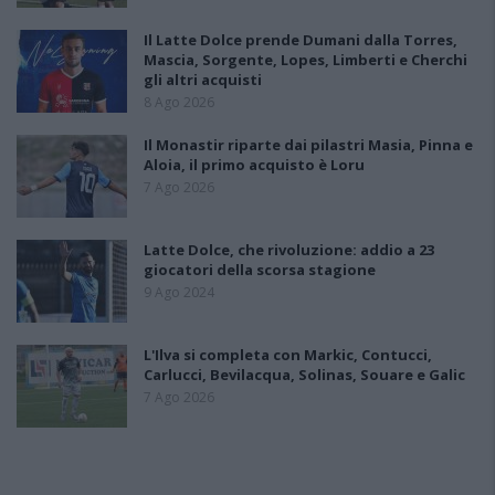
Il Latte Dolce prende Dumani dalla Torres,
Mascia, Sorgente, Lopes, Limberti e Cherchi
gli altri acquisti
8 Ago 2026
Il Monastir riparte dai pilastri Masia, Pinna e
Aloia, il primo acquisto è Loru
7 Ago 2026
Latte Dolce, che rivoluzione: addio a 23
giocatori della scorsa stagione
9 Ago 2024
L'Ilva si completa con Markic, Contucci,
Carlucci, Bevilacqua, Solinas, Souare e Galic
7 Ago 2026