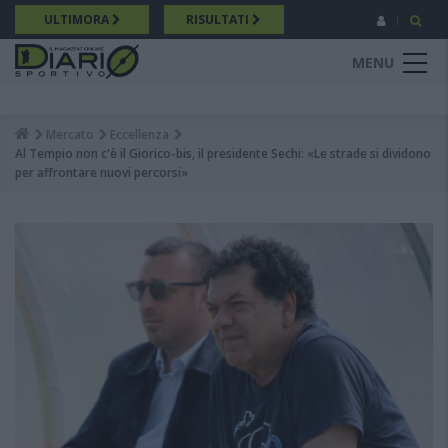
Salta
ULTIMORA
RISULTATI
al
contenuto
MENU
principale
Mercato
Eccellenza
Breadcrumb
Al Tempio non c'è il Giorico-bis, il presidente Sechi: «Le strade si dividono
per affrontare nuovi percorsi»