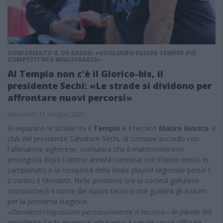
CONFERMATO IL DS SASSU: «VOGLIAMO ESSERE SEMPRE PIÙ
COMPETITIVI E MIGLIORARCI»
Al Tempio non c'è il Giorico-bis, il
presidente Sechi: «Le strade si dividono per
affrontare nuovi percorsi»
Mercoledì, 11 Giugno, 2025
Si separano le strade tra il
Tempio
e il tecnico
Mauro Giorico
. Il
club del presidente Salvatore Sechi, di comune accordo con
l'allenatore algherese, comunica che il matrimonio non
proseguirà dopo l'ottima annata conclusa con il terzo posto in
campionato e la conquista della finale playoff regionale persa 1-
0 contro il Monastir. Nelle prossime ore la società gallurese
comunicherà il nome del nuovo tecnico che guiderà gli azzurri
per la prossima stagione.
«
Desidero ringraziare personalmente il tecnico
– le parole del
presidente Sechi espresse attraverso il canale social ufficiale –