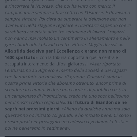
a rincorrere la Nuorese, che poi ha vinto con merito il
campionato, e sempre a braccetto con l'Usinese. E dovevamo
sempre vincere. Poi c'era da superare la delusione per non
aver vinto nella stagione regolare e ricaricarci sapendo che ci
sarebbero aspettate altre tre settimane di lavoro. I ragazzi
non hanno mai mollato un centimetro in allenamento e nelle
gare chiudendo i playoff con tre vittorie. Meglio di così...
».
Alla sfida decisiva per l'Eccellenza c'erano non meno di
1600 spettatori
con la tribuna opposta a quella centrale
occupata interamente dai tifosi giallorossi: «
Aver riportato
l'entusiasmo ad Alghero è merito della società e dei ragazzi
che hanno fatto un qualcosa di grande. Questa è stata la
nostra prima vittoria che abbiamo ottenuto, ancor prima di
scendere in campo. Vedere una cornice di pubblico così, in
un campionato di Promozione, credo sia uno spot bellissimo
per il nostro calcio regionale
».
Sul futuro di Giandon se ne
saprà nei prossimi giorni
: «
Alleno da qualche anno ma solo
quest'anno ho iniziato coi grandi, e ho iniziato bene. Ci sono i
presupposti per proseguire ma adesso ci godiamo la festa e
poi ne parleremo in settimana
».