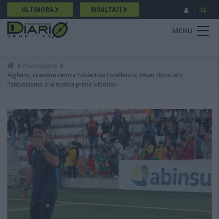
Salta
ULTIMORA
RISULTATI
al
contenuto
MENU
principale
Promozione
Breadcrumb
Alghero, Giandon centra l'obiettivo Eccellenza: «Aver riportato
l'entusiasmo è la nostra prima vittoria»