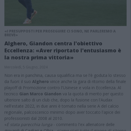
«I PRESUPPOSTI PER PROSEGUIRE CI SONO, NE PARLEREMO A
BREVE»
Alghero, Giandon centra l'obiettivo
Eccellenza: «Aver riportato l'entusiasmo è
la nostra prima vittoria»
Mercoledì, 5 Giugno, 2024
Non era in panchina, causa squalifica ma se l'è goduta lo stesso
da fuori: il suo
Alghero
vince anche la gara di ritorno della finale
playoff di Promozione contro l'Usinese e vola in Eccellenza. Al
tecnico
Gian Marco Giandon
va la quota di merito per questo
ulteriore salto di un club che, dopo la fusione con l'Audax
nell'estate 2022, in due anni è tornato nella serie A del calcio
regionale, palcoscenico minimo dopo aver toccato l'apice dei
professionisti dal 2008 al 2010.
«
Ė stata parecchia lunga
- commento l'ex allenatore delle
giovanili di Cagliari e Olbia -
siamo stati tutto il girone di ritorno