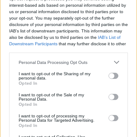
interest-based ads based on personal information utilized by
us or personal information disclosed to third parties prior to
L'Antiochense prende Caddeo e Doneddu,
your opt-out. You may separately opt-out of the further
Arborea e Tharros ripartono dai tecnici
disclosure of your personal information by third parties on the
Firinu e Frongia
IAB’s list of downstream participants. This information may
2 Ago 2026
also be disclosed by us to third parties on the
IAB’s List of
Downstream Participants
that may further disclose it to other
La matricola Macomer prende il portiere
third parties.
Fadda, altro colpo Coghinas con Samuele
Pinna
2 Ago 2026
Personal Data Processing Opt Outs
I want to opt-out of the Sharing of my
Nasce l'Arbus Guspini Costa Verde, Garau:
personal data.
«Vogliamo rappresentare con orgoglio
Opted In
l’intero territorio»
31 Lug 2026
I want to opt-out of the Sale of my
Personal Data.
Il Sant'Elena si riprende il difensore Mancusi
Opted In
28 Lug 2026
I want to opt-out of processing my
Personal Data for Targeted Advertising.
Opted In