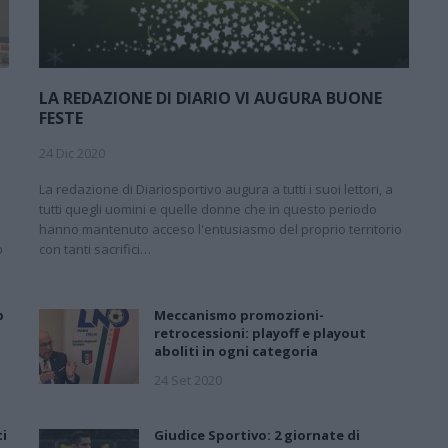
LA REDAZIONE DI DIARIO VI AUGURA BUONE
FESTE
24 Dic 2020
La redazione di Diariosportivo augura a tutti i suoi lettori, a
tutti quegli uomini e quelle donne che in questo periodo
hanno mantenuto acceso l'entusiasmo del proprio territorio
o
con tanti sacrifici…
b
Meccanismo promozioni-
retrocessioni: playoff e playout
aboliti in ogni categoria
24 Set 2020
ti
Giudice Sportivo: 2 giornate di