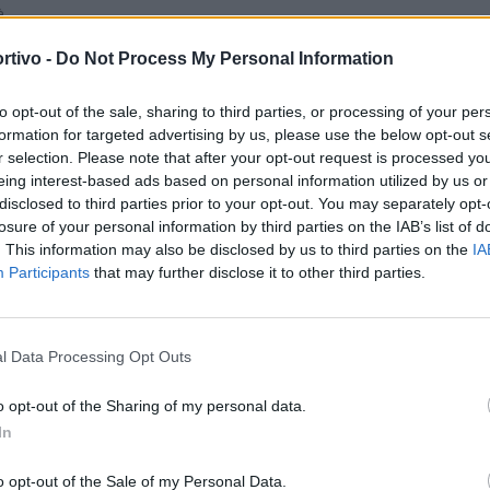
à.
rtivo -
Do Not Process My Personal Information
 della matricola di Promozione dell'ex Emiliano Frau. Dieci reti
ex Frau nel primo tempo mentre nella ripresa si scatenano l’ex
to opt-out of the sale, sharing to third parties, or processing of your per
formation for targeted advertising by us, please use the below opt-out s
a tripletta, in gol anche Mario Fadda. Domenica 26 c'è il derby di
S
r selection. Please note that after your opt-out request is processed y
eing interest-based ads based on personal information utilized by us or
disclosed to third parties prior to your opt-out. You may separately opt-
losure of your personal information by third parties on the IAB’s list of
 il tecnico Guglielmo Bacci ha fatto disputare una partitella in
. This information may also be disclosed by us to third parties on the
IA
on Secchi in porta, il quartetto di difesa era composta da
Participants
that may further disclose it to other third parties.
ocampo Manzini al centro, con Iovine e Bisogno interni,
Carboni. Nella ripresa Bacci ha inserito il nuovo acquisto
a per Carboni. Prima di Ferragosti i rossoblù avevano giocato
l Data Processing Opt Outs
nza, imponendosi per 2-1 con gol di Luca Carboni e Marcello
o opt-out of the Sharing of my personal data.
reggiato il bomber Omar Delizos.
In
o opt-out of the Sale of my Personal Data.