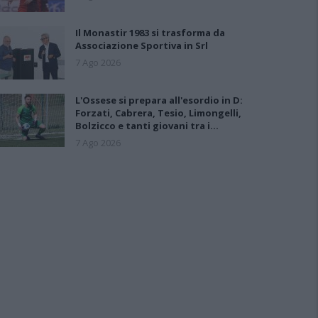
Il Monastir 1983 si trasforma da
Associazione Sportiva in Srl
7 Ago 2026
L'Ossese si prepara all'esordio in D:
Forzati, Cabrera, Tesio, Limongelli,
Bolzicco e tanti giovani tra i…
7 Ago 2026