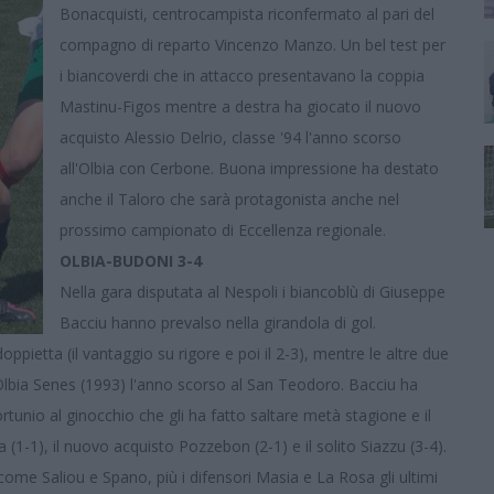
Bonacquisti, centrocampista riconfermato al pari del
compagno di reparto Vincenzo Manzo. Un bel test per
i biancoverdi che in attacco presentavano la coppia
Mastinu-Figos mentre a destra ha giocato il nuovo
acquisto Alessio Delrio, classe '94 l'anno scorso
all'Olbia con Cerbone. Buona impressione ha destato
anche il Taloro che sarà protagonista anche nel
prossimo campionato di Eccellenza regionale.
OLBIA-BUDONI 3-4
Nella gara disputata al Nespoli i biancoblù di Giuseppe
Bacciu hanno prevalso nella girandola di gol.
pietta (il vantaggio su rigore e poi il 2-3), mentre le altre due
 Olbia Senes (1993) l'anno scorso al San Teodoro. Bacciu ha
tunio al ginocchio che gli ha fatto saltare metà stagione e il
(1-1), il nuovo acquisto Pozzebon (2-1) e il solito Siazzu (3-4).
i come Saliou e Spano, più i difensori Masia e La Rosa gli ultimi