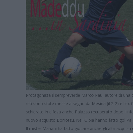
Protagonista il sempreverde Marco Pau, autore di una dop
reti sono state messe a segno da Mesina (il 2-2) e l'ex
schierato in difesa anche Palazzo recuperato dopo l'infor
nuovo acquisto Borrotzu. Nell'Olbia hanno fatto gol Pala 
Il mister Mariani ha fatto giocare anche gli altri acquist