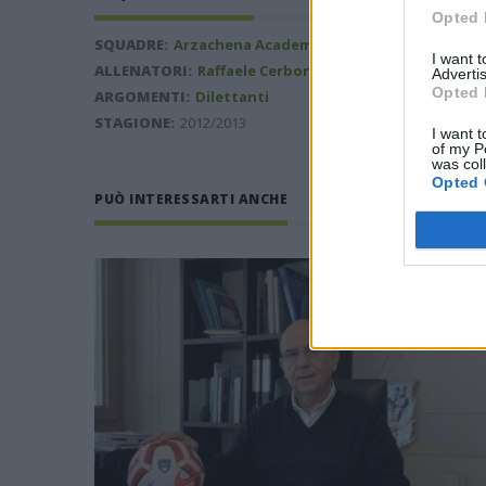
Opted 
SQUADRE:
Arzachena Academy
,
Torres
I want 
ALLENATORI:
Raffaele Cerbone
,
Guglielmo Bacci
Advertis
Opted 
ARGOMENTI:
Dilettanti
STAGIONE:
2012/2013
I want t
of my P
was col
Opted 
PUÒ INTERESSARTI ANCHE