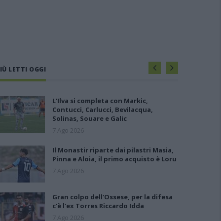
IÙ LETTI OGGI
L'Ilva si completa con Markic,
Contucci, Carlucci, Bevilacqua,
Solinas, Souare e Galic
7 Ago 2026
Il Monastir riparte dai pilastri Masia,
Pinna e Aloia, il primo acquisto è Loru
7 Ago 2026
Gran colpo dell'Ossese, per la difesa
c'è l'ex Torres Riccardo Idda
7 Ago 2026