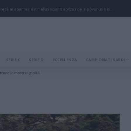
 regalai ispantus: est mellus scumiti apitzus de is giòvunus o is…
SERIE C
SERIE D
ECCELLENZA
CAMPIONATI SARDI
ono in mostra i gioielli