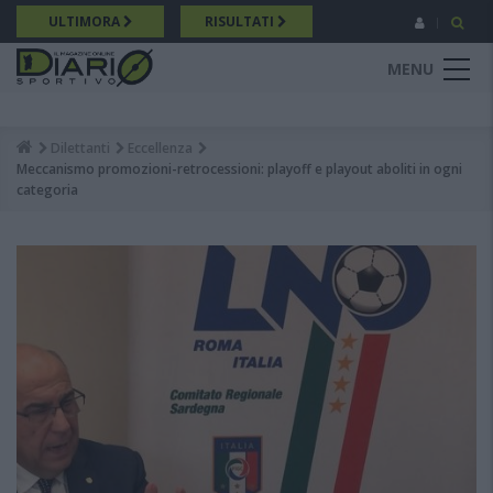
Salta
ULTIMORA
RISULTATI
al
contenuto
MENU
principale
Dilettanti
Eccellenza
Breadcrumb
Meccanismo promozioni-retrocessioni: playoff e playout aboliti in ogni
categoria