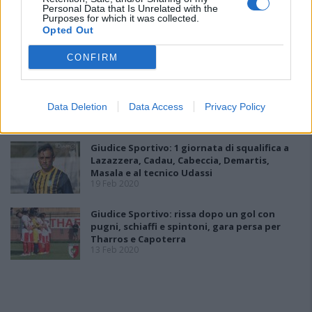
Personal Data that Is Unrelated with the
Giudice Sportivo: 1 giornata di squalifica a
Purposes for which it was collected.
Montanaro e Moro (Budoni), Manca
Opted Out
(Lanusei), Gianni e Piga (L. Dolce)
26 Feb 2020
CONFIRM
Giudice Sportivo: 2 giornate di squalifica a
Cocco e Secchi (Nuorese)
20 Feb 2020
Data Deletion
Data Access
Privacy Policy
Giudice Sportivo: 1 giornata di squalifica a
Lazazzera, Cadau, Cabeccia, Demartis,
Masala e al tecnico Udassi
19 Feb 2020
Giudice Sportivo: rissa dopo un gol con
pugni, schiaffi e spintoni, gara persa per
Tharros e Capoterra
13 Feb 2020