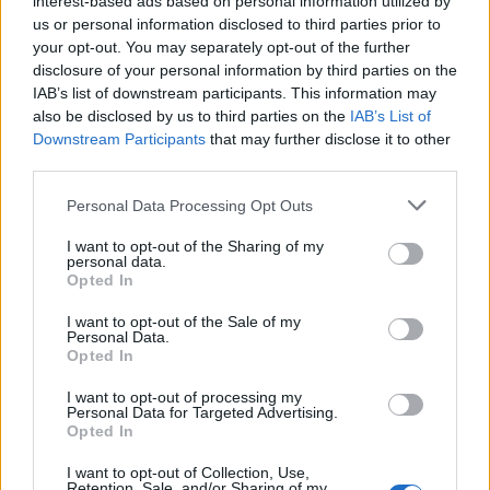
quegli uomini e quelle donne che in questo periodo hanno
interest-based ads based on personal information utilized by
mantenuto acceso l'entusiasmo del proprio territorio con tanti
us or personal information disclosed to third parties prior to
sacrifici…
your opt-out. You may separately opt-out of the further
disclosure of your personal information by third parties on the
IAB’s list of downstream participants. This information may
Cosa aspetti! Hai già scaricato la web app di
also be disclosed by us to third parties on the
IAB’s List of
Diariosportivo.it? Ecco il semplice tutorial,
mettila in home page sul cellulare
Downstream Participants
that may further disclose it to other
8 Ott 2020
third parties.
Giudice Sportivo: tutti gli squalificati che
Personal Data Processing Opt Outs
salteranno le gare del 22 marzo
6 Mar 2020
I want to opt-out of the Sharing of my
personal data.
Opted In
Giudice Sportivo: 2 giornate di squalifica a
I want to opt-out of the Sale of my
Peana (Arzachena), 1 turno a Spina (Budoni)
Personal Data.
e Cabeccia (Latte Dolce)
Opted In
4 Mar 2020
I want to opt-out of processing my
Giudice Sportivo: 3 giornate di squalifica a
Personal Data for Targeted Advertising.
Sylla (Castiadas), 2 turni al tecnico Cotroneo
Opted In
27 Feb 2020
I want to opt-out of Collection, Use,
Retention, Sale, and/or Sharing of my