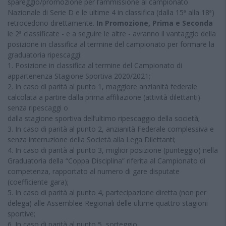
spareggio/promozione per l’ammissione al campionato
Nazionale di Serie D e le ultime 4 in classifica (dalla 15ª alla 18ª)
retrocedono direttamente.
In Promozione, Prima e Seconda
le 2ª classificate - e a seguire le altre - avranno il vantaggio della
posizione in classifica al termine del campionato per formare la
graduatoria ripescaggi:
1. Posizione in classifica al termine del Campionato di
appartenenza Stagione Sportiva 2020/2021;
2. In caso di parità al punto 1, maggiore anzianità federale
calcolata a partire dalla prima affiliazione (attività dilettanti)
senza ripescaggi o
dalla stagione sportiva dell’ultimo ripescaggio della società;
3. In caso di parità al punto 2, anzianità Federale complessiva e
senza interruzione della Società alla Lega Dilettanti;
4. In caso di parità al punto 3, miglior posizione (punteggio) nella
Graduatoria della “Coppa Disciplina” riferita al Campionato di
competenza, rapportato al numero di gare disputate
(coefficiente gara);
5. In caso di parità al punto 4, partecipazione diretta (non per
delega) alle Assemblee Regionali delle ultime quattro stagioni
sportive;
6. In caso di parità al punto 5, sorteggio.