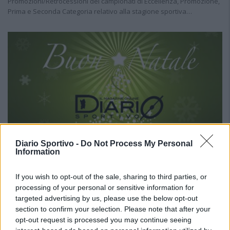
Promozioni/Retrocessioni dei campionati di Eccellenza, Promozione,
Prima e Seconda Categoria relativo alla stagione sportiva…
Diario Sportivo -
Do Not Process My Personal
Information
If you wish to opt-out of the sale, sharing to third parties, or
processing of your personal or sensitive information for
targeted advertising by us, please use the below opt-out
LA REDAZIONE DI DIARIO VI AUGURA BUONE FESTE
section to confirm your selection. Please note that after your
24 Dic 2020
La redazione di Diariosportivo augura a tutti i suoi lettori, a tutti
opt-out request is processed you may continue seeing