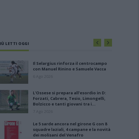
IÙ LETTI OGGI
Il Selargius rinforza il centrocampo
con Manuel Rinino e Samuele Vacca
6 Ago 2026
L'Ossese si prepara all'esordio in D:
Forzati, Cabrera, Tesio, Limongelli,
Bolzicco e tanti giovani tra i…
7 Ago 2026
Le 5 sarde ancora nel girone G con 8
squadre laziali, 4 campane e la novità
dei molisani del Venafro