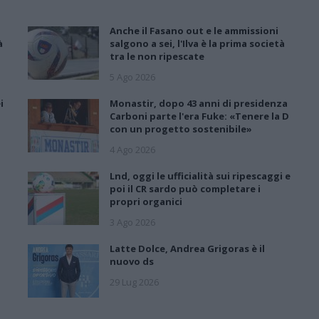
Anche il Fasano out e le ammissioni
à
salgono a sei, l'Ilva è la prima società
tra le non ripescate
5 Ago 2026
i
Monastir, dopo 43 anni di presidenza
Carboni parte l'era Fuke: «Tenere la D
con un progetto sostenibile»
4 Ago 2026
Lnd, oggi le ufficialità sui ripescaggi e
poi il CR sardo può completare i
propri organici
3 Ago 2026
Latte Dolce, Andrea Grigoras è il
nuovo ds
29 Lug 2026