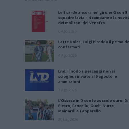
Le 5 sarde ancora nel girone G con 8
squadre laziali, 4 campane e la novit
dei molisani del Venafro
6 Ago 2026
Latte Dolce, Luigi Piredda il primo de
confermati
4 Ago 2026
Lnd, il nodo ripescaggi non si
scioglie: rinviate al 5 agosto le
ammissioni
3 Ago 2026
L'Ossese in D con lo zoccolo duro: Di
Pietro, Fancellu, Gueli, Nurra,
Mainardi e Tapparello
30 Lug 2026