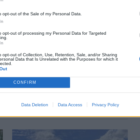
i forma con la promozione dei direttori di gara dai Comitati
di lancio verso la Commissione Arbitri Nazionale per la Serie D
o opt-out of the Sale of my Personal Data.
In
 Arbitri Interregionale
LUCA SANNA
della sezione di Sassari e
to opt-out of processing my Personal Data for Targeted
ing.
ganico CAI sia
CLAUDIO MARONGIU
della sezione di Sassari
In
promozione dello scorso anno insieme con il già ricordato
o opt-out of Collection, Use, Retention, Sale, and/or Sharing
 nell'organico CAN D, ha ottenuto di fatto una promozione.
ersonal Data that Is Unrelated with the Purposes for which it
lected.
Out
CONFIRM
Data Deletion
Data Access
Privacy Policy