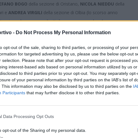
EFANO BOGO
della sezione di Oristano,
NICOLA NIEDDU
della
ari e
ANDREA VIRGILI
della sezione di Olbia (lo scorso anno
e viene dismesso per limiti di permanenza nel ruolo
no toccò a GABRIELE CAGGIARI della sezione di Cagliari).
rtivo -
Do Not Process My Personal Information
ll'AIA, ai sensi dell'art. 18, comma 2, lett. a) del Regolamento
S
zione di Sassari.
to opt-out of the sale, sharing to third parties, or processing of your per
formation for targeted advertising by us, please use the below opt-out s
i Regionali Arbitri (CRA) e dai Comitati Provinciali Arbitri (CPA)
r selection. Please note that after your opt-out request is processed y
muel Fronteddu
della sezione di Nuoro e
Augusto Giovanni
eing interest-based ads based on personal information utilized by us or
er motivate valutazioni tecniche Francesco Serusi della
disclosed to third parties prior to your opt-out. You may separately opt-
losure of your personal information by third parties on the IAB’s list of
'Organo Tecnico dell'AIA Mauro Ignazio Cordeddu della sezione
. This information may also be disclosed by us to third parties on the
IA
onardo Moroso della sezione di Sassari. Confermati nel ruolo di
Participants
that may further disclose it to other third parties.
o Fae
della sezione di Ozieri,
Andrea Nurra
della sezione di
su
della sezione di Oristano,
Cristian Puddu
della sezione di
l Data Processing Opt Outs
o opt-out of the Sharing of my personal data.
In