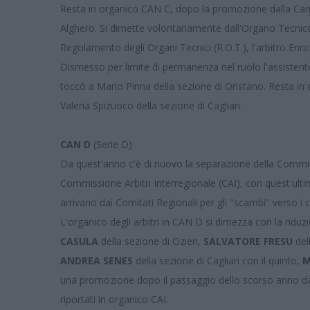
Resta in organico CAN C, dopo la promozione dalla Can 
Alghero. Si dimette volontariamente dall'Organo Tecnico d
Regolamento degli Organi Tecnici (R.O.T.), l'arbitro Enri
Dismesso per limite di permanenza nel ruolo l'assistente
toccò a Mario Pinna della sezione di Oristano. Resta in
Valeria Spizuoco della sezione di Cagliari.
CAN D
(Serie D)
Da quest'anno c'è di nuovo la separazione della Commiss
Commissione Arbitri Interregionale (CAI), con quest'ultim
arrivano dai Comitati Regionali per gli "scambi" verso i c
L'organico degli arbitri in CAN D si dimezza con la rid
CASULA
della sezione di Ozieri,
SALVATORE FRESU
del
ANDREA SENES
della sezione di Cagliari con il quinto,
M
una promozione dopo il passaggio dello scorso anno dal
riportati in organico CAI.