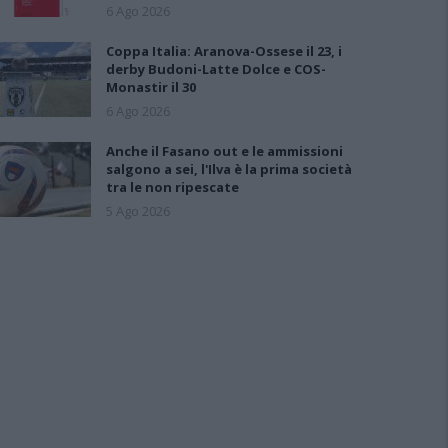
6 Ago 2026
Coppa Italia: Aranova-Ossese il 23, i
derby Budoni-Latte Dolce e COS-
Monastir il 30
6 Ago 2026
Anche il Fasano out e le ammissioni
salgono a sei, l'Ilva è la prima società
tra le non ripescate
5 Ago 2026