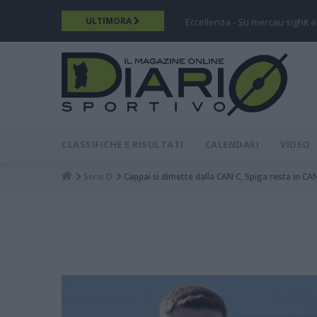
Salta
ULTIMORA
Eccellenza - Su mercau sighit a
al
contenuto
principale
DIARIO
MAIN
CLASSIFICHE E RISULTATI
CALENDARI
VIDEO
MENU
Serie D
Cappai si dimette dalla CAN C, Spiga resta in CAN 
Breadcrumb