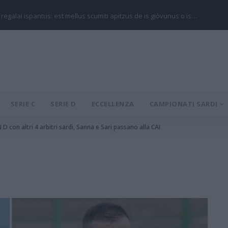
 regalai ispantus: est mellus scumiti apitzus de is giòvunus o is…
SERIE C
SERIE D
ECCELLENZA
CAMPIONATI SARDI
D con altri 4 arbitri sardi, Sanna e Sari passano alla CAI