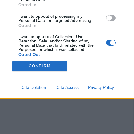
Opted In
Il Carbonia non si iscrive, Meloni:
I want to opt-out of processing my
«Impossibilitati nel far fronte alle vertenze
Personal Data for Targeted Advertising.
dei giocatori»
Opted In
31 Lug 2026
I want to opt-out of Collection, Use,
Nuorese, parte la programmazione:
Retention, Sale, and/or Sharing of my
Personal Data that Is Unrelated with the
Francesco Cattide è il nuovo tecnico
Purposes for which it was collected.
29 Lug 2026
Opted Out
CONFIRM
Data Deletion
Data Access
Privacy Policy