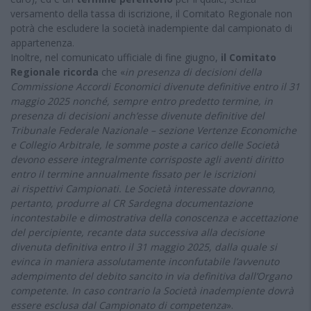
versamento della tassa di iscrizione, il Comitato Regionale non
potrà che escludere la società inadempiente dal campionato di
appartenenza.
Inoltre, nel comunicato ufficiale di fine giugno,
il Comitato
Regionale ricorda
che «
in presenza di decisioni della
Commissione Accordi Economici divenute definitive entro il 31
maggio 2025 nonché, sempre entro predetto termine, in
presenza di decisioni anch’esse divenute definitive del
Tribunale Federale Nazionale – sezione Vertenze Economiche
e Collegio Arbitrale, le somme poste a carico delle Società
devono essere integralmente corrisposte agli aventi diritto
entro il termine annualmente fissato per le iscrizioni
ai rispettivi Campionati. Le Società interessate dovranno,
pertanto, produrre al CR Sardegna documentazione
incontestabile e dimostrativa della conoscenza e accettazione
del percipiente, recante data successiva alla decisione
divenuta definitiva entro il 31 maggio 2025, dalla quale si
evinca in maniera assolutamente inconfutabile l’avvenuto
adempimento del debito sancito in via definitiva dall’Organo
competente. In caso contrario la Società inadempiente dovrà
essere esclusa dal Campionato di competenza
».