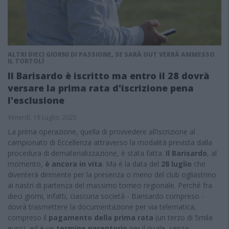
ALTRI DIECI GIORNI DI PASSIONE, SE SARÀ OUT VERRÀ AMMESSO
IL TORTOLÌ
Il Barisardo è iscritto ma entro il 28 dovrà
versare la prima rata d'iscrizione pena
l'esclusione
Venerdì, 18 Luglio, 2025
La prima operazione, quella di provvedere all’iscrizione al
campionato di Eccellenza attraverso la modalità prevista dalla
procedura di dematerializzazione, è stata fatta.
Il Barisardo
, al
momento,
è ancora in vita
. Ma è la data del
28 luglio
che
diventerà dirimente per la presenza o meno del club ogliastrino
ai nastri di partenza del massimo torneo regionale. Perché fra
dieci giorni, infatti, ciascuna società - Barisardo compreso -
dovrà trasmettere la documentazione per via telematica,
compreso il
pagamento della prima rata
(un terzo di 5mila
euro), ed è un
termine perentorio
per il quale, senza