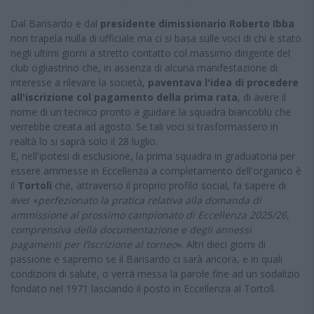
Dal Barisardo e dal
presidente dimissionario Roberto Ibba
non trapela nulla di ufficiale ma ci si basa sulle voci di chi è stato
negli ultimi giorni a stretto contatto col massimo dirigente del
club ogliastrino che, in assenza di alcuna manifestazione di
interesse a rilevare la società,
paventava l'idea di procedere
all'iscrizione col pagamento della prima rata
, di avere il
nome di un tecnico pronto a guidare la squadra biancoblù che
verrebbe creata ad agosto. Se tali voci si trasformassero in
realtà lo si saprà solo il 28 luglio.
E, nell'ipotesi di esclusione, la prima squadra in graduatoria per
essere ammesse in Eccellenza a completamento dell'organico è
il
Tortolì
che, attraverso il proprio profilo social, fa sapere di
aver «
perfezionato la pratica relativa alla domanda di
ammissione al prossimo campionato di Eccellenza 2025/26,
comprensiva della documentazione e degli annessi
pagamenti per l’iscrizione al torneo
». Altri dieci giorni di
passione e sapremo se il Barisardo ci sarà ancora, e in quali
condizioni di salute, o verrà messa la parole fine ad un sodalizio
fondato nel 1971 lasciando il posto in Eccellenza al Tortolì.