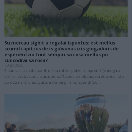
Su mercau sighit a regalai ispantus: est mellus
scumiti apitzus de is giòvunus o is giogadoris de
esperièntzia funt sèmpiri sa cosa mellus po
cuncodrai sa rosa?
6 Ago 2026
E duncas, a cantu parrit, de su chi ndi potzu cumprendi (e megu a
brullai, est bastanti craru, berus?), seus arribbaus, nci dda eus fata,
po ddu narai diaici puru, a nci lompi, a nci spundi (po…