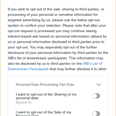
Caos Tempio, Sechi lascia: «Il mio impegno
finisce qui, troppe complicazioni coi
If you wish to opt-out of the sale, sharing to third parties, or
problemi extra calcio»
processing of your personal or sensitive information for
2 Ago 2026
targeted advertising by us, please use the below opt-out
section to confirm your selection. Please note that after your
L'Iglesias si rinforza con Papa Seck e
opt-out request is processed you may continue seeing
Diawara, al Bonorva il difensore Balbo
interest-based ads based on personal information utilized by
1 Ago 2026
us or personal information disclosed to third parties prior to
your opt-out. You may separately opt-out of the further
disclosure of your personal information by third parties on the
Colpo del Tortolì: arriva il centrocampista
figlio d'arte Bruno Conti
IAB’s list of downstream participants. This information may
1 Ago 2026
also be disclosed by us to third parties on the
IAB’s List of
Downstream Participants
that may further disclose it to other
third parties.
La Villacidrese torna in Eccellenza,
l'Antiochense va in Promozione, Golfo
Personal Data Processing Opt Outs
Aranci e La Salle salgono in Prima
31 Lug 2026
I want to opt-out of the Sharing of my
personal data.
Carbonia, l'ex presidente Canu: «Lasciai i
Opted In
soldi per pagare le vertenze, Meloni si
assuma le responsabilità»
I want to opt-out of the Sale of my
31 Lug 2026
Personal Data.