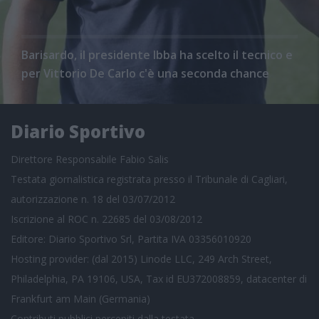
Barisardo, il presidente Ibba ha scelto il tecnico e
per Vittorio De Carlo c'è una seconda chance
Diario Sportivo
Direttore Responsabile Fabio Salis
Testata giornalistica registrata presso il Tribunale di Cagliari,
autorizzazione n. 18 del 03/07/2012
Iscrizione al ROC n. 22685 del 03/08/2012
Editore: Diario Sportivo Srl, Partita IVA 03356010920
Hosting provider: (dal 2015) Linode LLC, 249 Arch Street,
Philadelphia, PA 19106, USA, Tax id EU372008859, datacenter di
Frankfurt am Main (Germania)
Contributi pubblici
percepiti dalla testata