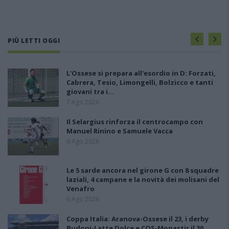
PIÙ LETTI OGGI
L'Ossese si prepara all'esordio in D: Forzati,
Cabrera, Tesio, Limongelli, Bolzicco e tanti
giovani tra i…
7 Ago 2026
Il Selargius rinforza il centrocampo con
Manuel Rinino e Samuele Vacca
6 Ago 2026
Le 5 sarde ancora nel girone G con 8 squadre
laziali, 4 campane e la novità dei molisani del
Venafro
6 Ago 2026
Coppa Italia: Aranova-Ossese il 23, i derby
Budoni-Latte Dolce e COS-Monastir il 30