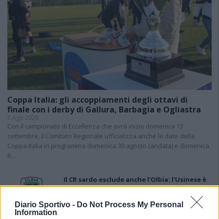
Coppa Italia: gli accoppiamenti degli ottavi di
finale con i derby di Gallura, Barbagia e Ogliastra
5 Ago 2026
Con il campionato di Eccellenza che avrà inizio domenica 13
settembre, il Comitato Regionale ufficializza anche le date della
Coppa Italia in programma domenica 30 agosto (andata) e domenica
6…
Il CR sardo esclude anche l'Olbia: l'Usinese è
in Eccellenza, il Fonni sale in Promozione
5 Ago 2026
Diario Sportivo -
Do Not Process My Personal
Information