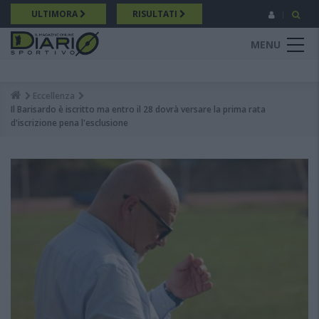
Salta
ULTIMORA
RISULTATI
al
contenuto
MENU
principale
Eccellenza
Breadcrumb
Il Barisardo è iscritto ma entro il 28 dovrà versare la prima rata
d'iscrizione pena l'esclusione