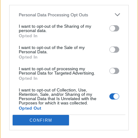
third parties.
Personal Data Processing Opt Outs
Su mercau sighit a regalai ispantus: est mellus
I want to opt-out of the Sharing of my
scumiti apitzus de is giòvunus o is giogadoris de
personal data.
esperièntzia funt sèmpiri sa cosa mellus po
Opted In
cuncodrai sa rosa?
6 Ago 2026
I want to opt-out of the Sale of my
Personal Data.
E duncas, a cantu parrit, de su chi ndi potzu cumprendi (e megu a
Opted In
brullai, est bastanti craru, berus?), seus arribbaus, nci dda eus fata,
po ddu narai diaici puru, a nci lompi, a nci spundi (po…
I want to opt-out of processing my
Personal Data for Targeted Advertising.
Opted In
Coppa Italia: gli accoppiamenti degli ottavi
di finale con i derby di Gallura, Barbagia e
I want to opt-out of Collection, Use,
Ogliastra
Retention, Sale, and/or Sharing of my
5 Ago 2026
Personal Data that Is Unrelated with the
Purposes for which it was collected.
Opted Out
Il CR sardo esclude anche l'Olbia: l'Usinese è
in Eccellenza, il Fonni sale in Promozione
5 Ago 2026
CONFIRM