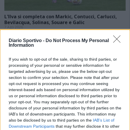
L'Ilva si completa con Markic, Contucci, Carlucci,
Bevilacqua, Solinas, Souare e Galic
7 Ago 2026
Con l'apertura dei tesseramenti dei calciatori a partire dall'1 luglio,
inizia ufficialmente la stagione 2026-27 e per le squadre di Eccellenza
Diario Sportivo -
Do Not Process My Personal
arrivano anche le chiusure delle trattative con la…
Information
If you wish to opt-out of the sale, sharing to third parties, or
processing of your personal or sensitive information for
targeted advertising by us, please use the below opt-out
section to confirm your selection. Please note that after your
opt-out request is processed you may continue seeing
interest-based ads based on personal information utilized by
us or personal information disclosed to third parties prior to
your opt-out. You may separately opt-out of the further
disclosure of your personal information by third parties on the
IAB’s list of downstream participants. This information may
also be disclosed by us to third parties on the
IAB’s List of
Downstream Participants
that may further disclose it to other