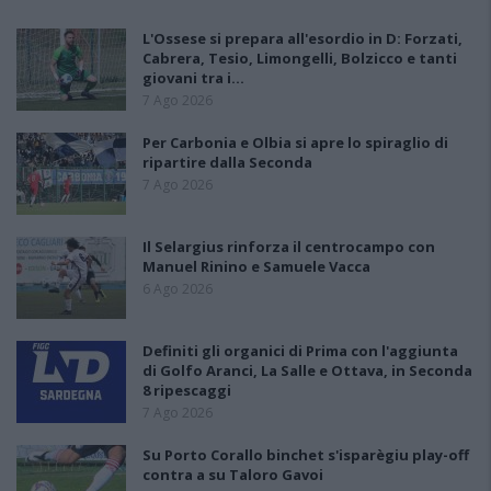
L'Ossese si prepara all'esordio in D: Forzati,
Cabrera, Tesio, Limongelli, Bolzicco e tanti
giovani tra i…
7 Ago 2026
Per Carbonia e Olbia si apre lo spiraglio di
ripartire dalla Seconda
7 Ago 2026
Il Selargius rinforza il centrocampo con
Manuel Rinino e Samuele Vacca
6 Ago 2026
Definiti gli organici di Prima con l'aggiunta
di Golfo Aranci, La Salle e Ottava, in Seconda
8 ripescaggi
7 Ago 2026
Su Porto Corallo binchet s'isparègiu play-off
contra a su Taloro Gavoi