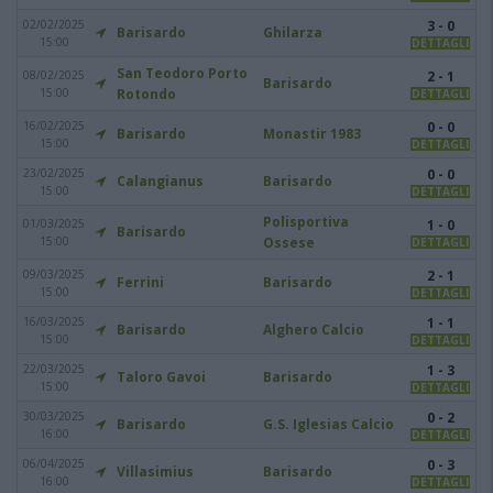
02/02/2025
3 - 0
Barisardo
Ghilarza
15:00
DETTAGLI
San Teodoro Porto
08/02/2025
2 - 1
Barisardo
15:00
Rotondo
DETTAGLI
16/02/2025
0 - 0
Barisardo
Monastir 1983
15:00
DETTAGLI
23/02/2025
0 - 0
Calangianus
Barisardo
15:00
DETTAGLI
Polisportiva
01/03/2025
1 - 0
Barisardo
15:00
Ossese
DETTAGLI
09/03/2025
2 - 1
Ferrini
Barisardo
15:00
DETTAGLI
16/03/2025
1 - 1
Barisardo
Alghero Calcio
15:00
DETTAGLI
22/03/2025
1 - 3
Taloro Gavoi
Barisardo
15:00
DETTAGLI
30/03/2025
0 - 2
Barisardo
G.S. Iglesias Calcio
16:00
DETTAGLI
06/04/2025
0 - 3
Villasimius
Barisardo
16:00
DETTAGLI