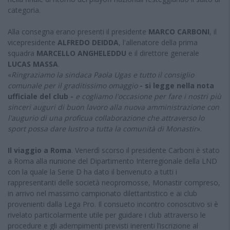
categoria.
Alla consegna erano presenti il presidente
MARCO CARBONI
, il
vicepresidente
ALFREDO DEIDDA
, l'allenatore della prima
squadra
MARCELLO ANGHELEDDU
e il direttore generale
LUCAS MASSA
.
«
Ringraziamo la sindaca Paola Ugas e tutto il consiglio
comunale per il graditissimo omaggio
- si legge nella nota
ufficiale del club -
e cogliamo l'occasione per fare i nostri più
sinceri auguri di buon lavoro alla nuova amministrazione con
l'augurio di una proficua collaborazione che attraverso lo
sport possa dare lustro a tutta la comunità di Monastir
».
Il viaggio a Roma
. Venerdì scorso il presidente Carboni è stato
a Roma alla riunione del Dipartimento Interregionale della LND
con la quale la Serie D ha dato il benvenuto a tutti i
rappresentanti delle società neopromosse, Monastir compreso,
in arrivo nel massimo campionato dilettantistico e ai club
provenienti dalla Lega Pro. Il consueto incontro conoscitivo si è
rivelato particolarmente utile per guidare i club attraverso le
procedure e gli adempimenti previsti inerenti l’iscrizione al