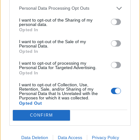
Personal Data Processing Opt Outs
L'Ossese si prepara all'esordio in D: Forzati,
I want to opt-out of the Sharing of my
Cabrera, Tesio, Limongelli, Bolzicco e tanti
personal data.
giovani tra i volti nuovi
Opted In
7 Ago 2026
I want to opt-out of the Sale of my
Coppa Italia: Aranova-Ossese il 23, i derby
Personal Data.
Opted In
Budoni-Latte Dolce e COS-Monastir il 30
6 Ago 2026
I want to opt-out of processing my
Personal Data for Targeted Advertising.
Opted In
Le 5 sarde ancora nel girone G con 8 squadre
laziali, 4 campane e la novità dei molisani del
I want to opt-out of Collection, Use,
Venafro
Retention, Sale, and/or Sharing of my
6 Ago 2026
Personal Data that Is Unrelated with the
Purposes for which it was collected.
Opted Out
Anche il Fasano out e le ammissioni salgono
a sei, l'Ilva è la prima società tra le non
CONFIRM
ripescate
5 Ago 2026
Latte Dolce, Luigi Piredda il primo dei
Data Deletion
Data Access
Privacy Policy