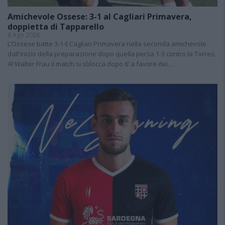
Amichevole Ossese: 3-1 al Cagliari Primavera,
doppietta di Tapparello
8 Ago 2026
L’Ossese batte 3-1 il Cagliari Primavera nella seconda amichevole
dall'inizio della preparazione dopo quella persa 1-3 contro la Torres.
Al Walter Frau il match si sblocca dopo 6’ a favore dei…