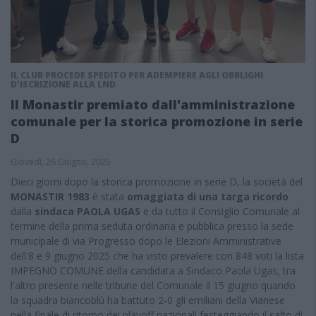
IL CLUB PROCEDE SPEDITO PER ADEMPIERE AGLI OBBLIGHI
D'ISCRIZIONE ALLA LND
Il Monastir premiato dall'amministrazione
comunale per la storica promozione in serie
D
Giovedì, 26 Giugno, 2025
Dieci giorni dopo la storica promozione in serie D, la società del
MONASTIR 1983
è stata
omaggiata di una targa ricordo
dalla
sindaca PAOLA UGAS
e da tutto il Consiglio Comunale al
termine della prima seduta ordinaria e pubblica presso la sede
municipale di via Progresso dopo le Elezioni Amministrative
dell'8 e 9 giugno 2025 che ha visto prevalere con 848 voti la lista
IMPEGNO COMUNE della candidata a Sindaco Paola Ugas, tra
l'altro presente nelle tribune del Comunale il 15 giugno quando
la squadra biancoblù ha battuto 2-0 gli emiliani della Vianese
nella finale di ritorno dei playoff nazionali festeggiando il salto di