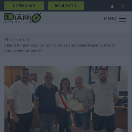
Salta
ULTIMORA
RISULTATI
al
contenuto
MENU
principale
Serie D
Breadcrumb
Il Monastir premiato dall'amministrazione comunale per la storica
promozione in serie D