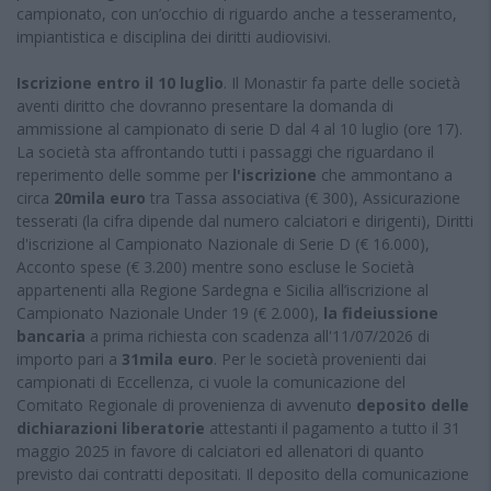
campionato, con un’occhio di riguardo anche a tesseramento,
impiantistica e disciplina dei diritti audiovisivi.
Iscrizione entro il 10 luglio
. Il Monastir fa parte delle società
aventi diritto che dovranno presentare la domanda di
ammissione al campionato di serie D dal 4 al 10 luglio (ore 17).
La società sta affrontando tutti i passaggi che riguardano il
reperimento delle somme per
l'iscrizione
che ammontano a
circa
20mila euro
tra Tassa associativa (€ 300), Assicurazione
tesserati (la cifra dipende dal numero calciatori e dirigenti), Diritti
d'iscrizione al Campionato Nazionale di Serie D (€ 16.000),
Acconto spese (€ 3.200) mentre sono escluse le Società
appartenenti alla Regione Sardegna e Sicilia all’iscrizione al
Campionato Nazionale Under 19 (€ 2.000),
la fideiussione
bancaria
a prima richiesta con scadenza all'11/07/2026 di
importo pari a
31mila euro
. Per le società provenienti dai
campionati di Eccellenza, ci vuole la comunicazione del
Comitato Regionale di provenienza di avvenuto
deposito delle
dichiarazioni liberatorie
attestanti il pagamento a tutto il 31
maggio 2025 in favore di calciatori ed allenatori di quanto
previsto dai contratti depositati. Il deposito della comunicazione