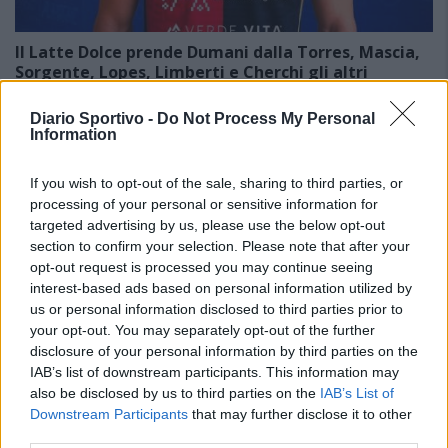
Il Latte Dolce prende Dumani dalla Torres, Mascia,
Sorgente, Lopes, Limberti e Cherchi gli altri
acquisti
8 Ago 2026
Diario Sportivo -
Do Not Process My Personal
Finisce 0-2 in favore della Torres l'amichevole disputata dal Latte
Information
Dolce al Comunale di Latte Dolce. Un buon test per la squadra di
Michele Fini che ha subito un gol per tempo da parte di Liviero al…
If you wish to opt-out of the sale, sharing to third parties, or
processing of your personal or sensitive information for
Il Monastir riparte dai pilastri Masia, Pinna e
targeted advertising by us, please use the below opt-out
Aloia, il primo acquisto è Loru
section to confirm your selection. Please note that after your
7 Ago 2026
opt-out request is processed you may continue seeing
interest-based ads based on personal information utilized by
us or personal information disclosed to third parties prior to
Gran colpo dell'Ossese, per la difesa c'è l'ex
Torres Riccardo Idda
your opt-out. You may separately opt-out of the further
7 Ago 2026
disclosure of your personal information by third parties on the
IAB’s list of downstream participants. This information may
also be disclosed by us to third parties on the
IAB’s List of
Il Monastir 1983 si trasforma da Associazione
Downstream Participants
that may further disclose it to other
Sportiva in Srl
third parties.
7 Ago 2026