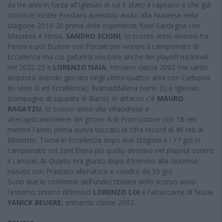
da tre anni in forza all'Iglesias di cui è stato il capitano e che già
conosce mister Prastaro avendolo avuto alla Nuorese nella
stagione 2019-20 prima delle esperienze fuori Sardegna con
Massese e Nissa,
SANDRO SCIONI
, lo scorso anno divisosi tra
Ferrini e poi Budoni con Forzati per vincere il campionato di
Eccellenza ma coi galluresi vincitore anche dei playoff nazionali
nel 2022-23 e
LORENZO ISAIA
, romano classe 2002 ma sardo
acquisito avendo giocato negli ultimi quattro anni con Carbonia
(in serie D ed Eccellenza), Ilvamaddalena (serie D) e Iglesias
(compagno di squadra di Illario). In attacco c'è
MAURO
RAGATZU
, lo scorso anno alla Villacidrese e
vicecapocannoniere del girone A di Promozione con 18 reti
mentre l'anno prima aveva toccato la cifra record di 40 reti al
Monastir. Torna in Eccellenza dopo due stagioni e i 17 gol in
campionato col Sant'Elena più quello decisivo nel playout contro
il Lanusei. Ai Quartu era giunto dopo il triennio alla Nuorese
iniziato con Prastaro allenatore e condito da 55 gol.
Sono due le conferme dell'undici titolare dello scorso anno:
l'esterno sinistro difensivo
LORENZO LOI
e l'attaccante di fascia
YANICK BEUGRE
, entrambi classe 2002.