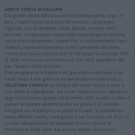
SANTA TERESA DI GALLURA
Ė la grande novità della prossima Eccellenza perché, dopo 27
anni, il Santa Teresa fa ritorno nel massimo campionato
regionale. E lo fa rilevando il titolo dal San Teodoro Porto
Rotondo. Un'operazione voluta dalla nuova dirigenza teresina,
con in testa il presidente Corrado Fois e il vice presidente Piero
Muntoni, nipote dell'omonimo storico presidente del Santa
Teresa scomparso circa tre anni fa che ricoprì la carica dal 1976
al 2006, e conclusa con l'assenso di Ezio Setzi, presidente del
San Teodoro Porto Rotondo.
E nel programma la stagione del gran rientro nella serie A del
calcio sardo, il club gallurese ha annunciato il nuovo tecnico,
CELESTINO CIAROLU
, ex bomber del Santa Teresa in serie D
(ma anche di Calangianus, Ilva e San Teodoro) ed ex allenatore
degli stessi teresini quando nel dicembre 2021 accettò la sfida di
guidare la squadra all'ultimo posto nel girone H di Seconda
categoria con 4 punti per poi portarla in salvo. In precedenza
aveva allenato Lauras, Calangianus e San Teodoro, nel 2022-23
si siede sulla panchina del Barisardo e vince il girone di
Promozione. Negli ultimi due anni ha allenato Bonorva e