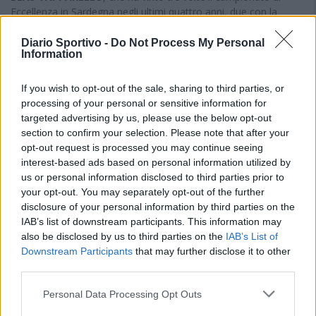
Eccellenza in Sardegna negli ultimi quattro anni, due con la
maglia dell'Ilvamaddalena (20 gol nel 2021-22 e 6 gol nel girone
di ritorno nel 2023-24 perché proveniente dal Cittanova) e uno,
Diario Sportivo -
Do Not Process My Personal
Information
l'anno scorso, con quella del Budoni quando ha segnato 6 gol
nel girone di ritorno dopo aver giocato in serie D coi
maddalenini; il difensore argentino
DIEGO DI PIETRO
, capitano
If you wish to opt-out of the sale, sharing to third parties, or
dell'Ilva con cui ha condiviso un quadriennio di gioie (due
processing of your personal or sensitive information for
campionati vinti in Eccellenza) e dolori (due retrocessioni al
targeted advertising by us, please use the below opt-out
playout) confermandosi un trascinatore della retroguardia
section to confirm your selection. Please note that after your
maddalenina e letale in avversaria come testimoniano i 13 gol
opt-out request is processed you may continue seeing
all'attivo.
interest-based ads based on personal information utilized by
us or personal information disclosed to third parties prior to
LANUSEI
your opt-out. You may separately opt-out of the further
La matricola del riconfermato tecnico
Alberto Piras
ha inserito
disclosure of your personal information by third parties on the
una nuova figura tecnica come quella di
Gianfranco Ibba
, con
IAB’s list of downstream participants. This information may
una esperienza pluriennale in qualità di preparatore atletico del
also be disclosed by us to third parties on the
IAB’s List of
Cagliari ma anche tecnico di prima squadra al Tortolì e alla San
Downstream Participants
that may further disclose it to other
Marco Assemini, e che avrà il ruolo di supervisore del settore
third parties.
giovanile con lo scopo di formare i tecnici del vivaio del club
ogliastrino oltre a curare la parte atletica della prima squadra. La
Personal Data Processing Opt Outs
società della presidente Paolo Gillone cercherà di mantenere