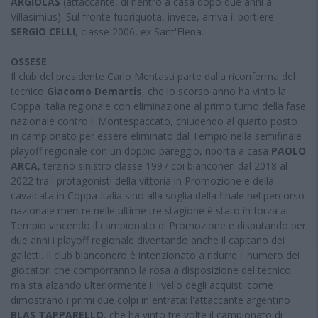
ARGIOLAS
(attaccante, di rientro a casa dopo due anni a
Villasimius). Sul fronte fuoriquota, invece, arriva il portiere
SERGIO CELLI
, classe 2006, ex Sant'Elena.
OSSESE
Il club del presidente Carlo Mentasti parte dalla riconferma del
tecnico
Giacomo Demartis
, che lo scorso anno ha vinto la
Coppa Italia regionale con eliminazione al primo turno della fase
nazionale contro il Montespaccato, chiudendo al quarto posto
in campionato per essere eliminato dal Tempio nella semifinale
playoff regionale con un doppio pareggio, riporta a casa
PAOLO
ARCA
, terzino sinistro classe 1997 coi bianconeri dal 2018 al
2022 tra i protagonisti della vittoria in Promozione e della
cavalcata in Coppa Italia sino alla soglia della finale nel percorso
nazionale mentre nelle ultime tre stagione è stato in forza al
Tempio vincendo il campionato di Promozione e disputando per
due anni i playoff regionale diventando anche il capitano dei
galletti. Il club bianconero è intenzionato a ridurre il numero dei
giocatori che comporranno la rosa a disposizione del tecnico
ma sta alzando ulteriormente il livello degli acquisti come
dimostrano i primi due colpi in entrata: l'attaccante argentino
BLAS TAPPARELLO
, che ha vinto tre volte il campionato di