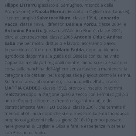
Filippo Littarru
(passato al Samugheo, matricola della
Promozione) e
Nicola Mereu
(rientrato in Ogliastra al Lanusei),
i centrocampisti
Salvatore Mura
, classe 1994,
Leonardo
Vacca
, classe 1994, i difensori
Daniele Porcu
, classe 2004, e
Antonino Piriottu
(passato all'Atletico Bono), classe 2001,
oltre ai centrocampisti classe 2006
Antonio Cidu
e
Andrea
Saba
che per motivi di studio e lavoro lasceranno Gavoi.
In panchina c'è il ritorno di
Mario Fadda
, dopo un biennio
agrodolce dapprima alla guida dell'Ossese con cui ha vinto
Coppa Italia e playoff regionali mentre l'anno scorso è salito in
corsa sulla panchina dell'Alghero senza riuscire a mantenere la
categoria coi catalani nella doppia sfida playout contro la Ferrini.
Sul fronte arrivi, al momento, ci sono quelli dell'attaccante
MATTIA CADDEO
, classe 1992, pronto al riscatto in termini
realizzativi dopo la stagione quasi a secco con Ferrini (2 gol più
uno in Coppa) e Nuorese (frenato dagli infortuni), e del
centrocampista
MATTEO COSSU
, classe 2001, che termina il
triennio al Ghilarza dopo che si era messo in luce da fuoriquota
proprio coi guilcerini nella stagione 2018-19 per poi passare
nelle giovanili di Cagliari e Olbia e fare le esperienze in serie D
con Fossano e Vado.