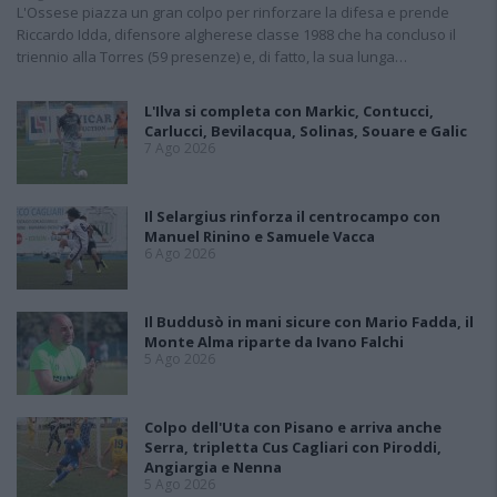
L'Ossese piazza un gran colpo per rinforzare la difesa e prende
Riccardo Idda, difensore algherese classe 1988 che ha concluso il
triennio alla Torres (59 presenze) e, di fatto, la sua lunga…
L'Ilva si completa con Markic, Contucci,
Carlucci, Bevilacqua, Solinas, Souare e Galic
7 Ago 2026
Il Selargius rinforza il centrocampo con
Manuel Rinino e Samuele Vacca
6 Ago 2026
Il Buddusò in mani sicure con Mario Fadda, il
Monte Alma riparte da Ivano Falchi
5 Ago 2026
Colpo dell'Uta con Pisano e arriva anche
Serra, tripletta Cus Cagliari con Piroddi,
Angiargia e Nenna
5 Ago 2026