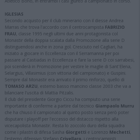
Atletico Bono, in entrambi i casi giunto a campionato in corso.
IGLESIAS
Secondo acquisto per il club minerario con il diesse Andrea
Marras che trova l'accordo con il centrocampista
FABRIZIO
FRAU
, classe 1995 negli ultimi due anni protagonista col
Monastir della doppia scalata dalla Promozione alla serie D
distinguendosi anche in zona gol. Cresciuto nel Cagliari, ha
iniziato a giocare in Eccellenza con il Serramanna per poi
passare al Castiadas in Eccellenza e fare la serie D coi sarrabesi,
poi scenderà in Promozione per vestire le maglie di Sant'Elena,
Selargius, Villasimius (con vittoria del campionato) e Guspini.
Sempre dal Monastir era arrivato il primo rinforzo, quello di
TOMASO ARZU
, esterno basso mancino classe 2003 che va a
bilanciare l'uscita di Mattia Pitzalis.
Il club del presidente Giorgio Ciccu ha compiuto una serie
importante di conferme a partire dal tecnico
Giampaolo Murru
che ha chiuso il campionato al quinto posto senza però poter
disputare i playoff per l'eccesso del distacco rispetto alla
vicecapolista Monastir. Resta lo zoccolo duro della squadra
come i pilastri di difesa Sasha
Giorgetti
e Lorenzo
Mechetti
,
l'esterno difensivo Stefano
Crivellaro
, i centrocampisti