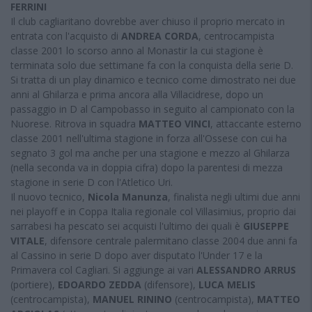
FERRINI
Il club cagliaritano dovrebbe aver chiuso il proprio mercato in
entrata con l'acquisto di
ANDREA CORDA
, centrocampista
classe 2001 lo scorso anno al Monastir la cui stagione è
terminata solo due settimane fa con la conquista della serie D.
Si tratta di un play dinamico e tecnico come dimostrato nei due
anni al Ghilarza e prima ancora alla Villacidrese, dopo un
passaggio in D al Campobasso in seguito al campionato con la
Nuorese. Ritrova in squadra
MATTEO VINCI
, attaccante esterno
classe 2001 nell'ultima stagione in forza all'Ossese con cui ha
segnato 3 gol ma anche per una stagione e mezzo al Ghilarza
(nella seconda va in doppia cifra) dopo la parentesi di mezza
stagione in serie D con l'Atletico Uri.
Il nuovo tecnico,
Nicola Manunza
, finalista negli ultimi due anni
nei playoff e in Coppa Italia regionale col Villasimius, proprio dai
sarrabesi ha pescato sei acquisti l'ultimo dei quali è
GIUSEPPE
VITALE
, difensore centrale palermitano classe 2004 due anni fa
al Cassino in serie D dopo aver disputato l'Under 17 e la
Primavera col Cagliari. Si aggiunge ai vari
ALESSANDRO ARRUS
(portiere),
EDOARDO ZEDDA
(difensore),
LUCA MELIS
(centrocampista),
MANUEL RININO
(centrocampista),
MATTEO