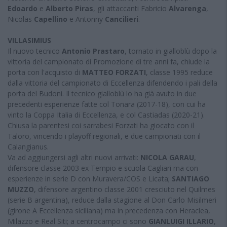
Edoardo
e
Alberto Piras
, gli attaccanti Fabricio
Alvarenga
,
Nicolas
Capellino
e Antonny
Cancilieri
.
VILLASIMIUS
Il nuovo tecnico
Antonio Prastaro
, tornato in gialloblù dopo la
vittoria del campionato di Promozione di tre anni fa, chiude la
porta con l'acquisto di
MATTEO FORZATI
, classe 1995 reduce
dalla vittoria del campionato di Eccellenza difendendo i pali della
porta del Budoni. Il tecnico gialloblù lo ha già avuto in due
precedenti esperienze fatte col Tonara (2017-18), con cui ha
vinto la Coppa Italia di Eccellenza, e col Castiadas (2020-21).
Chiusa la parentesi coi sarrabesi Forzati ha giocato con il
Taloro, vincendo i playoff regionali, e due campionati con il
Calangianus.
Va ad aggiungersi agli altri nuovi arrivati:
NICOLA GARAU
,
difensore classe 2003 ex Tempio e scuola Cagliari ma con
esperienze in serie D con Muravera/COS e Licata;
SANTIAGO
MUZZO
, difensore argentino classe 2001 cresciuto nel Quilmes
(serie B argentina), reduce dalla stagione al Don Carlo Misilmeri
(girone A Eccellenza siciliana) ma in precedenza con Heraclea,
Milazzo e Real Siti; a centrocampo ci sono
GIANLUIGI ILLARIO
,