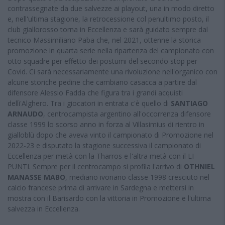
contrassegnate da due salvezze ai playout, una in modo diretto
e, nell'ultima stagione, la retrocessione col penultimo posto, il
club giallorosso torna in Eccellenza e sarà guidato sempre dal
tecnico Massimiliano Paba che, nel 2021, ottenne la storica
promozione in quarta serie nella ripartenza del campionato con
otto squadre per effetto dei postumi del secondo stop per
Covid. Ci sarà necessariamente una rivoluzione nell'organico con
alcune storiche pedine che cambiano casacca a partire dal
difensore Alessio Fadda che figura tra i grandi acquisti
dellì'Alghero. Tra i giocatori in entrata c'è quello di
SANTIAGO
ARNAUDO
, centrocampista argentino all'occorrenza difensore
classe 1999 lo scorso anno in forza al Villasimius di rientro in
gialloblù dopo che aveva vinto il campionato di Promozione nel
2022-23 e disputato la stagione successiva il campionato di
Eccellenza per metà con la Tharros e l'altra metà con il LI
PUNTI. Sempre per il centrocampo si profila l'arrivo di
OTHNIEL
MANASSE MABO
, mediano ivoriano classe 1998 cresciuto nel
calcio francese prima di arrivare in Sardegna e mettersi in
mostra con il Barisardo con la vittoria in Promozione e l'ultima
salvezza in Eccellenza.