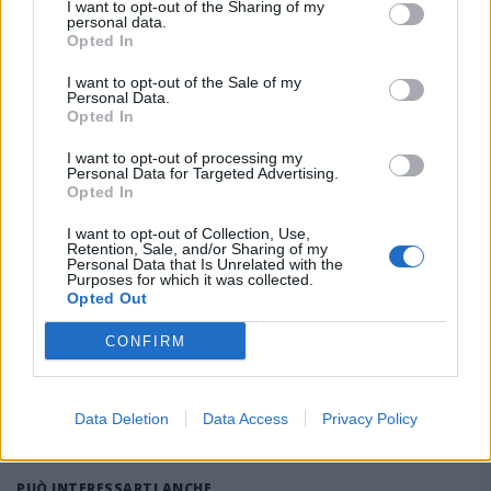
I want to opt-out of the Sharing of my
l'ossatura della squadra che ha dominato il girone A di
personal data.
Promozione sfiorando il "doblete" (finale di Coppa Italia persa ai
Opted In
rigori contro il Coghinas) mentre il direttore sportivo Gigi Di
Maio dovrà rinforzare il parco fuoriquota e inserire alcune
I want to opt-out of the Sale of my
Personal Data.
senior. Tra i nuovi arrivi si profila quello dell'attaccante
Opted In
villagrandese
NICOLA MEREU
, classe 2001, nell'ultimo anno e
mezzo in forza al Taloro (7 gol complressivi) riprendendosi dal
I want to opt-out of processing my
grave infortunio avuto alla COS in serie D dopo aver segnato 8
Personal Data for Targeted Advertising.
Opted In
gol da fuoriquota nel Muravera sempre in serie D.
I want to opt-out of Collection, Use,
Retention, Sale, and/or Sharing of my
IN QUESTO ARTICOLO
Personal Data that Is Unrelated with the
Purposes for which it was collected.
Opted Out
SQUADRE:
Taloro Gavoi
ALLENATORI:
Mario Fadda
CONFIRM
CAMPIONATO:
Eccellenza
ARGOMENTI:
Mercato
STAGIONE:
2024/2025
Data Deletion
Data Access
Privacy Policy
PUÒ INTERESSARTI ANCHE