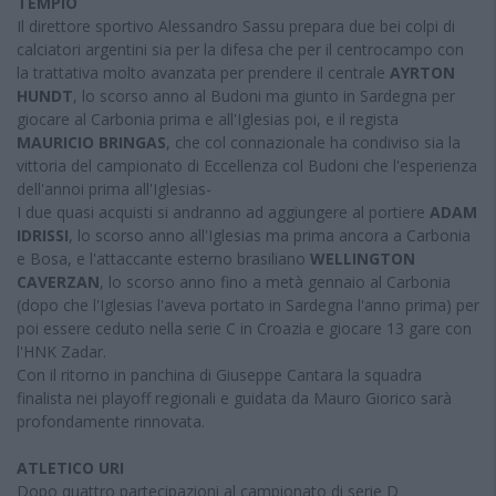
TEMPIO
Il direttore sportivo Alessandro Sassu prepara due bei colpi di
calciatori argentini sia per la difesa che per il centrocampo con
la trattativa molto avanzata per prendere il centrale
AYRTON
HUNDT
, lo scorso anno al Budoni ma giunto in Sardegna per
giocare al Carbonia prima e all'Iglesias poi, e il regista
MAURICIO BRINGAS
, che col connazionale ha condiviso sia la
vittoria del campionato di Eccellenza col Budoni che l'esperienza
dell'annoi prima all'Iglesias-
I due quasi acquisti si andranno ad aggiungere al portiere
ADAM
IDRISSI
, lo scorso anno all'Iglesias ma prima ancora a Carbonia
e Bosa, e l'attaccante esterno brasiliano
WELLINGTON
CAVERZAN
, lo scorso anno fino a metà gennaio al Carbonia
(dopo che l'Iglesias l'aveva portato in Sardegna l'anno prima) per
poi essere ceduto nella serie C in Croazia e giocare 13 gare con
l'HNK Zadar.
Con il ritorno in panchina di Giuseppe Cantara la squadra
finalista nei playoff regionali e guidata da Mauro Giorico sarà
profondamente rinnovata.
ATLETICO URI
Dopo quattro partecipazioni al campionato di serie D