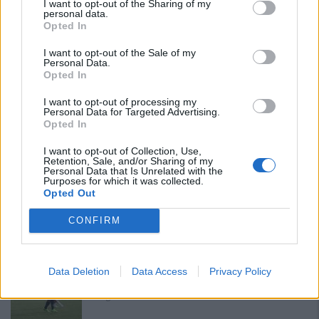
I want to opt-out of the Sharing of my
Con l'apertura dei tesseramenti dei calciatori a partire dall'1 luglio,
personal data.
inizia ufficialmente la stagione 2026-27 e per le squadre di
Opted In
Promozione girone B arrivano anche le chiusure delle trattative…
I want to opt-out of the Sale of my
Personal Data.
Coppa Italia: gli accoppiamenti dei 16esimi di
Opted In
finale con i derby a Cagliari, Sassari e
Macomer
I want to opt-out of processing my
5 Ago 2026
Personal Data for Targeted Advertising.
Opted In
Colpo dell'Uta con Pisano e arriva anche
Serra, tripletta Cus Cagliari con Piroddi,
I want to opt-out of Collection, Use,
Retention, Sale, and/or Sharing of my
Angiargia e Nenna
Personal Data that Is Unrelated with the
5 Ago 2026
Purposes for which it was collected.
Opted Out
Il Coghinas ancora più forte con Sechi e
Scanu, al Macomer arriva Bonfigli
CONFIRM
5 Ago 2026
Data Deletion
Data Access
Privacy Policy
L'Atletico Cagliari di Saba prende Sanna,
Simoni e mantiene lo zoccolo duro
4 Ago 2026