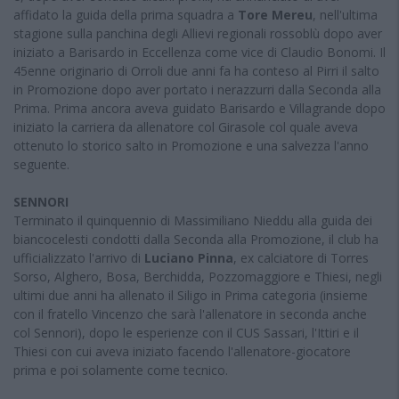
affidato la guida della prima squadra a
Tore Mereu
, nell'ultima
stagione sulla panchina degli Allievi regionali rossoblù dopo aver
iniziato a Barisardo in Eccellenza come vice di Claudio Bonomi. Il
45enne originario di Orroli due anni fa ha conteso al Pirri il salto
in Promozione dopo aver portato i nerazzurri dalla Seconda alla
Prima. Prima ancora aveva guidato Barisardo e Villagrande dopo
iniziato la carriera da allenatore col Girasole col quale aveva
ottenuto lo storico salto in Promozione e una salvezza l'anno
seguente.
SENNORI
Terminato il quinquennio di Massimiliano Nieddu alla guida dei
biancocelesti condotti dalla Seconda alla Promozione, il club ha
ufficializzato l'arrivo di
Luciano Pinna
, ex calciatore di Torres
Sorso, Alghero, Bosa, Berchidda, Pozzomaggiore e Thiesi, negli
ultimi due anni ha allenato il Siligo in Prima categoria (insieme
con il fratello Vincenzo che sarà l'allenatore in seconda anche
col Sennori), dopo le esperienze con il CUS Sassari, l'Ittiri e il
Thiesi con cui aveva iniziato facendo l'allenatore-giocatore
prima e poi solamente come tecnico.