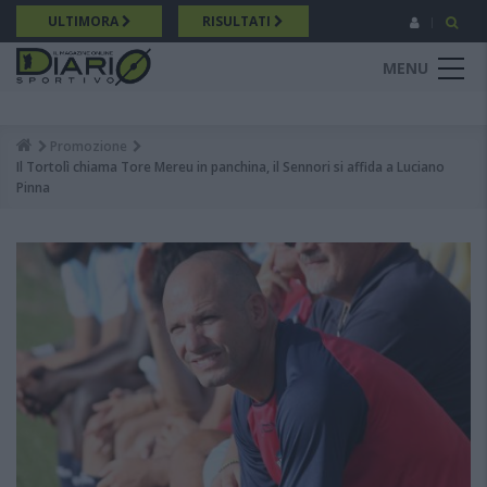
Salta
ULTIMORA
RISULTATI
al
contenuto
MENU
principale
Promozione
Breadcrumb
Il Tortolì chiama Tore Mereu in panchina, il Sennori si affida a Luciano
Pinna