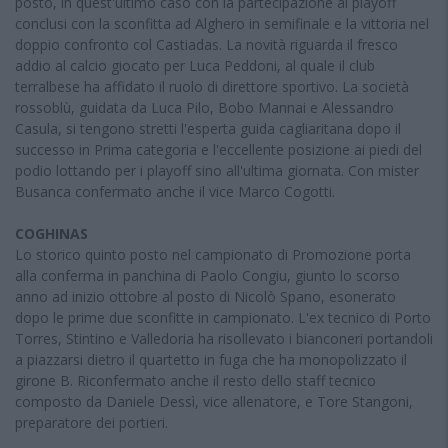
posto, in quest'ultimo caso con la partecipazione ai playoff
conclusi con la sconfitta ad Alghero in semifinale e la vittoria nel
doppio confronto col Castiadas. La novità riguarda il fresco
addio al calcio giocato per Luca Peddoni, al quale il club
terralbese ha affidato il ruolo di direttore sportivo. La società
rossoblù, guidata da Luca Pilo, Bobo Mannai e Alessandro
Casula, si tengono stretti l'esperta guida cagliaritana dopo il
successo in Prima categoria e l'eccellente posizione ai piedi del
podio lottando per i playoff sino all'ultima giornata. Con mister
Busanca confermato anche il vice Marco Cogotti.
COGHINAS
Lo storico quinto posto nel campionato di Promozione porta
alla conferma in panchina di Paolo Congiu, giunto lo scorso
anno ad inizio ottobre al posto di Nicolò Spano, esonerato
dopo le prime due sconfitte in campionato. L'ex tecnico di Porto
Torres, Stintino e Valledoria ha risollevato i bianconeri portandoli
a piazzarsi dietro il quartetto in fuga che ha monopolizzato il
girone B. Riconfermato anche il resto dello staff tecnico
composto da Daniele Dessì, vice allenatore, e Tore Stangoni,
preparatore dei portieri.