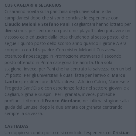
CUS CAGLIARI e SELARGIUS
Ci saranno novità sulla panchina degli universitari e dei
campidanesi dopo che si sono concluse le esperienze con
Claudio Meloni
e
Stefano Pani
. I cagliaritani hanno lottato per
diversi mesi per centrare un posto nei playoff salvo poi avere un
vistoso calo ed uscire dalla lotta chiudendo al sesto posto, che
segue il quinto posto dello scorso anno quando il girone A era
composto da 14 squadre. Con mister Meloni il Cus aveva
ottenuto il ripescaggio in Promozione attraverso il secondo
posto ottenuto in Prima categoria tre anni fa. Una sola
stagione, invece, per Pani che ha centrato la salvezza con un bel
7° posto. Per gli universitari è quasi fatta per l'arrivo di
Marco
Lantieri
, ex difensore di Villacidrese, Atletico Calcio, Nuorese e
Progetto Sant'Elia e con esperienze fatte nel settore giovanile al
Cagliari, Sigma e Guspini. Per i granata, invece, potrebbe
profilarsi il ritorno di
Franco Giordano
, nell'ultima stagione alla
guida del Lanusei dopo le due annate coi granata centrando
sempre la salvezza.
CASTIADAS
Un doppio secondo posto e si conclude l'esperienza di
Cristian