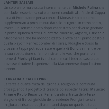
LANTERI SASSARI
Un solo anno ma vissuto intensamente per
Michele Pulina
che
conclude l'esperienza coi bianconeri condotti alla finale di Coppa
Italia di Promozione persa contro il Monastir solo ai tempi
supplementari a pochi minuti dai calci di rigore. In campionato,
invece, un settimo posto dopo esser stato per diverse giornate
la prima squadra dietro il quartetto Nuorese, Alghero, Usinese e
Macomerese che ha monopolizzato la lotta per il primo posto e
quella playoff. Per l'ex bomber di Torres, Ploaghe e Sorso la
prossima tappa potrebbe essere quella di Bonorva mentre per
la sua sostituzione si fanno insistenti le voci che portano al
nome di
Pierluigi Scotto
nel caso in cui il tecnico sassarese
dovesse chiudere l'esperienza alla Macomerese dopo l'ottimo
biennio.
TERRALBA e CALCIO PIRRI
La terza e quarta forza del girone A scelgono la continuità
proseguendo il progetto di crescita coi rispettivi tecnici
Maurizio
Firinu
e
Paolo Busanca
. Per entrambi si tratta della terza
stagione di fila coi gialloblù del presidente Frongia intenti a
migliorare i risultati degli ultimi anni dopo un quarto e terzo