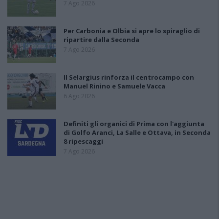
7 Ago 2026
Per Carbonia e Olbia si apre lo spiraglio di
ripartire dalla Seconda
7 Ago 2026
Il Selargius rinforza il centrocampo con
Manuel Rinino e Samuele Vacca
6 Ago 2026
Definiti gli organici di Prima con l'aggiunta
di Golfo Aranci, La Salle e Ottava, in Seconda
8 ripescaggi
7 Ago 2026