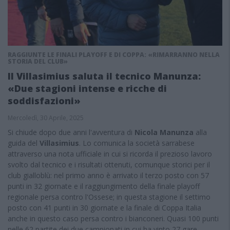
RAGGIUNTE LE FINALI PLAYOFF E DI COPPA: «RIMARRANNO NELLA
STORIA DEL CLUB»
Il Villasimius saluta il tecnico Manunza:
«Due stagioni intense e ricche di
soddisfazioni»
Mercoledì, 30 Aprile, 2025
Si chiude dopo due anni l'avventura di
Nicola Manunza
alla
guida del
Villasimius
. Lo comunica la società sarrabese
attraverso una nota ufficiale in cui si ricorda il prezioso lavoro
svolto dal tecnico e i risultati ottenuti, comunque storici per il
club gialloblù: nel primo anno è arrivato il terzo posto con 57
punti in 32 giornate e il raggiungimento della finale playoff
regionale persa contro l'Ossese; in questa stagione il settimo
posto con 41 punti in 30 giornate e la finale di Coppa Italia
anche in questo caso persa contro i bianconeri. Quasi 100 punti
nelle 62 partite dei due campionati in cui ha vinto 27 gare,