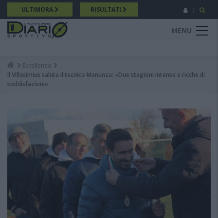
Salta
ULTIMORA
RISULTATI
al
contenuto
MENU
principale
Eccellenza
Breadcrumb
Il Villasimius saluta il tecnico Manunza: «Due stagioni intense e ricche di
soddisfazioni»