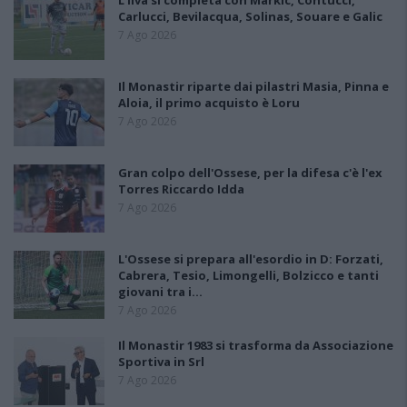
L'Ilva si completa con Markic, Contucci,
Carlucci, Bevilacqua, Solinas, Souare e Galic
7 Ago 2026
Il Monastir riparte dai pilastri Masia, Pinna e
Aloia, il primo acquisto è Loru
7 Ago 2026
Gran colpo dell'Ossese, per la difesa c'è l'ex
Torres Riccardo Idda
7 Ago 2026
L'Ossese si prepara all'esordio in D: Forzati,
Cabrera, Tesio, Limongelli, Bolzicco e tanti
giovani tra i…
7 Ago 2026
Il Monastir 1983 si trasforma da Associazione
Sportiva in Srl
7 Ago 2026