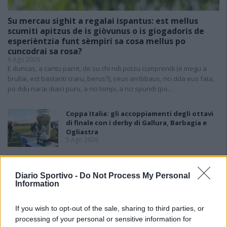
Su mercau sighit a regalai ispantus: est mellus
scumiti apitzus de is giòvunus o is giogadoris de
esperièntzia funt sèmpiri sa cosa mellus po
cuncodrai sa rosa?
6 Ago 2026
E duncas, a cantu parrit, de su chi ndi potzu cumprendi (e megu a
brullai, est bastanti craru, berus?), seus arribbaus, nci dda eus fata,
po ddu narai diaici puru, a nci lompi, a nci spundi (po…
Coppa Italia: gli accoppiamenti degli ottavi
di finale con i derby di Gallura, Barbagia e
Ogliastra
5 Ago 2026
Il CR sardo esclude anche l'Olbia: l'Usinese è
in Eccellenza, il Fonni sale in Promozione
Diario Sportivo -
Do Not Process My Personal
5 Ago 2026
Information
If you wish to opt-out of the sale, sharing to third parties, or
Caos Tempio, Sechi lascia: «Il mio impegno
finisce qui, troppe complicazioni coi
processing of your personal or sensitive information for