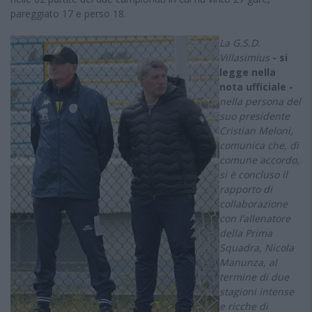
pareggiato 17 e perso 18.
La G.S.D.
Villasimius
- si
legge nella
nota ufficiale -
nella persona del
suo presidente
Cristian Meloni,
comunica che, di
comune accordo,
si è concluso il
rapporto di
collaborazione
con l’allenatore
della Prima
Squadra, Nicola
Manunza, al
termine di due
stagioni intense
e ricche di