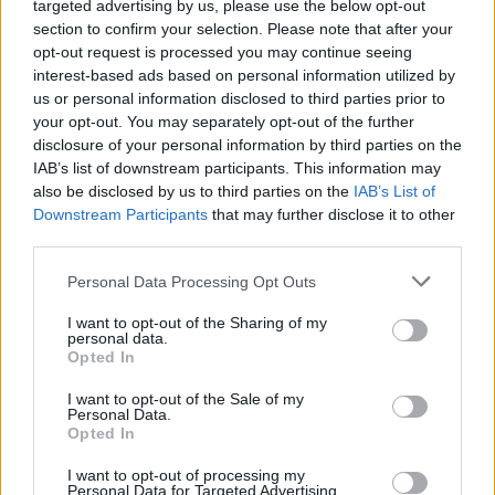
problemi extra calcio»
targeted advertising by us, please use the below opt-out
2 Ago 2026
section to confirm your selection. Please note that after your
opt-out request is processed you may continue seeing
L'Iglesias si rinforza con Papa Seck e
interest-based ads based on personal information utilized by
Diawara, al Bonorva il difensore Balbo
us or personal information disclosed to third parties prior to
1 Ago 2026
your opt-out. You may separately opt-out of the further
disclosure of your personal information by third parties on the
IAB’s list of downstream participants. This information may
Colpo del Tortolì: arriva il centrocampista
also be disclosed by us to third parties on the
figlio d'arte Bruno Conti
IAB’s List of
1 Ago 2026
Downstream Participants
that may further disclose it to other
third parties.
La Villacidrese torna in Eccellenza,
Personal Data Processing Opt Outs
l'Antiochense va in Promozione, Golfo
Aranci e La Salle salgono in Prima
I want to opt-out of the Sharing of my
31 Lug 2026
personal data.
Opted In
Carbonia, l'ex presidente Canu: «Lasciai i
I want to opt-out of the Sale of my
soldi per pagare le vertenze, Meloni si
Personal Data.
assuma le responsabilità»
Opted In
31 Lug 2026
I want to opt-out of processing my
Il Carbonia non si iscrive, Meloni:
Personal Data for Targeted Advertising.