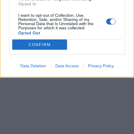
«Impossibilitati nel far fronte alle vertenze
Opted In
dei giocatori»
31 Lug 2026
I want to opt-out of Collection, Use,
Retention, Sale, and/or Sharing of my
Personal Data that Is Unrelated with the
Purposes for which it was collected.
Opted Out
CONFIRM
Data Deletion
Data Access
Privacy Policy