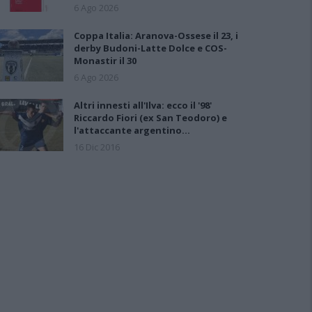
6 Ago 2026
Coppa Italia: Aranova-Ossese il 23, i
derby Budoni-Latte Dolce e COS-
Monastir il 30
6 Ago 2026
Altri innesti all'Ilva: ecco il '98'
Riccardo Fiori (ex San Teodoro) e
l'attaccante argentino…
16 Dic 2016