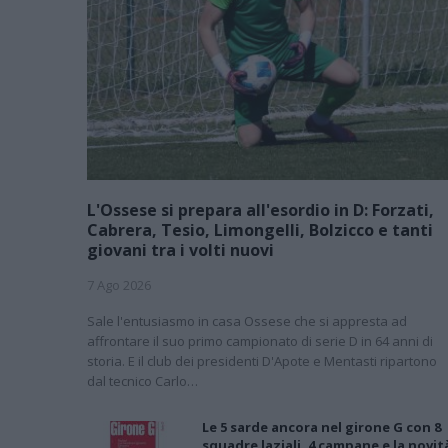
L'Ossese si prepara all'esordio in D: Forzati,
Cabrera, Tesio, Limongelli, Bolzicco e tanti
giovani tra i volti nuovi
7 Ago 2026
Sale l'entusiasmo in casa Ossese che si appresta ad
affrontare il suo primo campionato di serie D in 64 anni di
storia. E il club dei presidenti D'Apote e Mentasti ripartono
dal tecnico Carlo…
Le 5 sarde ancora nel girone G con 8
squadre laziali, 4 campane e la novit