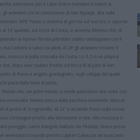
 anche pericoloso per il Latte Dolce mandare il match ai
gli ardeatini con la conclusione di Van Rijswijk, alta sulla
iordani. All'8' Piassi si avvicina al gol ma sul suo tiro si oppone
 al 10’ quando, sul cross di Costa, si avventa Moreso che, di
ampionato la Nuova Florida potrebbe subito raddoppiare con il
 ma Carboni si salva coi piedi. Al 28’ gli ardeatini trovano il
o, insacca la palla crossata da Costa. Lo 0-2 in un playout
che, dopo aver sudato freddo sul tiro a fil di palo di Van
 spunto di Piassi e angolo guadagnato, sugli sviluppi del quale
hi passi dalla linea di porta.
a Florida che, nei primi minuti, si rende pericoloso due volte con
 e una rovesciata. Marinu pesca dalla panchina inserendo Muscas
i al posto di Scognamillo. Al 22' si accende Piassi sulla corsia
essun compagno pronto alla deviazione a rete. Alla mezzora ci
irato pareggio: calcio d’angolo battuto da Piredda, Grassi prova
i un avversario trovando pronto capitan Cabeccia ad insaccarla