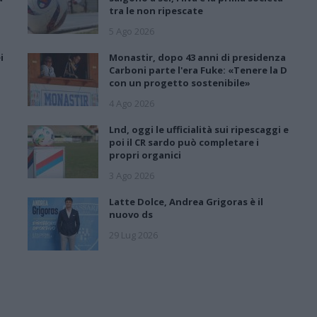
tra le non ripescate
5 Ago 2026
i
Monastir, dopo 43 anni di presidenza
Carboni parte l'era Fuke: «Tenere la D
con un progetto sostenibile»
4 Ago 2026
Lnd, oggi le ufficialità sui ripescaggi e
poi il CR sardo può completare i
propri organici
3 Ago 2026
Latte Dolce, Andrea Grigoras è il
nuovo ds
29 Lug 2026