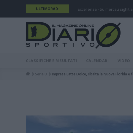
Salta
ULTIMORA
Eccellenza - Su mercau sighit a
al
contenuto
principale
DIARIO
MAIN
CLASSIFICHE E RISULTATI
CALENDARI
VIDEO
MENU
Serie D
Impresa Latte Dolce, ribalta la Nuova Florida e 
Breadcrumb