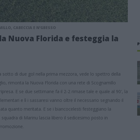
ILLO, CABECCIA E N’GBESSO
la Nuova Florida e festeggia la
P
sotto di due gol nella prima mezzora, vede lo spettro della
glio, rimonta la Nuova Florida con una rete di Scognamillo
resa. E se due settimane fa il 2-2 rimase tale e quale al 90', la
ementari e lì i sassaresi vanno oltre il necessario segnando il
ata quanto meritata. E se i biancocelesti festeggiano la
a squadra di Marinu lascia libero il sedicesimo posto in
i Promozione.