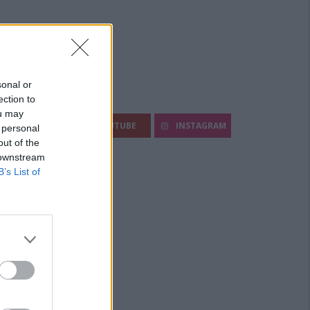
sonal or
ection to
egui Diario Sportivo:
ou may
FACEBOOK
YOUTUBE
INSTAGRAM
 personal
out of the
 downstream
B’s List of