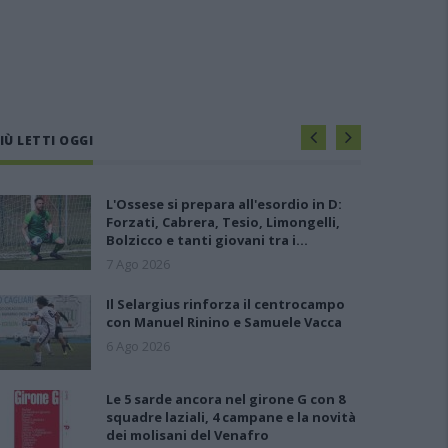
IÙ LETTI OGGI
L'Ossese si prepara all'esordio in D:
Forzati, Cabrera, Tesio, Limongelli,
Bolzicco e tanti giovani tra i…
7 Ago 2026
Il Selargius rinforza il centrocampo
con Manuel Rinino e Samuele Vacca
6 Ago 2026
Le 5 sarde ancora nel girone G con 8
squadre laziali, 4 campane e la novità
dei molisani del Venafro