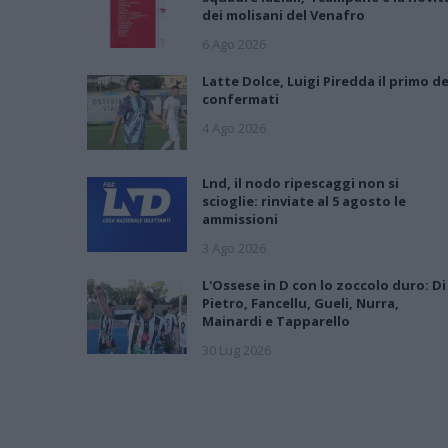
dei molisani del Venafro
6 Ago 2026
Latte Dolce, Luigi Piredda il primo de
confermati
4 Ago 2026
Lnd, il nodo ripescaggi non si
scioglie: rinviate al 5 agosto le
ammissioni
3 Ago 2026
L'Ossese in D con lo zoccolo duro: Di
Pietro, Fancellu, Gueli, Nurra,
Mainardi e Tapparello
30 Lug 2026