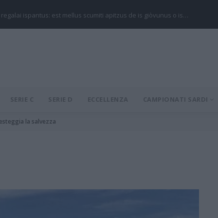
 regalai ispantus: est mellus scumiti apitzus de is giòvunus o is…
SERIE C
SERIE D
ECCELLENZA
CAMPIONATI SARDI
festeggia la salvezza