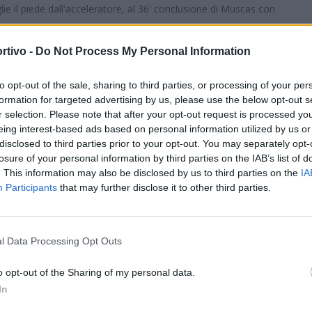
lie il piede dall'acceleratore, al 36' conclusione di Muscas con
iassi parato da Giordani.
ere la salvezza ma il passo in avanti lo deve fare la Nuova
rtivo -
Do Not Process My Personal Information
 12' i sassaresi provano a sfruttare un altro calcio d'angolo
to opt-out of the sale, sharing to third parties, or processing of your per
 Negli ultimi 15’ i biancocelesti mettono il sigillo alla
formation for targeted advertising by us, please use the below opt-out s
S
 palla a N’Gbesso che, a tu per tu con Giordani, sigla il gol del
r selection. Please note that after your opt-out request is processed y
 festa dei biancocelesti.
eing interest-based ads based on personal information utilized by us or
disclosed to third parties prior to your opt-out. You may separately opt-
losure of your personal information by third parties on the IAB’s list of
la, Mureddu (14’ st Muscas), Piga (14’ st Piredda), Saba, Grassi
. This information may also be disclosed by us to third parties on the
IA
ssi (46’ st Pireddu). A disp. Riu, Orlando, Olivera, Pilo. All.
Participants
that may further disclose it to other third parties.
gro, Bruno, Moreso (39’ st Barba), Van Rijswijk, A. Costa (25’ st
l Data Processing Opt Outs
28’ st Chang Sang). A disp. Gasbarra, Ortu, Pinto, Mancino. All.
o opt-out of the Sharing of my personal data.
In
lo, 33’ st Cabeccia, 10’ sts N’Gbesso