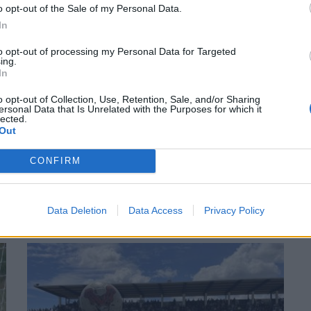
rosso. Ammoniti: Grassi, Costa, Piga, Miola, Saba, Mauro, Bruno,
o opt-out of the Sale of my Personal Data.
In
jk. Recupero: 2' + 6'
to opt-out of processing my Personal Data for Targeted
ing.
In
o opt-out of Collection, Use, Retention, Sale, and/or Sharing
ersonal Data that Is Unrelated with the Purposes for which it
lected.
Out
CONFIRM
Data Deletion
Data Access
Privacy Policy