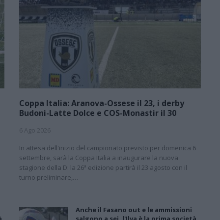
Coppa Italia: Aranova-Ossese il 23, i derby
Budoni-Latte Dolce e COS-Monastir il 30
6 Ago 2026
In attesa dell'inizio del campionato previsto per domenica 6
settembre, sarà la Coppa Italia a inaugurare la nuova
stagione della D: la 26ª edizione partirà il 23 agosto con il
turno preliminare,…
Anche il Fasano out e le ammissioni
à
salgono a sei, l'Ilva è la prima società