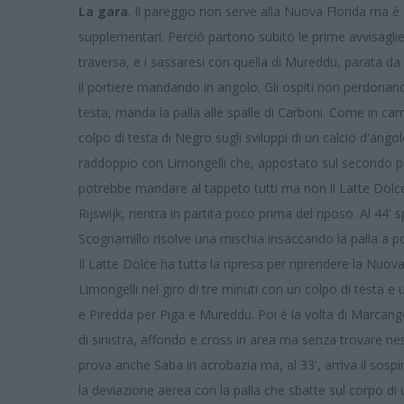
La gara
. Il pareggio non serve alla Nuova Florida ma è
supplementari. Perciò partono subito le prime avvisaglie, 
traversa, e i sassaresi con quella di Mureddu, parata da G
il portiere mandando in angolo. Gli ospiti non perdonano
testa, manda la palla alle spalle di Carboni. Come in c
colpo di testa di Negro sugli sviluppi di un calcio d'angolo
raddoppio con Limongelli che, appostato sul secondo pal
potrebbe mandare al tappeto tutti ma non il Latte Dolce 
Rijswijk, rientra in partita poco prima del riposo. Al 44'
Scognamillo risolve una mischia insaccando la palla a poc
Il Latte Dolce ha tutta la ripresa per riprendere la Nuov
Limongelli nel giro di tre minuti con un colpo di testa
e Piredda per Piga e Mureddu. Poi è la volta di Marcangel
di sinistra, affondo e cross in area ma senza trovare n
prova anche Saba in acrobazia ma, al 33', arriva il sosp
la deviazione aerea con la palla che sbatte sul corpo d