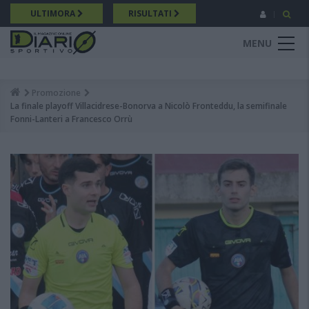
Salta
ULTIMORA
RISULTATI
al
contenuto
MENU
principale
Promozione
Breadcrumb
La finale playoff Villacidrese-Bonorva a Nicolò Fronteddu, la semifinale
Fonni-Lanteri a Francesco Orrù