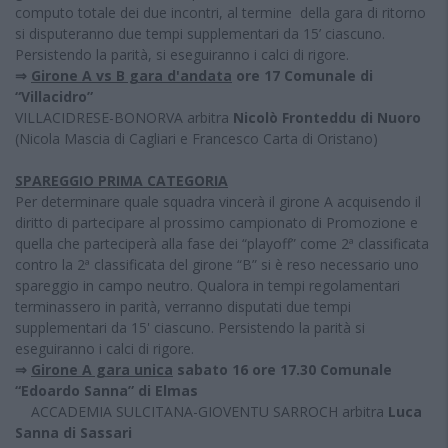
computo totale dei due incontri, al termine della gara di ritorno
si disputeranno due tempi supplementari da 15’ ciascuno.
Persistendo la parità, si eseguiranno i calci di rigore.
⇒
Girone A vs B gara d'andata
ore 17 Comunale di
“Villacidro”
VILLACIDRESE-BONORVA
arbitra
Nicolò Fronteddu di Nuoro
(Nicola Mascia di Cagliari e Francesco Carta di Oristano)
SPAREGGIO PRIMA CATEGORIA
Per determinare quale squadra vincerà il girone A acquisendo il
diritto di partecipare al prossimo campionato di Promozione e
quella che parteciperà alla fase dei “playoff” come 2ª classificata
contro la 2ª classificata del girone “B” si è reso necessario uno
spareggio in campo neutro. Qualora in tempi regolamentari
terminassero in parità, verranno disputati due tempi
supplementari da 15' ciascuno. Persistendo la parità si
eseguiranno i calci di rigore.
⇒
Girone A gara unica
sabato 16 ore 17.30 Comunale
“Edoardo Sanna” di Elmas
ACCADEMIA SULCITANA-GIOVENTU SARROCH arbitra
Luca
Sanna di Sassari