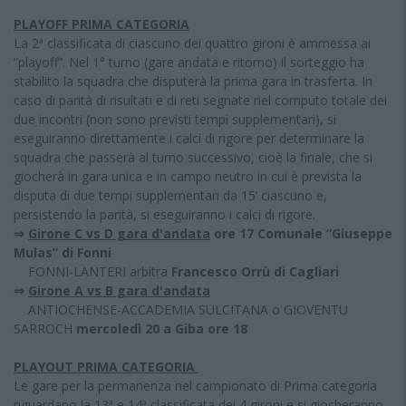
PLAYOFF PRIMA CATEGORIA
La 2ª classificata di ciascuno dei quattro gironi è ammessa ai
“playoff”. Nel 1° turno (gare andata e ritorno) il sorteggio ha
stabilito la squadra che disputerà la prima gara in trasferta. In
caso di parità di risultati e di reti segnate nel computo totale dei
due incontri (non sono previsti tempi supplementari), si
eseguiranno direttamente i calci di rigore per determinare la
squadra che passerà al turno successivo, cioè la finale, che si
giocherà in gara unica e in campo neutro in cui è prevista la
disputa di due tempi supplementari da 15’ ciascuno e,
persistendo la parità, si eseguiranno i calci di rigore.
⇒
Girone C vs D gara d'andata
ore 17 Comunale “Giuseppe
Mulas” di Fonni
FONNI-LANTERI arbitra
Francesco Orrù di Cagliari
⇒
Girone A vs B gara d'andata
ANTIOCHENSE-ACCADEMIA SULCITANA o GIOVENTU
SARROCH
mercoledì 20 a Giba ore 18
PLAYOUT PRIMA CATEGORIA
Le gare per la permanenza nel campionato di Prima categoria
riguardano la 13ª e 14ª classificata dei 4 gironi e si giocheranno