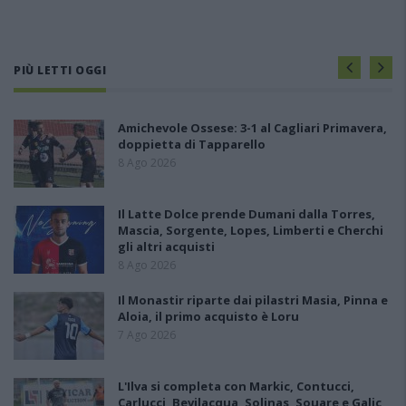
PIÙ LETTI OGGI
Amichevole Ossese: 3-1 al Cagliari Primavera,
doppietta di Tapparello
8 Ago 2026
Il Latte Dolce prende Dumani dalla Torres,
Mascia, Sorgente, Lopes, Limberti e Cherchi
gli altri acquisti
8 Ago 2026
Il Monastir riparte dai pilastri Masia, Pinna e
Aloia, il primo acquisto è Loru
7 Ago 2026
L'Ilva si completa con Markic, Contucci,
Carlucci, Bevilacqua, Solinas, Souare e Galic