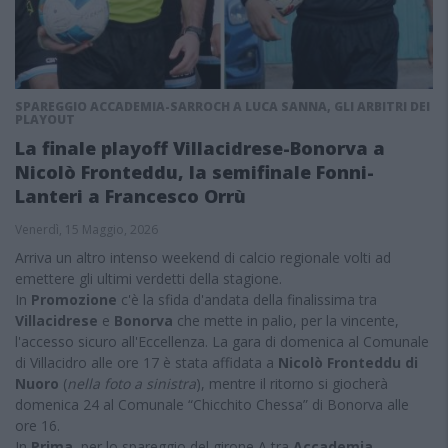
SPAREGGIO ACCADEMIA-SARROCH A LUCA SANNA, GLI ARBITRI DEI
PLAYOUT
La finale playoff Villacidrese-Bonorva a
Nicolò Fronteddu, la semifinale Fonni-
Lanteri a Francesco Orrù
Venerdì, 15 Maggio, 2026
Arriva un altro intenso weekend di calcio regionale volti ad
emettere gli ultimi verdetti della stagione.
In
Promozione
c'è la sfida d'andata della finalissima tra
Villacidrese
e
Bonorva
che mette in palio, per la vincente,
l'accesso sicuro all'Eccellenza. La gara di domenica al Comunale
di Villacidro alle ore 17 è stata affidata a
Nicolò Fronteddu di
Nuoro
(
nella foto a sinistra
), mentre il ritorno si giocherà
domenica 24 al Comunale “Chicchito Chessa” di Bonorva alle
ore 16.
In
Prima
, per lo spareggio del girone A tra
Accademia