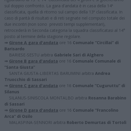
sul doppio confronto. La gara d'andata è in casa della 14ª
classificata, quella di ritorno sul campo della 13ª classificata. In
caso di parità di risultati e di reti segnate nel computo totale dei
due incontri (non sono previsti tempi supplementari),
retrocederà in Seconda categoria la squadra classificatasi al 14°
posto al termine della stagione regolare.
⇒
Girone A gara d'andata
ore 16
Comunale “Circillai” di
Barisardo
BARIESE-SESTU arbitra
Gabriele Sari di Alghero
⇒
Girone B gara d'andata
ore 16
Comunale Comunale di
“Santa Giusta”
SANTA GIUSTA-LIBERTAS BARUMINI arbitra
Andrea
Truocchio di Sassari
⇒
Girone C gara d'andata
ore 16
Comunale “Cuguruttu” di
Silanus
SILANUS-SINISCOLA MONTALBO arbitra
Rosanna Barabino
di Sassari
⇒
Girone D gara d'andata
ore 16
Comunale “Francolino
Arca” di Osilo
MALASPINA-SENNORI arbitra
Roberto Demurtas
di Tortolì