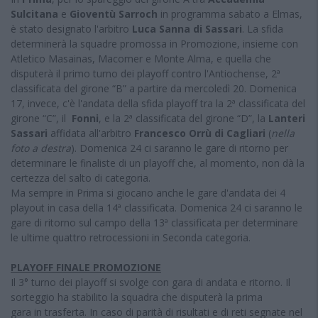
Sulcitana
e
Gioventù Sarroch
in programma sabato a Elmas,
è stato designato l'arbitro
Luca Sanna di Sassari
. La sfida
determinerà la squadre promossa in Promozione, insieme con
Atletico Masainas, Macomer e Monte Alma, e quella che
disputerà il primo turno dei playoff contro l'Antiochense, 2ª
classificata del girone “B” a partire da mercoledì 20. Domenica
17, invece, c'è l'andata della sfida playoff tra la 2ª classificata del
girone “C”, il
Fonni
, e la 2ª classificata del girone “D”, la
Lanteri
Sassari
affidata all'arbitro
Francesco Orrù di Cagliari
(
nella
foto a destra
). Domenica 24 ci saranno le gare di ritorno per
determinare le finaliste di un playoff che, al momento, non dà la
certezza del salto di categoria.
Ma sempre in Prima si giocano anche le gare d'andata dei 4
playout in casa della 14ª classificata. Domenica 24 ci saranno le
gare di ritorno sul campo della 13ª classificata per determinare
le ultime quattro retrocessioni in Seconda categoria.
PLAYOFF FINALE PROMOZIONE
Il 3° turno dei playoff si svolge con gara di andata e ritorno. Il
sorteggio ha stabilito la squadra che disputerà la prima
gara in trasferta. In caso di parità di risultati e di reti segnate nel