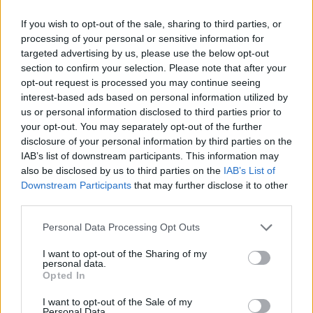
If you wish to opt-out of the sale, sharing to third parties, or
processing of your personal or sensitive information for
targeted advertising by us, please use the below opt-out
section to confirm your selection. Please note that after your
opt-out request is processed you may continue seeing
interest-based ads based on personal information utilized by
us or personal information disclosed to third parties prior to
your opt-out. You may separately opt-out of the further
disclosure of your personal information by third parties on the
Il Buddusò in mani sicure con Mario Fadda, il Monte
IAB’s list of downstream participants. This information may
Alma riparte da Ivano Falchi
also be disclosed by us to third parties on the
IAB’s List of
5 Ago 2026
Downstream Participants
that may further disclose it to other
Con l'apertura dei tesseramenti dei calciatori a partire dall'1 luglio,
third parties.
inizia ufficialmente la stagione 2026-27 e per le squadre di
Promozione girone B arrivano anche le chiusure delle trattative…
Personal Data Processing Opt Outs
I want to opt-out of the Sharing of my
Coppa Italia: gli accoppiamenti dei 16esimi di
personal data.
finale con i derby a Cagliari, Sassari e
Opted In
Macomer
5 Ago 2026
I want to opt-out of the Sale of my
Personal Data.