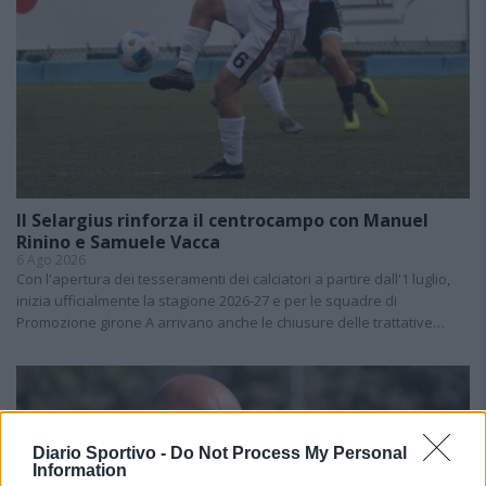
Il Selargius rinforza il centrocampo con Manuel
Rinino e Samuele Vacca
6 Ago 2026
Con l'apertura dei tesseramenti dei calciatori a partire dall'1 luglio,
inizia ufficialmente la stagione 2026-27 e per le squadre di
Promozione girone A arrivano anche le chiusure delle trattative…
Diario Sportivo -
Do Not Process My Personal
Information