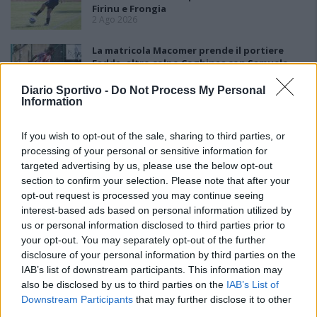
Firinu e Frongia
2 Ago 2026
La matricola Macomer prende il portiere
Fadda, altro colpo Coghinas con Samuele
Pinna
2 Ago 2026
Diario Sportivo -
Do Not Process My Personal
Information
L'Iglesias si rinforza con Papa Seck e
Diawara, al Bonorva il difensore Balbo
If you wish to opt-out of the sale, sharing to third parties, or
1 Ago 2026
processing of your personal or sensitive information for
targeted advertising by us, please use the below opt-out
section to confirm your selection. Please note that after your
Colpo del Tortolì: arriva il centrocampista
opt-out request is processed you may continue seeing
figlio d'arte Bruno Conti
1 Ago 2026
interest-based ads based on personal information utilized by
us or personal information disclosed to third parties prior to
your opt-out. You may separately opt-out of the further
L'Ossese in D con lo zoccolo duro: Di Pietro,
disclosure of your personal information by third parties on the
Fancellu, Gueli, Nurra, Mainardi e Tapparello
IAB’s list of downstream participants. This information may
30 Lug 2026
also be disclosed by us to third parties on the
IAB’s List of
Downstream Participants
that may further disclose it to other
third parties.