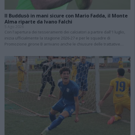
Il Buddusò in mani sicure con Mario Fadda, il Monte
Alma riparte da Ivano Falchi
5 Ago 2026
Con l'apertura dei tesseramenti dei calciatori a partire dall'1 luglio,
inizia ufficialmente la stagione 2026-27 e per le squadre di
Promozione girone B arrivano anche le chiusure delle trattative…