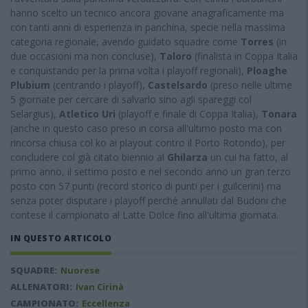
hanno scelto un tecnico ancora giovane anagraficamente ma
con tanti anni di esperienza in panchina, specie nella massima
categoria regionale, avendo guidato squadre come
Torres
(in
due occasioni ma non concluse),
Taloro
(finalista in Coppa Italia
e conquistando per la prima volta i playoff regionali),
Ploaghe
Plubium
(centrando i playoff),
Castelsardo
(preso nelle ultime
5 giornate per cercare di salvarlo sino agli spareggi col
Selargius),
Atletico Uri
(playoff e finale di Coppa Italia),
Tonara
(anche in questo caso preso in corsa all'ultimo posto ma con
rincorsa chiusa col ko ai playout contro il Porto Rotondo), per
concludere col già citato biennio al
Ghilarza
un cui ha fatto, al
primo anno, il settimo posto e nel secondo anno un gran terzo
posto con 57 punti (record storico di punti per i guilcerini) ma
senza poter disputare i playoff perché annullati dal Budoni che
contese il campionato al Latte Dolce fino all'ultima giornata.
IN QUESTO ARTICOLO
SQUADRE:
Nuorese
ALLENATORI:
Ivan Cirinà
CAMPIONATO:
Eccellenza