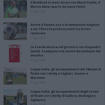
Il Buddusò in mani sicure con Mario Fadda, il
Monte Alma riparte da Ivano Falchi
5 Ago 2026
Anche il Fasano out e le ammissioni salgono
a sei, l'Ilva è la prima società tra le non
ripescate
5 Ago 2026
Le 5 sarde ancora nel girone G con 8 squadre
laziali, 4 campane e la novità dei molisani del
Venafro
6 Ago 2026
Coppa Italia: gli accoppiamenti dei 16esimi di
finale con i derby a Cagliari, Sassari e
Macomer
5 Ago 2026
Coppa Italia: gli accoppiamenti degli ottavi
di finale con i derby di Gallura, Barbagia e
Ogliastra
5 Ago 2026