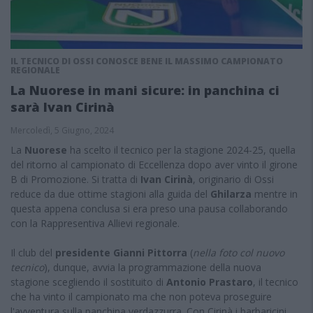
IL TECNICO DI OSSI CONOSCE BENE IL MASSIMO CAMPIONATO
REGIONALE
La Nuorese in mani sicure: in panchina ci
sarà Ivan Cirinà
Mercoledì, 5 Giugno, 2024
La
Nuorese
ha scelto il tecnico per la stagione 2024-25, quella
del ritorno al campionato di Eccellenza dopo aver vinto il girone
B di Promozione. Si tratta di
Ivan Cirinà
, originario di Ossi
reduce da due ottime stagioni alla guida del
Ghilarza
mentre in
questa appena conclusa si era preso una pausa collaborando
con la Rappresentiva Allievi regionale.
Il club del
presidente Gianni Pittorra
(
nella foto col nuovo
tecnico
), dunque, avvia la programmazione della nuova
stagione scegliendo il sostituito di
Antonio Prastaro
, il tecnico
che ha vinto il campionato ma che non poteva proseguire
l'avventura sulla panchina verdazzurra. Con Cirinà i barbaricini