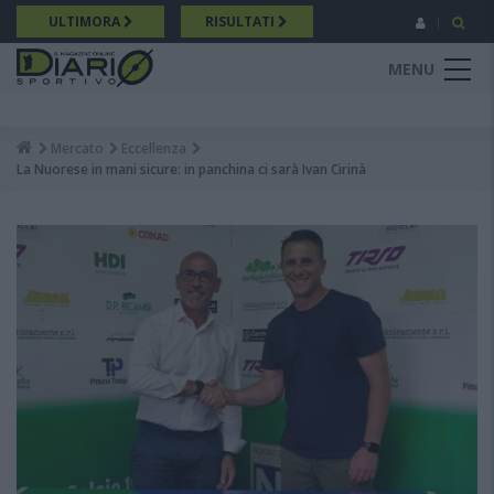
Salta
ULTIMORA
RISULTATI
al
contenuto
MENU
principale
Mercato
Eccellenza
Breadcrumb
La Nuorese in mani sicure: in panchina ci sarà Ivan Cirinà