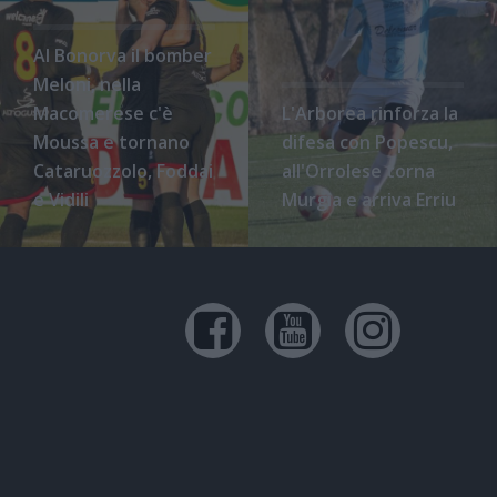
Al Bonorva il bomber
Meloni, nella
Macomerese c'è
L'Arborea rinforza la
Moussa e tornano
difesa con Popescu,
Cataruozzolo, Foddai
all'Orrolese torna
e Vidili
Murgia e arriva Erriu