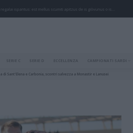
 regalai ispantus: est mellus scumiti apitzus de is giòvunus o is…
SERIE C
SERIE D
ECCELLENZA
CAMPIONATI SARDI
sa di Sant'Elena e Carbonia, scontri salvezza a Monastir e Lanusei