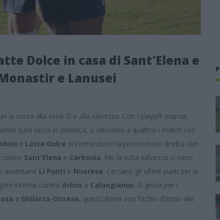
atte Dolce in casa di Sant'Elena e
P
 Monastir e Lanusei
per la corsa alla serie D e alla salvezza. Con i playoff oramai
nno sulla terza in classiica, si riducono a quattro i match con
udoni
e
Latte Dolce
si contendono la promozione diretta con
a contro
Sant'Elena
e
Carbonia
. Per la lotta salvezza ci sono
n avversarie
Li Punti
e
Nuorese
. Cercano gli ultimi punti per la
 gare interne contro
Arbus
e
Calangianus
. Si gioca per i
Bosa
e
Ghilarza-Ossese
, quest'ultima con fischio d'inizio alle