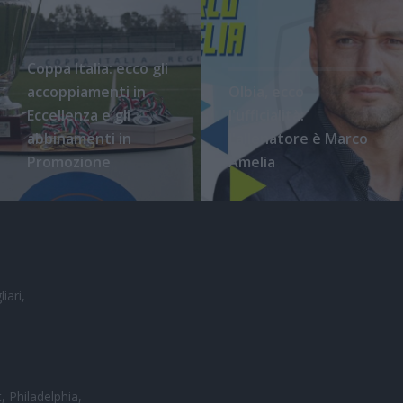
Coppa Italia: ecco gli
accoppiamenti in
Olbia, ecco
Eccellenza e gli
l'ufficialità:
abbinamenti in
l'allenatore è Marco
Promozione
Amelia
iari,
, Philadelphia,