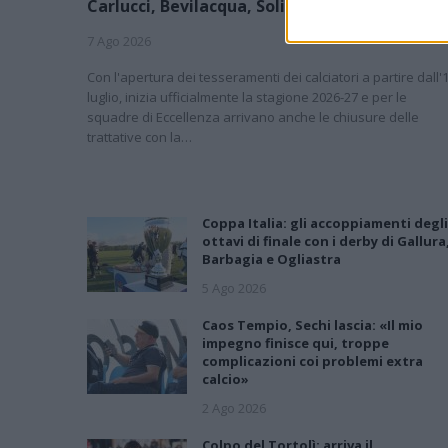
Carlucci, Bevilacqua, Solinas, Souare e Galic
7 Ago 2026
Con l'apertura dei tesseramenti dei calciatori a partire dall'
luglio, inizia ufficialmente la stagione 2026-27 e per le
squadre di Eccellenza arrivano anche le chiusure delle
trattative con la…
Coppa Italia: gli accoppiamenti degli
ottavi di finale con i derby di Gallura
Barbagia e Ogliastra
5 Ago 2026
Caos Tempio, Sechi lascia: «Il mio
impegno finisce qui, troppe
complicazioni coi problemi extra
calcio»
2 Ago 2026
Colpo del Tortolì: arriva il