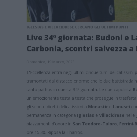
IGLESIAS E VILLACIDRESE CERCANO GLI ULTIMI PUNTI
Live 34ª giornata: Budoni e L
Carbonia, scontri salvezza a
Domenica, 19 Marzo, 2023
L'Eccellenza entra negli ultimi cinque turni delicatissimi 
tramontati dal distacco enorme che le due battistrada ha
tanto pathos in questa 34ª giornata. Le due capolista
B
un emozionante testa a testa che prosegue in trasfert
gli scontri diretti delicatissimi a
Monastir
e
Lanusei
co
permanenza in categoria
Iglesias
e
Villacidrese
nelle
piazzamenti d'onore in
San Teodoro-Taloro
,
Ferrini
-
ore 15.30. Riposa la Tharros.