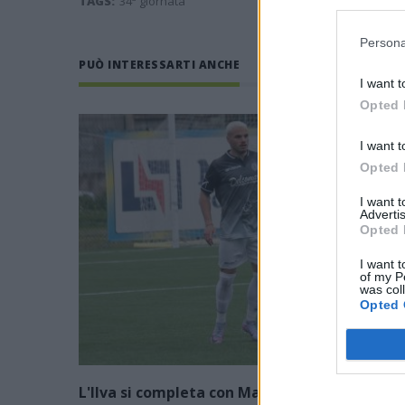
TAGS:
34ª giornata
Persona
PUÒ INTERESSARTI ANCHE
I want t
Opted 
I want t
Opted 
I want 
Advertis
Opted 
I want t
of my P
was col
Opted 
L'Ilva si completa con Markic, Contucci,