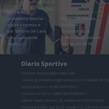
Barisardo, il
presidente Ibba ha
Ripescate Tonara,
scelto il tecnico e
Atl Bono e
per Vittorio De Carlo
Castelsardo, in
c'è una seconda
Promozione restano
chance
due gironi da 18
Diario Sportivo
Direttore Responsabile Fabio Salis
Testata giornalistica registrata presso il Tribunale di Cagl
autorizzazione n. 18 del 03/07/2012
Iscrizione al ROC n. 22685 del 03/08/2012
Editore: Diario Sportivo Srl, Partita IVA 03356010920
Hosting provider: (dal 2015) Linode LLC, 249 Arch Street