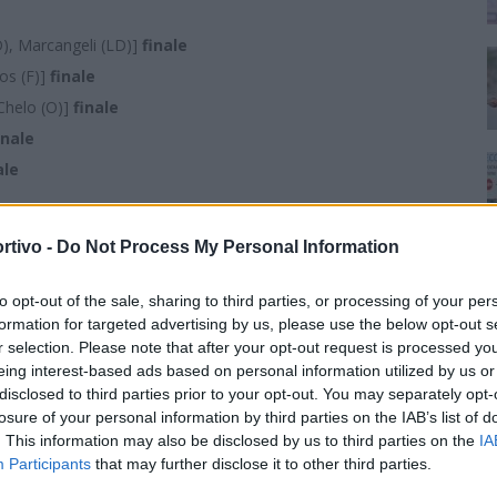
D), Marcangeli (LD)]
finale
os (F)]
finale
 Chelo (O)]
finale
inale
ale
Pusceddu (T), Sanna (T), Ruzzittu (ST)
rtivo -
Do Not Process My Personal Information
ntoro (B), D'Aleo (B)]
finale
(V), Alfarano (V), Muscas (V), Barbuio (C), Palermo (V), Echarri
to opt-out of the sale, sharing to third parties, or processing of your per
formation for targeted advertising by us, please use the below opt-out s
r selection. Please note that after your opt-out request is processed y
eing interest-based ads based on personal information utilized by us or
disclosed to third parties prior to your opt-out. You may separately opt-
losure of your personal information by third parties on the IAB’s list of
. This information may also be disclosed by us to third parties on the
IA
Participants
that may further disclose it to other third parties.