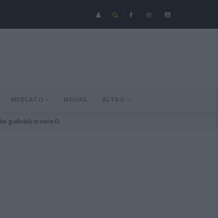
Serie C - Coppa Italia: Spezia-Torres posticipata a domenica 16 a
MERCATO
NOVAS
ALTRO
i gialloblù in serie D