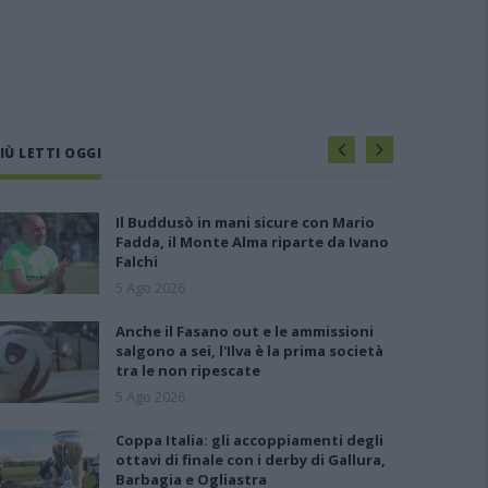
IÙ LETTI OGGI
Il Buddusò in mani sicure con Mario
Fadda, il Monte Alma riparte da Ivano
Falchi
5 Ago 2026
Anche il Fasano out e le ammissioni
salgono a sei, l'Ilva è la prima società
tra le non ripescate
5 Ago 2026
Coppa Italia: gli accoppiamenti degli
ottavi di finale con i derby di Gallura,
Barbagia e Ogliastra