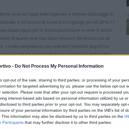
lenza vinse la Coppa Italia regionale e ottenne il passaggio in
nazionale, e col tecnico di Loceri si ricongiunge poi nel 2016-17
talia-Supercoppa) per la storica promozione in serie D anche
mpionato di quarta serie ma, dopo l'esonero del tecnico Loi ad
si. I mediocampidanesi non centrano l'obiettivo playoff ma
appariva scontata nonostante il suo nome fosse stato subito
o di Loi ma negli ultimi giorni qualcosa ha determinato il cambio
rtivo -
Do Not Process My Personal Information
tte a segno un altro bel colpo dopo quelli di Viani e Dessena,
 di colpi di scena. In carriera Vignati vanta 25 presenze in serie
to opt-out of the sale, sharing to third parties, or processing of your per
formation for targeted advertising by us, please use the below opt-out s
 Pro Sesto, Legnano, Melfi, Casale e Rimini. Coi sarrabesi
r selection. Please note that after your opt-out request is processed y
ocato in serie D ma anche Floris, Viani e Nieddu compagni di
eing interest-based ads based on personal information utilized by us or
disclosed to third parties prior to your opt-out. You may separately opt-
losure of your personal information by third parties on the IAB’s list of
. This information may also be disclosed by us to third parties on the
IA
Participants
that may further disclose it to other third parties.