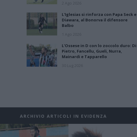
2 Ago 2026
L'Iglesias si rinforza con Papa Seck e
Diawara, al Bonorva il difensore
Balbo
1 Ago 2026
L'Ossese in D con lo zoccolo duro: Di
Pietro, Fancellu, Gueli, Nurra,
Mainardi e Tapparello
30 Lug 2026
ARCHIVIO ARTICOLI IN EVIDENZA