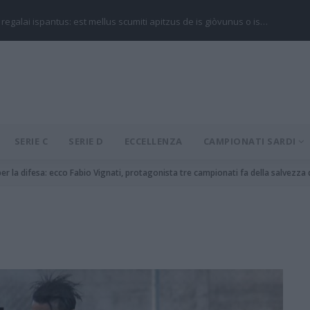
 regalai ispantus: est mellus scumiti apitzus de is giòvunus o is…
SERIE C
SERIE D
ECCELLENZA
CAMPIONATI SARDI
 la difesa: ecco Fabio Vignati, protagonista tre campionati fa della salvezza de