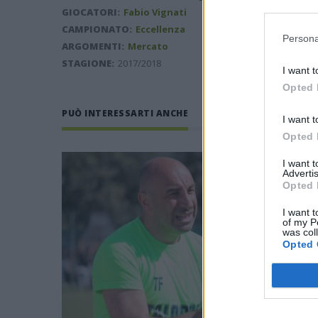
GIOCATORI:
Fabio Vignati
CAMPIONATO:
Eccellenza
Persona
ARGOMENTI:
Mercato
STAGIONE:
2017/2018
I want t
Opted 
PUÒ INTERESSARTI ANCHE
I want t
Opted 
I want 
Advertis
Opted 
I want t
of my P
was col
Opted 