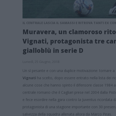
IL CENTRALE LASCIA IL SAMASSI E RITROVA TANTI EX C
Muravera, un clamoroso ritor
Vignati, protagonista tre ca
gialloblù in serie D
Lunedì, 25 Giugno, 2018
Un sì pesante e con una duplice motivazione: tornare a
Vignati
ha scelto, dopo essere entrato nella lista dei r
alcune cose che hanno spinto il difensore classe 1984 a sce
centrale romano che il Cagliari prese nel 2004 dalla Pist
e fece esordire nella gara contro la Juventus ricordata da
protagonista di una stagione importante con 30 presenze
salvezza della squadra allenata allora da Marco Piras.