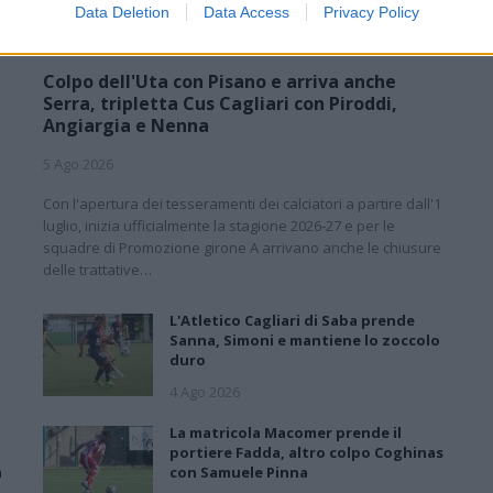
Data Deletion
Data Access
Privacy Policy
Colpo dell'Uta con Pisano e arriva anche
Serra, tripletta Cus Cagliari con Piroddi,
Angiargia e Nenna
5 Ago 2026
1
Con l'apertura dei tesseramenti dei calciatori a partire dall'1
e
luglio, inizia ufficialmente la stagione 2026-27 e per le
squadre di Promozione girone A arrivano anche le chiusure
delle trattative…
L'Atletico Cagliari di Saba prende
Sanna, Simoni e mantiene lo zoccolo
duro
4 Ago 2026
La matricola Macomer prende il
portiere Fadda, altro colpo Coghinas
a
con Samuele Pinna