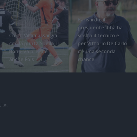
Barisardo, il
presidente Ibba ha
Colpo Villamassargia
scelto il tecnico e
con la punta Suella, il
per Vittorio De Carlo
Bonorva prende
c'è una seconda
anche Fois
chance
iari,