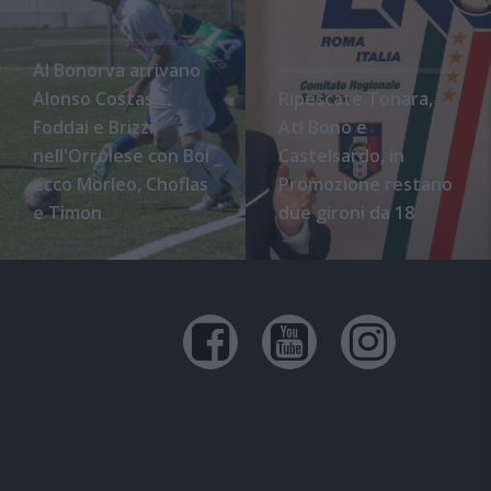
Al Bonorva arrivano
Alonso Costas,
Ripescate Tonara,
Foddai e Brizzi,
Atl Bono e
nell'Orrolese con Boi
Castelsardo, in
ecco Morleo, Choflas
Promozione restano
e Timon
due gironi da 18