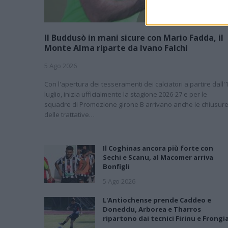
Il Buddusò in mani sicure con Mario Fadda, il
Monte Alma riparte da Ivano Falchi
5 Ago 2026
Con l'apertura dei tesseramenti dei calciatori a partire dall'
luglio, inizia ufficialmente la stagione 2026-27 e per le
squadre di Promozione girone B arrivano anche le chiusur
delle trattative…
Il Coghinas ancora più forte con
Sechi e Scanu, al Macomer arriva
Bonfigli
5 Ago 2026
L'Antiochense prende Caddeo e
Doneddu, Arborea e Tharros
ripartono dai tecnici Firinu e Frongi