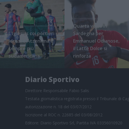
Quarta volta in
L'Iglesias coi portieri
Sardegna per
Idrissi e Atzeni ma è
Emmanuel Odianose,
sempre più
il Latte Dolce si
sudamericana
rinforza
Diario Sportivo
Direttore Responsabile Fabio Salis
Testata giornalistica registrata presso il Tribunale di Cagl
autorizzazione n. 18 del 03/07/2012
Iscrizione al ROC n. 22685 del 03/08/2012
Editore: Diario Sportivo Srl, Partita IVA 03356010920