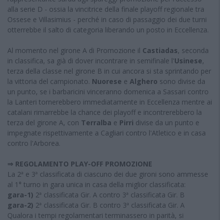
alla serie D - ossia la vincitrice della finale playoff regionale tra
Ossese e Villasimius - perché in caso di passaggio dei due turni
otterrebbe il salto di categoria liberando un posto in Eccellenza.
Al momento nel girone A di Promozione il
Castiadas
, seconda
in classifica, sa già di dover incontrare in semifinale l'
Usinese
,
terza della classe nel girone B in cui ancora si sta sprintando per
la vittoria del campionato.
Nuorese
e
Alghero
sono divise da
un punto, se i barbaricini vinceranno domenica a Sassari contro
la Lanteri tornerebbero immediatamente in Eccellenza mentre ai
catalani rimarrebbe la chance dei playoff e incontrerebbero la
terza del girone A, con
Terralba
e
Pirri
divise da un punto e
impegnate rispettivamente a Cagliari contro l'Atletico e in casa
contro l'Arborea.
⇒ REGOLAMENTO PLAY-OFF PROMOZIONE
La 2ª e 3ª classificata di ciascuno dei due gironi sono ammesse
al 1° turno in gara unica in casa della miglior classificata:
gara-1)
2ª classificata Gir. A contro 3ª classificata Gir. B
gara-2)
2ª classificata Gir. B contro 3ª classificata Gir. A
Qualora i tempi regolamentari terminassero in parità, si