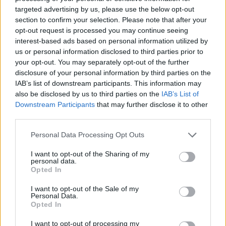
Scanu, al Macomer arriva Bonfigli
targeted advertising by us, please use the below opt-out
5 Ago 2026
section to confirm your selection. Please note that after your
opt-out request is processed you may continue seeing
interest-based ads based on personal information utilized by
L'Atletico Cagliari di Saba prende Sanna,
us or personal information disclosed to third parties prior to
Simoni e mantiene lo zoccolo duro
4 Ago 2026
your opt-out. You may separately opt-out of the further
disclosure of your personal information by third parties on the
IAB’s list of downstream participants. This information may
L'Antiochense prende Caddeo e Doneddu,
also be disclosed by us to third parties on the
IAB’s List of
Arborea e Tharros ripartono dai tecnici
Downstream Participants
that may further disclose it to other
Firinu e Frongia
third parties.
2 Ago 2026
Personal Data Processing Opt Outs
La matricola Macomer prende il portiere
Fadda, altro colpo Coghinas con Samuele
I want to opt-out of the Sharing of my
Pinna
personal data.
2 Ago 2026
Opted In
Nasce l'Arbus Guspini Costa Verde, Garau:
I want to opt-out of the Sale of my
Personal Data.
«Vogliamo rappresentare con orgoglio
Opted In
l’intero territorio»
31 Lug 2026
I want to opt-out of processing my