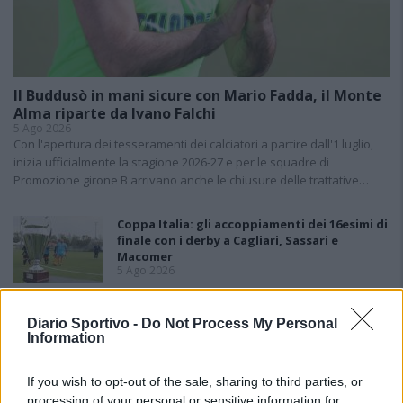
Il Buddusò in mani sicure con Mario Fadda, il Monte
Alma riparte da Ivano Falchi
5 Ago 2026
Con l'apertura dei tesseramenti dei calciatori a partire dall'1 luglio,
inizia ufficialmente la stagione 2026-27 e per le squadre di
Promozione girone B arrivano anche le chiusure delle trattative…
Coppa Italia: gli accoppiamenti dei 16esimi di
finale con i derby a Cagliari, Sassari e
Macomer
5 Ago 2026
Colpo dell'Uta con Pisano e arriva anche
Diario Sportivo -
Do Not Process My Personal
Serra, tripletta Cus Cagliari con Piroddi,
Information
Angiargia e Nenna
5 Ago 2026
If you wish to opt-out of the sale, sharing to third parties, or
Il Coghinas ancora più forte con Sechi e
processing of your personal or sensitive information for