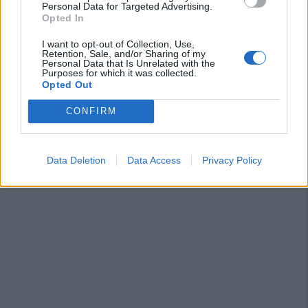
Personal Data for Targeted Advertising.
Il Sant'Elena si riprende il difensore Mancusi
Opted In
28 Lug 2026
I want to opt-out of Collection, Use,
Retention, Sale, and/or Sharing of my
Personal Data that Is Unrelated with the
Purposes for which it was collected.
Opted Out
CONFIRM
Data Deletion
Data Access
Privacy Policy