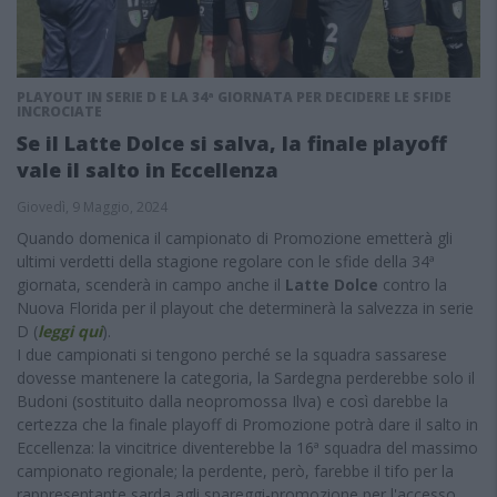
PLAYOUT IN SERIE D E LA 34ª GIORNATA PER DECIDERE LE SFIDE
INCROCIATE
Se il Latte Dolce si salva, la finale playoff
vale il salto in Eccellenza
Giovedì, 9 Maggio, 2024
Quando domenica il campionato di Promozione emetterà gli
ultimi verdetti della stagione regolare con le sfide della 34ª
giornata, scenderà in campo anche il
Latte Dolce
contro la
Nuova Florida per il playout che determinerà la salvezza in serie
D (
leggi qui
).
I due campionati si tengono perché se la squadra sassarese
dovesse mantenere la categoria, la Sardegna perderebbe solo il
Budoni (sostituito dalla neopromossa Ilva) e così darebbe la
certezza che la finale playoff di Promozione potrà dare il salto in
Eccellenza: la vincitrice diventerebbe la 16ª squadra del massimo
campionato regionale; la perdente, però, farebbe il tifo per la
rappresentante sarda agli spareggi-promozione per l'accesso