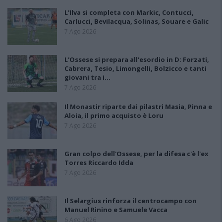
L'Ilva si completa con Markic, Contucci,
Carlucci, Bevilacqua, Solinas, Souare e Galic
7 Ago 2026
L'Ossese si prepara all'esordio in D: Forzati,
Cabrera, Tesio, Limongelli, Bolzicco e tanti
giovani tra i…
7 Ago 2026
Il Monastir riparte dai pilastri Masia, Pinna e
Aloia, il primo acquisto è Loru
7 Ago 2026
Gran colpo dell'Ossese, per la difesa c'è l'ex
Torres Riccardo Idda
7 Ago 2026
Il Selargius rinforza il centrocampo con
Manuel Rinino e Samuele Vacca
6 Ago 2026