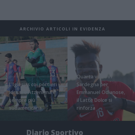
ARCHIVIO ARTICOLI IN EVIDENZA
Quarta volta in
L'Iglesias coi portieri
Sardegna per
Idrissi e Atzeni ma è
Emmanuel Odianose,
sempre più
il Latte Dolce si
sudamericana
rinforza
Diario Sportivo