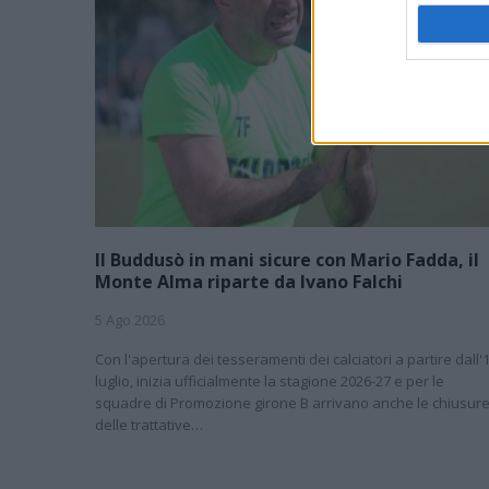
Il Buddusò in mani sicure con Mario Fadda, il
Monte Alma riparte da Ivano Falchi
5 Ago 2026
Con l'apertura dei tesseramenti dei calciatori a partire dall'
luglio, inizia ufficialmente la stagione 2026-27 e per le
squadre di Promozione girone B arrivano anche le chiusur
delle trattative…