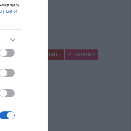
 downstream
B’s List of
egui Diario Sportivo:
FACEBOOK
YOUTUBE
INSTAGRAM