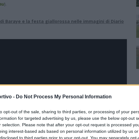
au
).
l di Baraye e la festa giallorossa nelle immagini di Diario
rtivo -
Do Not Process My Personal Information
to opt-out of the sale, sharing to third parties, or processing of your per
formation for targeted advertising by us, please use the below opt-out s
r selection. Please note that after your opt-out request is processed y
eing interest-based ads based on personal information utilized by us or
disclosed to third parties prior to your opt-out. You may separately opt-