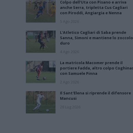
Colpo dell'Uta con Pisano e arriva
anche Serra, tripletta Cus Cagliari
con Piroddi, Angiargia e Nenna
5 Ago 2026
L'Atletico Cagliari di Saba prende
Sanna, Simoni e mantiene lo zoccolo
duro
4 Ago 2026
La matricola Macomer prende il
portiere Fadda, altro colpo Coghina
con Samuele Pinna
2 Ago 2026
Il Sant'Elena si riprende il difensore
Mancusi
28 Lug 2026