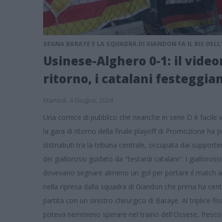
SEGNA BARAYE E LA SQUADRA DI GIANDON FA IL BIS DEL
Usinese-Alghero 0-1: il video
ritorno, i catalani festeggia
Martedì, 4 Giugno, 2024
Una cornice di pubblico che neanche in serie D è facil
la gara di ritorno della finale playoff di Promozione ha p
distruibuti tra la tribuna centrale, occupata dai supporter
dei giallorossi guidato da "testardi catalani". I gialloros
dovevano segnare almeno un gol per portare il match ai
nella ripresa dalla squadra di Giandon che prima ha cent
partita con un sinistro chirurgico di Baraye. Al triplice f
poteva nemmeno sperare nel traino dell'Ossese, fresco 