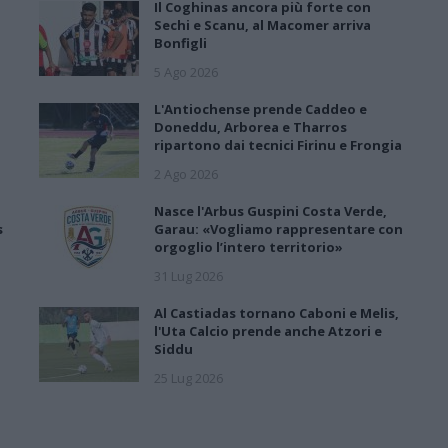
Il Coghinas ancora più forte con
Sechi e Scanu, al Macomer arriva
Bonfigli
5 Ago 2026
L'Antiochense prende Caddeo e
Doneddu, Arborea e Tharros
ripartono dai tecnici Firinu e Frongia
2 Ago 2026
Nasce l'Arbus Guspini Costa Verde,
s
Garau: «Vogliamo rappresentare con
orgoglio l’intero territorio»
31 Lug 2026
Al Castiadas tornano Caboni e Melis,
l'Uta Calcio prende anche Atzori e
Siddu
25 Lug 2026