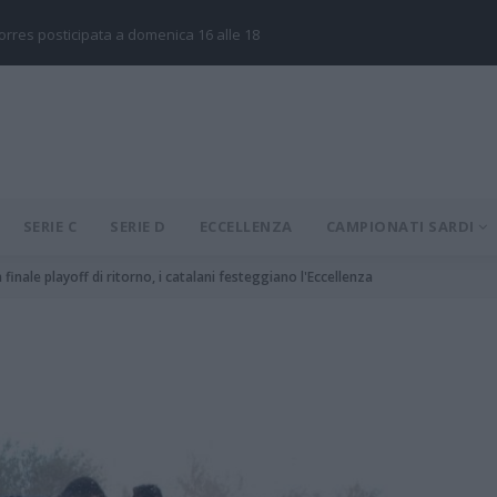
Torres posticipata a domenica 16 alle 18
SERIE C
SERIE D
ECCELLENZA
CAMPIONATI SARDI
finale playoff di ritorno, i catalani festeggiano l'Eccellenza