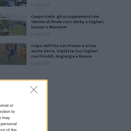
5 Ago 2026
Coppa Italia: gli accoppiamenti dei
16esimi di finale con i derby a Cagliari,
Sassari e Macomer
5 Ago 2026
Colpo dell'Uta con Pisano e arriva
anche Serra, tripletta Cus Cagliari
con Piroddi, Angiargia e Nenna
5 Ago 2026
sonal or
ection to
ou may
 personal
out of the