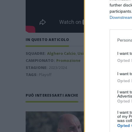
further disc
participants
Downstream 
IN QUESTO ARTICOLO
Persona
SQUADRE:
Alghero Calcio
,
Usinese
I want t
CAMPIONATO:
Promozione
Opted 
STAGIONE:
2023/2024
I want t
TAGS:
Playoff
Opted 
I want 
PUÒ INTERESSARTI ANCHE
Advertis
Opted 
I want t
of my P
was col
Opted 