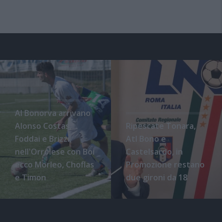
Al Bonorva arrivano
Alonso Costas,
Ripescate Tonara,
Foddai e Brizzi,
Atl Bono e
nell'Orrolese con Boi
Castelsardo, in
ecco Morleo, Choflas
Promozione restano
e Timon
due gironi da 18