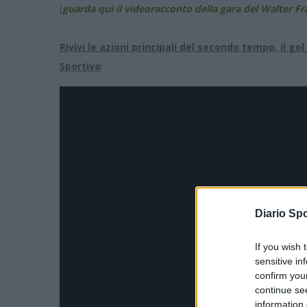
(
guarda qui il videoracconto della gara del Walter Fr
Rivivi le azioni principali del secondo tempo, il go
Sportivo
:
Diario Spo
If you wish 
sensitive in
confirm you
continue se
information 