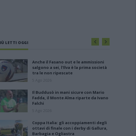
IÙ LETTI OGGI
Anche il Fasano out e le ammissioni
salgono a sei, l'Ilva è la prima società
tra le non ripescate
5 Ago 2026
Il Buddusò in mani sicure con Mario
Fadda, il Monte Alma riparte da Ivano
Falchi
5 Ago 2026
Coppa Italia: gli accoppiamenti degli
ottavi di finale con i derby di Gallura,
Barbagia e Ogliastra