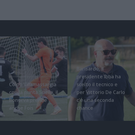
Barisardo, il
presidente Ibba ha
Colpo Villamassargia
scelto il tecnico e
con la punta Suella, il
per Vittorio De Carlo
Bonorva prende
c'è una seconda
anche Fois
chance