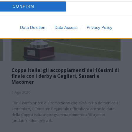
CONFIRM
Data Deletion
Data Access
Privacy Policy
Coppa Italia: gli accoppiamenti dei 16esimi di
finale con i derby a Cagliari, Sassari e
Macomer
5 Ago 2026
1
Con il campionato di Promozione che avrà inizio domenica 13
e
settembre, il Comitato Regionale ufficializza anche le date
della Coppa Italia in programma domenica 30 agosto
(andata) e domenica 6…