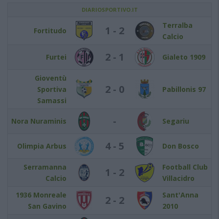
DIARIOSPORTIVO.IT
Terralba
1 - 2
Fortitudo
Calcio
2 - 1
Furtei
Gialeto 1909
Gioventù
2 - 0
Sportiva
Pabillonis 97
Samassi
-
Nora Nuraminis
Segariu
4 - 5
Olimpia Arbus
Don Bosco
Serramanna
Football Club
1 - 2
Calcio
Villacidro
1936 Monreale
Sant'Anna
2 - 2
San Gavino
2010