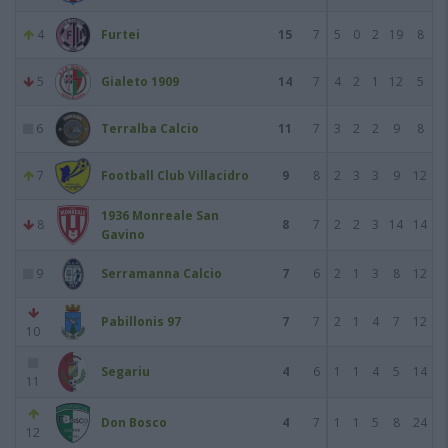
4
Furtei
15
7
5
0
2
19
8
5
Gialeto 1909
14
7
4
2
1
12
5
6
Terralba Calcio
11
7
3
2
2
9
8
7
Football Club Villacidro
9
8
2
3
3
9
12
1936 Monreale San
8
8
7
2
2
3
14
14
Gavino
9
Serramanna Calcio
7
6
2
1
3
8
12
Pabillonis 97
7
7
2
1
4
7
12
10
Segariu
4
6
1
1
4
5
14
11
Don Bosco
4
7
1
1
5
8
24
12