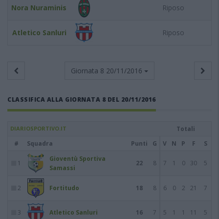
Nora Nuraminis
Riposo
Atletico Sanluri
Riposo
Giornata 8
20/11/2016
CLASSIFICA ALLA GIORNATA 8 DEL 20/11/2016
DIARIOSPORTIVO.IT
Totali
#
Squadra
Punti
G
V
N
P
F
S
Gioventù Sportiva
1
22
8
7
1
0
30
5
Samassi
2
Fortitudo
18
8
6
0
2
21
7
3
Atletico Sanluri
16
7
5
1
1
11
5