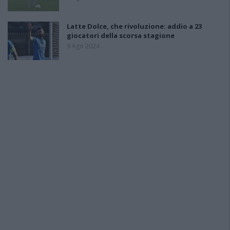
Latte Dolce, che rivoluzione: addio a 23
giocatori della scorsa stagione
9 Ago 2024