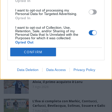
Opted In
I want to opt-out of processing my
PIÙ LETTI OGGI
Personal Data for Targeted Advertising.
Opted In
I want to opt-out of Collection, Use,
Amichevole Ossese: 3-1 al Cagliari Primavera,
Retention, Sale, and/or Sharing of my
doppietta di Tapparello
Personal Data that Is Unrelated with the
Purposes for which it was collected.
8 Ago 2026
Opted Out
CONFIRM
Il Latte Dolce prende Dumani dalla Torres,
Mascia, Sorgente, Lopes, Limberti e Cherchi
gli altri acquisti
8 Ago 2026
Data Deletion
Data Access
Privacy Policy
Il Monastir riparte dai pilastri Masia, Pinna e
Aloia, il primo acquisto è Loru
7 Ago 2026
L'Ilva si completa con Markic, Contucci,
Carlucci, Bevilacqua, Solinas, Souare e Galic
7 Ago 2026