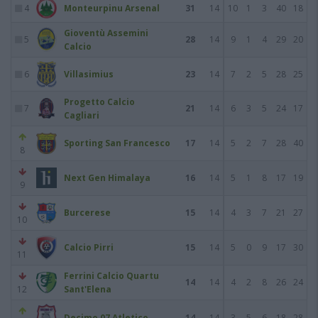
4
Monteurpinu Arsenal
31
14
10
1
3
40
18
Gioventù Assemini
5
28
14
9
1
4
29
20
Calcio
6
Villasimius
23
14
7
2
5
28
25
Progetto Calcio
7
21
14
6
3
5
24
17
Cagliari
Sporting San Francesco
17
14
5
2
7
28
40
8
Next Gen Himalaya
16
14
5
1
8
17
19
9
Burcerese
15
14
4
3
7
21
27
10
Calcio Pirri
15
14
5
0
9
17
30
11
Ferrini Calcio Quartu
14
14
4
2
8
26
24
12
Sant'Elena
Decimo 07 Atletico
14
14
3
5
6
18
28