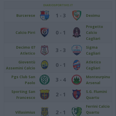
DIARIOSPORTIVO.IT
1 - 3
Burcerese
Deximu
Progetto
0 - 1
Calcio Pirri
Calcio
Cagliari
Decimo 07
Sigma
3 - 3
Atletico
Cagliari
Gioventù
Atletico
0 - 1
Assemini Calcio
Cagliari
Pgs Club San
Monteurpinu
3 - 4
Paolo
Arsenal
Sporting San
S.G. Flumini
2 - 1
Francesco
Quartu
Ferrini Calcio
2 - 1
Villasimius
Quartu