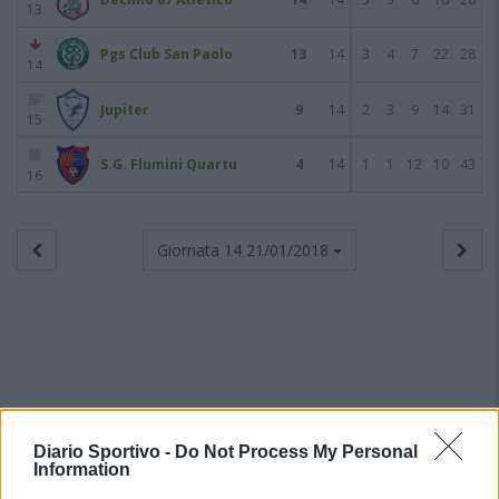
13
Pgs Club San Paolo
13
14
3
4
7
22
28
14
Jupiter
9
14
2
3
9
14
31
15
S.G. Flumini Quartu
4
14
1
1
12
10
43
16
Giornata 14
21/01/2018
Diario Sportivo -
Do Not Process My Personal
Information