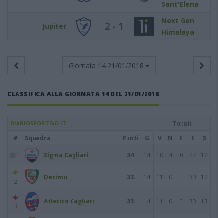
Sant'Elena
Next Gen
2 - 1
Jupiter
Himalaya
Giornata 14
21/01/2018
CLASSIFICA ALLA GIORNATA 14 DEL 21/01/2018
DIARIOSPORTIVO.IT
Totali
#
Squadra
Punti
G
V
N
P
F
S
1
Sigma Cagliari
34
14
10
4
0
27
12
Deximu
33
14
11
0
3
33
12
2
Atletico Cagliari
33
14
11
0
3
33
13
3