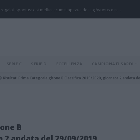
 regalai ispantus: est mellus scumiti apitzus de is giòvunus o is…
SERIE C
SERIE D
ECCELLENZA
CAMPIONATI SARDI
Risultati Prima Categoria girone B Classifica 2019/2020, giornata 2 andata d
rone B
a 2 andata del 29/09/2019