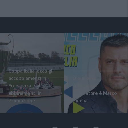
Coppa Italia: ecco gli
accoppiamenti in
Olbia, ecco
Eccellenza e gli
l'ufficialità:
abbinamenti in
l'allenatore è Marco
Promozione
Amelia