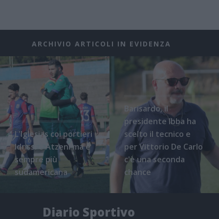
ARCHIVIO ARTICOLI IN EVIDENZA
Barisardo, il
presidente Ibba ha
L'Iglesias coi portieri
scelto il tecnico e
Idrissi e Atzeni ma è
per Vittorio De Carlo
sempre più
c'è una seconda
sudamericana
chance
Diario Sportivo