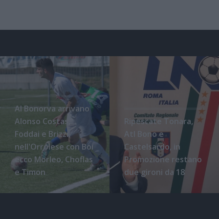
Al Bonorva arrivano
Alonso Costas,
Ripescate Tonara,
Foddai e Brizzi,
Atl Bono e
nell'Orrolese con Boi
Castelsardo, in
ecco Morleo, Choflas
Promozione restano
e Timon
due gironi da 18