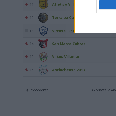
11
Atletico Villaperuccio
12
Terralba Calcio
13
Virtus S. Sperate 2002
14
San Marco Cabras
15
Virtus Villamar
16
Antiochense 2013
Precedente
Giornata 2
An