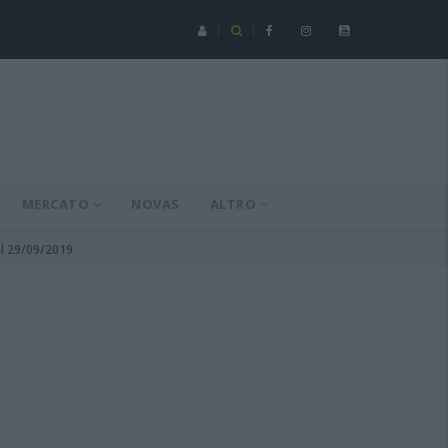
Serie C - Coppa Italia: Spezia-Torres posticipata a domenica 16 a
MERCATO
NOVAS
ALTRO
el 29/09/2019