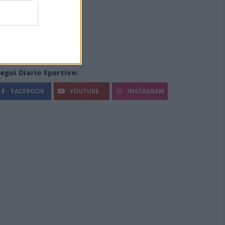
egui Diario Sportivo:
FACEBOOK
YOUTUBE
INSTAGRAM