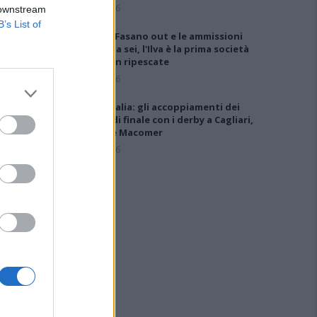
6 Ago 2026
 downstream
B’s List of
Anche il Fasano out e le ammissioni
salgono a sei, l'Ilva è la prima società
tra le non ripescate
5 Ago 2026
Coppa Italia: gli accoppiamenti dei
16esimi di finale con i derby a Cagliari,
Sassari e Macomer
5 Ago 2026