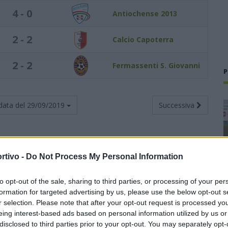
4 - 0
Antiochense 2013
2 - 2
Calcio Capoterra
2 - 2
Fermassenti S. Giovanni
P
data del
29/09/2019
Successiva
rtivo -
Do Not Process My Personal Information
Totali
Casa
Trasferta
to opt-out of the sale, sharing to third parties, or processing of your per
Punti
G
V
N
P
F
S
V
N
P
F
S
V
N
P
F
S
formation for targeted advertising by us, please use the below opt-out s
r selection. Please note that after your opt-out request is processed y
6
2
2
0
0
5
1
1
0
0
3
1
1
0
0
2
0
eing interest-based ads based on personal information utilized by us or
disclosed to third parties prior to your opt-out. You may separately opt-