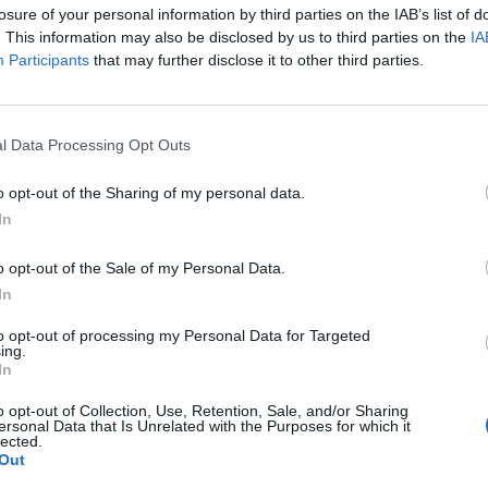
6
2
2
0
0
3
1
1
0
0
1
0
1
0
0
2
1
losure of your personal information by third parties on the IAB’s list of
. This information may also be disclosed by us to third parties on the
IA
Participants
that may further disclose it to other third parties.
4
2
1
1
0
6
2
1
0
0
4
0
0
1
0
2
2
4
2
1
1
0
5
4
1
0
0
3
2
0
1
0
2
2
l Data Processing Opt Outs
4
2
1
1
0
3
2
1
0
0
1
0
0
1
0
2
2
o opt-out of the Sharing of my personal data.
In
4
2
1
1
0
3
2
1
0
0
2
1
0
1
0
1
1
o opt-out of the Sale of my Personal Data.
3
2
1
0
1
4
1
1
0
0
4
0
0
0
1
0
1
In
to opt-out of processing my Personal Data for Targeted
3
2
1
0
1
3
2
0
0
1
1
2
1
0
0
2
0
ing.
In
3
2
1
0
1
2
2
1
0
0
1
0
0
0
1
1
2
o opt-out of Collection, Use, Retention, Sale, and/or Sharing
ersonal Data that Is Unrelated with the Purposes for which it
lected.
3
2
1
0
1
1
4
1
0
0
1
0
0
0
1
0
4
Out