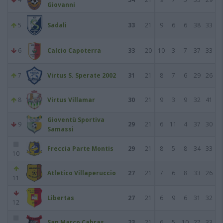
Giovanni
5
Sadali
33
21
9
6
6
38
33
6
Calcio Capoterra
33
20
10
3
7
37
33
7
Virtus S. Sperate 2002
31
21
8
7
6
29
26
8
Virtus Villamar
30
21
9
3
9
32
41
Gioventù Sportiva
9
29
21
6
11
4
37
30
Samassi
Freccia Parte Montis
29
21
8
5
8
34
33
10
Atletico Villaperuccio
27
21
7
6
8
33
26
11
Libertas
27
21
6
9
6
31
32
12
San Marco Cabras
23
21
6
5
10
27
33