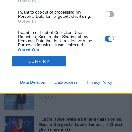
Opted In
I want to opt-out of processing my
PIÙ LETTI OGGI
Personal Data for Targeted Advertising.
Opted In
I want to opt-out of Collection, Use,
Il Monte Alma rinforza l'attacco con Palmas
Retention, Sale, and/or Sharing of my
e Bonivardi, nel Macomer l'estro di Di Angelo
Personal Data that Is Unrelated with the
Purposes for which it was collected.
9 Ago 2026
Opted Out
CONFIRM
La COS approda a Barisardo tra conferme,
nuovi volti e mister Loi a fare da filo
conduttore
9 Ago 2026
Data Deletion
Data Access
Privacy Policy
Latte Dolce, Andrea Grigoras è il nuovo ds
29 Lug 2026
Il Latte Dolce prende Dumani dalla Torres,
Mascia, Sorgente, Lopes, Limberti e Cherchi
gli altri acquisti