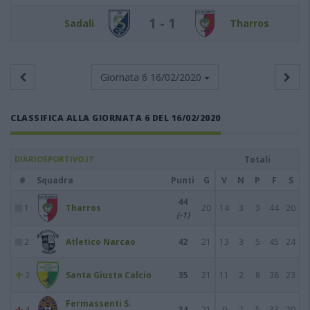
1 - 1
Sadali
Tharros
Giornata 6
16/02/2020
CLASSIFICA ALLA GIORNATA 6 DEL 16/02/2020
DIARIOSPORTIVO.IT
Totali
#
Squadra
Punti
G
V
N
P
F
S
44
1
Tharros
20
14
3
3
44
20
(-1)
2
Atletico Narcao
42
21
13
3
5
45
24
3
Santa Giusta Calcio
35
21
11
2
8
38
23
Fermassenti S.
4
34
21
9
7
5
33
29