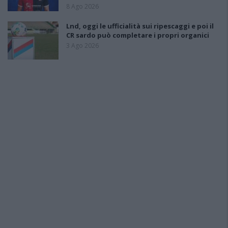
8 Ago 2026
Lnd, oggi le ufficialità sui ripescaggi e poi il
CR sardo può completare i propri organici
3 Ago 2026