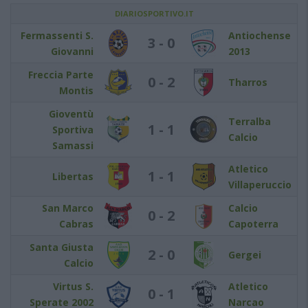
DIARIOSPORTIVO.IT
Fermassenti S.
Antiochense
3 - 0
Giovanni
2013
Freccia Parte
0 - 2
Tharros
Montis
Gioventù
Terralba
1 - 1
Sportiva
Calcio
Samassi
Atletico
1 - 1
Libertas
Villaperuccio
San Marco
Calcio
0 - 2
Cabras
Capoterra
Santa Giusta
2 - 0
Gergei
Calcio
Virtus S.
Atletico
0 - 1
Sperate 2002
Narcao