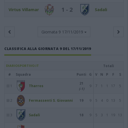
1 - 2
Virtus Villamar
Sadali
Giornata 9
17/11/2019
CLASSIFICA ALLA GIORNATA 9 DEL 17/11/2019
DIARIOSPORTIVO.IT
Totali
#
Squadra
Punti
G
V
N
P
F
S
21
1
Tharros
9
7
1
1
17
5
(-1)
2
Fermassenti S. Giovanni
19
9
5
4
0
13
5
3
Sadali
18
9
5
3
1
19
13