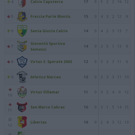
4
Calcio Capoterra
17
9
5
2
2
16
12
5
Freccia Parte Montis
15
9
4
3
2
12
9
6
Santa Giusta Calcio
14
9
4
2
3
13
7
Gioventù Sportiva
7
14
9
3
5
1
13
9
Samassi
8
Virtus S. Sperate 2002
12
9
3
3
3
11
9
9
Atletico Narcao
12
9
3
3
3
11
10
Virtus Villamar
11
9
3
2
4
9
12
10
San Marco Cabras
10
9
3
1
5
14
15
11
Libertas
10
9
2
4
3
12
13
12