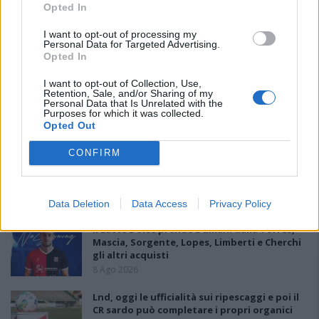
Opted In
I want to opt-out of processing my
Personal Data for Targeted Advertising.
PIÙ LETTI OGGI
Opted In
I want to opt-out of Collection, Use,
Retention, Sale, and/or Sharing of my
Il Monte Alma rinforza l'attacco con Palmas
Personal Data that Is Unrelated with the
e Bonivardi, nel Macomer l'estro di Di Angelo
Purposes for which it was collected.
9 Ago 2026
Opted Out
CONFIRM
La COS approda a Barisardo tra conferme,
nuovi volti e mister Loi a fare da filo
conduttore
9 Ago 2026
Data Deletion
Data Access
Privacy Policy
Il Latte Dolce prende Dumani dalla Torres,
Mascia, Sorgente, Lopes, Limberti e Cherchi
gli altri acquisti
8 Ago 2026
Lnd, oggi le ufficialità sui ripescaggi e poi il
CR sardo può completare i propri organici