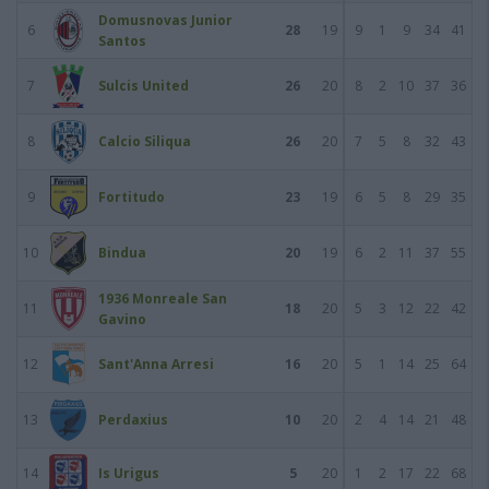
Domusnovas Junior
6
28
19
9
1
9
34
41
Santos
7
Sulcis United
26
20
8
2
10
37
36
8
Calcio Siliqua
26
20
7
5
8
32
43
9
Fortitudo
23
19
6
5
8
29
35
10
Bindua
20
19
6
2
11
37
55
1936 Monreale San
11
18
20
5
3
12
22
42
Gavino
12
Sant'Anna Arresi
16
20
5
1
14
25
64
13
Perdaxius
10
20
2
4
14
21
48
14
Is Urigus
5
20
1
2
17
22
68