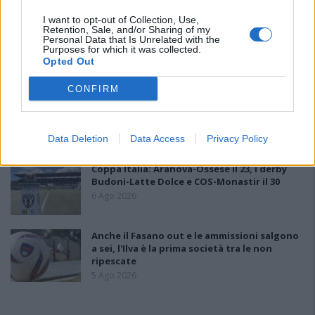
I want to opt-out of Collection, Use,
Retention, Sale, and/or Sharing of my
L'Ossese si prepara all'esordio in D: Forzati,
Personal Data that Is Unrelated with the
Cabrera, Tesio, Limongelli, Bolzicco e tanti
Purposes for which it was collected.
giovani tra i…
Opted Out
7 Ago 2026
CONFIRM
Le 5 sarde ancora nel girone G con 8 squadre
laziali, 4 campane e la novità dei molisani del
Venafro
Data Deletion
Data Access
Privacy Policy
6 Ago 2026
Coppa Italia: Aranova-Ossese il 23, i derby
Budoni-Latte Dolce e COS-Monastir il 30
6 Ago 2026
Anche il Fasano out e le ammissioni salgono
a sei, l'Ilva è la prima società tra le non
ripescate
5 Ago 2026