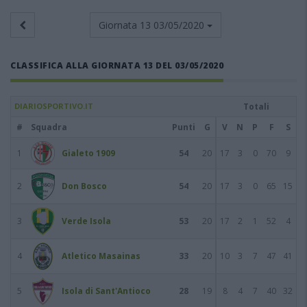
Giornata 13
03/05/2020
CLASSIFICA ALLA GIORNATA 13 DEL 03/05/2020
DIARIOSPORTIVO.IT
Totali
#
Squadra
Punti
G
V
N
P
F
S
1
Gialeto 1909
54
20
17
3
0
70
9
2
Don Bosco
54
20
17
3
0
65
15
3
Verde Isola
53
20
17
2
1
52
4
4
Atletico Masainas
33
20
10
3
7
47
41
5
Isola di Sant'Antioco
28
19
8
4
7
40
32