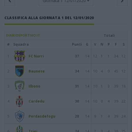
Giornata 1
12/01/2020
CLASSIFICA ALLA GIORNATA 1 DEL 12/01/2020
DIARIOSPORTIVO.IT
Totali
#
Squadra
Punti
G
V
N
P
F
S
1
FC Nurri
37
14
12
1
1
34
12
2
Baunese
34
14
10
4
0
45
12
3
Ilbono
31
14
10
1
3
39
18
4
Cardedu
30
14
10
0
4
39
22
5
Perdasdefogu
28
14
9
1
4
39
24
6
Triei
24
14
7
3
4
38
25