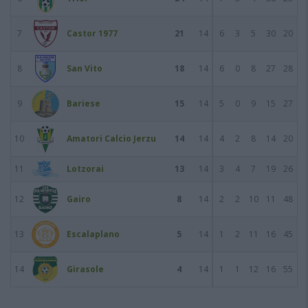
7
Castor 1977
21
14
6
3
5
30
20
8
San Vito
18
14
6
0
8
27
28
9
Bariese
15
14
5
0
9
15
27
10
Amatori Calcio Jerzu
14
14
4
2
8
14
20
11
Lotzorai
13
14
3
4
7
19
26
12
Gairo
8
14
2
2
10
11
48
13
Escalaplano
5
14
1
2
11
16
45
14
Girasole
4
14
1
1
12
16
55