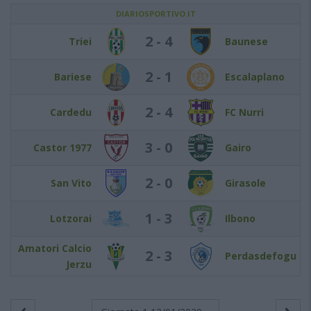
DIARIOSPORTIVO.IT
2 - 4
Triei
Baunese
2 - 1
Bariese
Escalaplano
2 - 4
Cardedu
FC Nurri
3 - 0
Castor 1977
Gairo
2 - 0
San Vito
Girasole
1 - 3
Lotzorai
Ilbono
Amatori Calcio
2 - 3
Perdasdefogu
Jerzu