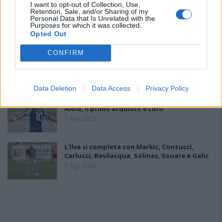
I want to opt-out of Collection, Use,
Il Latte Dolce prende Dumani dalla Torres,
Retention, Sale, and/or Sharing of my
Mascia, Sorgente, Lopes, Limberti e Cherchi
Personal Data that Is Unrelated with the
gli altri acquisti
Purposes for which it was collected.
8 Ago 2026
Opted Out
DPCM 3 dicembre, per il calcio dilettantistico
CONFIRM
stop prolungato fino al 15 gennaio 2021
3 Dic 2020
Data Deletion
Data Access
Privacy Policy
Il Monastir riparte dai pilastri Masia, Pinna e
Aloia, il primo acquisto è Loru
7 Ago 2026
L'Ilva si completa con Markic, Contucci,
Carlucci, Bevilacqua, Solinas, Souare e Galic
7 Ago 2026