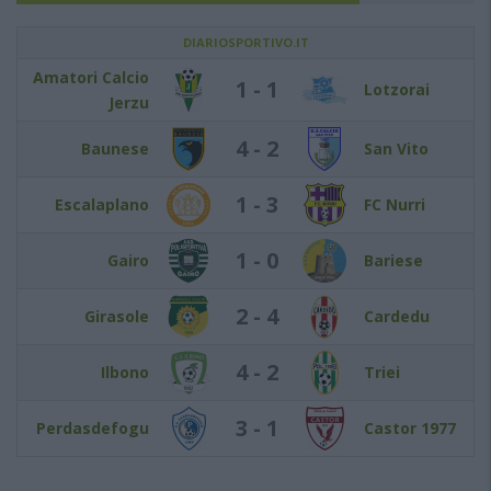
DIARIOSPORTIVO.IT
Amatori Calcio
1 - 1
Lotzorai
Jerzu
4 - 2
Baunese
San Vito
1 - 3
Escalaplano
FC Nurri
1 - 0
Gairo
Bariese
2 - 4
Girasole
Cardedu
4 - 2
Ilbono
Triei
3 - 1
Perdasdefogu
Castor 1977