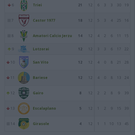
6
Triei
21
12
6
3
3
30
19
7
Castor 1977
18
12
5
3
4
25
16
8
Amatori Calcio Jerzu
14
12
4
2
6
11
15
9
Lotzorai
12
12
3
3
6
17
22
10
San Vito
12
12
4
0
8
21
28
11
Bariese
12
12
4
0
8
13
24
12
Gairo
8
12
2
2
8
9
39
13
Escalaplano
5
12
1
2
9
15
39
14
Girasole
4
12
1
1
10
13
45