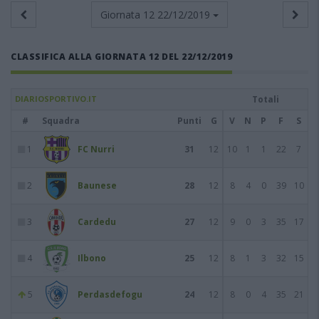
Giornata 12
22/12/2019
CLASSIFICA ALLA GIORNATA 12 DEL 22/12/2019
DIARIOSPORTIVO.IT
Totali
#
Squadra
Punti
G
V
N
P
F
S
1
FC Nurri
31
12
10
1
1
22
7
2
Baunese
28
12
8
4
0
39
10
3
Cardedu
27
12
9
0
3
35
17
4
Ilbono
25
12
8
1
3
32
15
5
Perdasdefogu
24
12
8
0
4
35
21