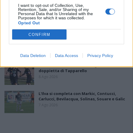
I want to opt-out of Collection, Use,
La COS approda a Barisardo tra conferme,
Retention, Sale, and/or Sharing of my
Personal Data that Is Unrelated with the
nuovi volti e mister Loi a fare da filo
Purposes for which it was collected.
conduttore
Opted Out
9 Ago 2026
CONFIRM
Il Monte Alma rinforza l'attacco con Palmas
e Bonivardi, nel Macomer l'estro di Di Angelo
9 Ago 2026
Data Deletion
Data Access
Privacy Policy
Amichevole Ossese: 3-1 al Cagliari Primavera,
doppietta di Tapparello
8 Ago 2026
L'Ilva si completa con Markic, Contucci,
Carlucci, Bevilacqua, Solinas, Souare e Galic
7 Ago 2026