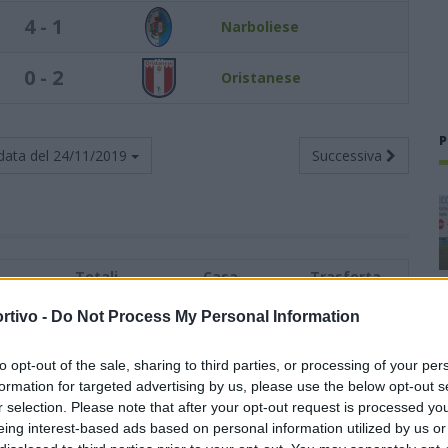
4 - 1
Narboliese
0 - 2
Oristanese
P
data del
24/11/2019
Successiva
Totali
Casa
Trasferta
i
G
V
N
P
F
S
V
N
P
F
S
V
N
P
F
S
rtivo -
Do Not Process My Personal Information
8
7
0
1
18
3
4
0
0
11
1
3
0
1
7
2
to opt-out of the sale, sharing to third parties, or processing of your per
formation for targeted advertising by us, please use the below opt-out s
8
6
2
0
16
9
3
1
0
5
2
3
1
0
11
7
r selection. Please note that after your opt-out request is processed y
eing interest-based ads based on personal information utilized by us or