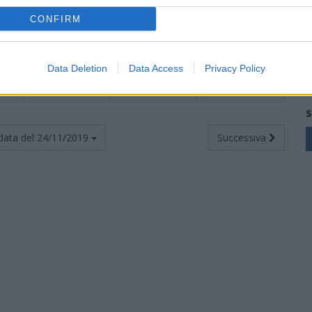
8
1
2
5
7
13
1
2
2
4
4
0
0
3
3
9
CONFIRM
8
0
1
7
3
27
0
0
3
2
11
0
1
4
1
16
Data Deletion
Data Access
Privacy Policy
8
0
0
8
3
29
0
0
4
3
17
0
0
4
0
12
S
data del
24/11/2019
Successiva