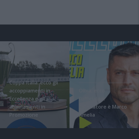
Coppa Italia: ecco gli
accoppiamenti in
Olbia, ecco
Eccellenza e gli
l'ufficialità:
abbinamenti in
l'allenatore è Marco
Promozione
Amelia