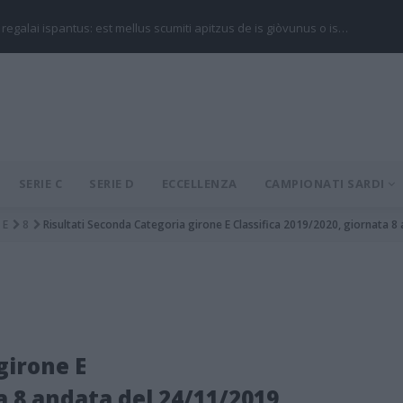
 regalai ispantus: est mellus scumiti apitzus de is giòvunus o is…
SERIE C
SERIE D
ECCELLENZA
CAMPIONATI SARDI
E
8
Risultati Seconda Categoria girone E Classifica 2019/2020, giornata 8
girone E
a 8 andata del 24/11/2019