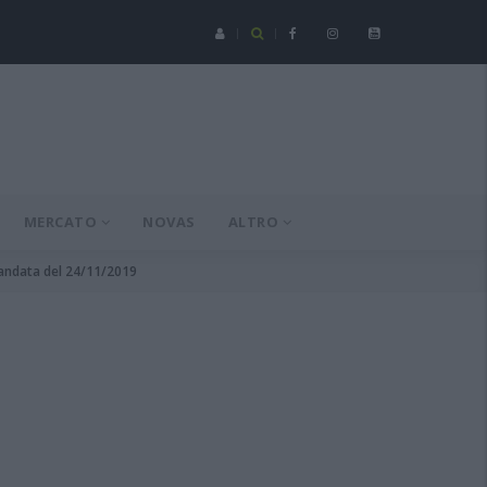
Serie C - Coppa Italia: Spezia-Torres posticipata a domenica 16 a
MERCATO
NOVAS
ALTRO
 andata del 24/11/2019