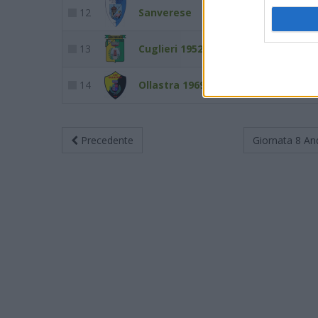
12
Sanverese
5
13
Cuglieri 1952
1
14
Ollastra 1969
0
Precedente
Giornata 8
An