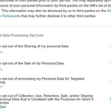
disclosed to third parties prior to your opt-out. You may separately opt-
8
5
3
0
18
4
3
1
0
12
1
2
2
0
6
3
losure of your personal information by third parties on the IAB’s list of
. This information may also be disclosed by us to third parties on the
IA
8
6
0
2
21
12
3
0
1
11
7
3
0
1
10
5
Participants
that may further disclose it to other third parties.
8
6
0
2
16
7
3
0
1
9
4
3
0
1
7
3
l Data Processing Opt Outs
8
5
1
2
20
10
3
0
1
10
4
2
1
1
10
6
o opt-out of the Sharing of my personal data.
8
4
1
3
13
12
2
0
1
5
4
2
1
2
8
8
In
o opt-out of the Sale of my Personal Data.
8
3
1
4
15
13
2
1
1
12
4
1
0
3
3
9
In
8
2
2
4
8
12
2
1
2
7
7
0
1
2
1
5
to opt-out of processing my Personal Data for Targeted
ing.
In
8
1
3
4
8
12
0
2
3
4
8
1
1
1
4
4
o opt-out of Collection, Use, Retention, Sale, and/or Sharing
ersonal Data that Is Unrelated with the Purposes for which it
8
1
2
5
12
15
0
1
2
2
7
1
1
3
10
8
lected.
Out