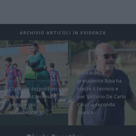
ARCHIVIO ARTICOLI IN EVIDENZA
Barisardo, il
presidente Ibba ha
L'Iglesias coi portieri
scelto il tecnico e
Idrissi e Atzeni ma è
per Vittorio De Carlo
sempre più
c'è una seconda
sudamericana
chance