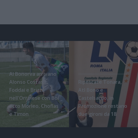
Al Bonorva arrivano
Alonso Costas,
Ripescate Tonara,
Foddai e Brizzi,
Atl Bono e
nell'Orrolese con Boi
Castelsardo, in
ecco Morleo, Choflas
Promozione restano
e Timon
due gironi da 18