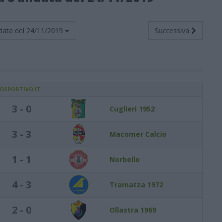
data del
24/11/2019
Successiva
IOSPORTIVO.IT
3 - 0
Cuglieri 1952
3 - 3
Macomer Calcio
1 - 1
Norbello
4 - 3
Tramatza 1972
2 - 0
Ollastra 1969