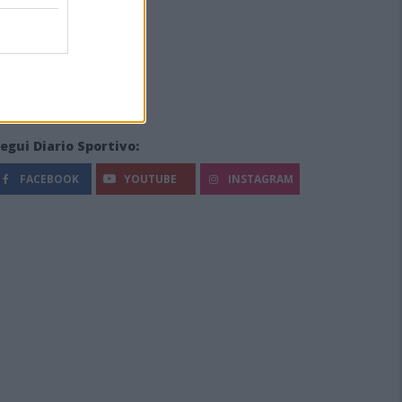
egui Diario Sportivo:
FACEBOOK
YOUTUBE
INSTAGRAM