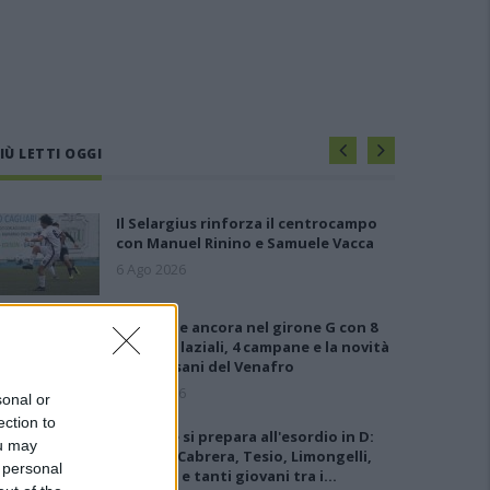
IÙ LETTI OGGI
Il Selargius rinforza il centrocampo
con Manuel Rinino e Samuele Vacca
6 Ago 2026
Le 5 sarde ancora nel girone G con 8
squadre laziali, 4 campane e la novità
dei molisani del Venafro
6 Ago 2026
sonal or
ection to
L'Ossese si prepara all'esordio in D:
ou may
Forzati, Cabrera, Tesio, Limongelli,
 personal
Bolzicco e tanti giovani tra i…