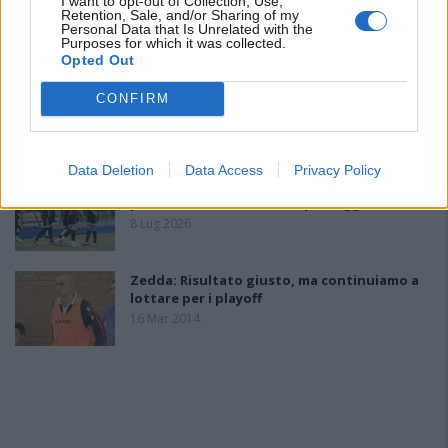
I want to opt-out of Collection, Use,
Mascia, Sorgente, Lopes, Limberti e Cherchi
Retention, Sale, and/or Sharing of my
Personal Data that Is Unrelated with the
gli altri acquisti
Purposes for which it was collected.
8 Ago 2026
Opted Out
Latte Dolce, che rivoluzione: addio a 23
CONFIRM
giocatori della scorsa stagione
9 Ago 2024
Data Deletion
Data Access
Privacy Policy
L'Ilvamaddalena è tra i 13 club che hanno
presentato domanda di ripescaggio
8 Lug 2026
Zedda: Risultato giusto, ma continuiamo a
lottare per i playoff
16 Mar 2014