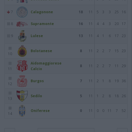
7
Calagonone
18
11
5
3
3
25
16
8
Supramonte
16
11
4
4
3
20
17
9
Lulese
13
11
4
1
6
17
23
Bolotanese
8
11
2
2
7
15
23
10
Aidomaggiorese
8
11
2
2
7
11
29
11
Calcio
Burgos
7
11
2
1
8
19
36
12
Sedilo
5
11
1
2
8
18
26
13
Oniferese
0
11
0
0
11
7
52
14