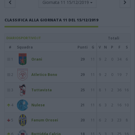
Giornata 11
15/12/2019
CLASSIFICA ALLA GIORNATA 11 DEL 15/12/2019
DIARIOSPORTIVO.IT
Totali
#
Squadra
Punti
G
V
N
P
F
S
1
Orani
29
11
9
2
0
34
6
2
Atletico Bono
29
11
9
2
0
19
7
3
Tuttavista
25
11
8
1
2
36
16
4
Nulese
21
11
6
3
2
16
10
5
Fanum Orosei
20
11
6
2
3
23
8
6
Bottidda Calcio
18
11
5
3
3
25
16