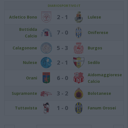
DIARIOSPORTIVO.IT
2 - 1
Atletico Bono
Lulese
Bottidda
7 - 0
Oniferese
Calcio
5 - 3
Calagonone
Burgos
2 - 1
Nulese
Sedilo
Aidomaggiorese
6 - 0
Orani
Calcio
3 - 2
Supramonte
Bolotanese
1 - 0
Tuttavista
Fanum Orosei