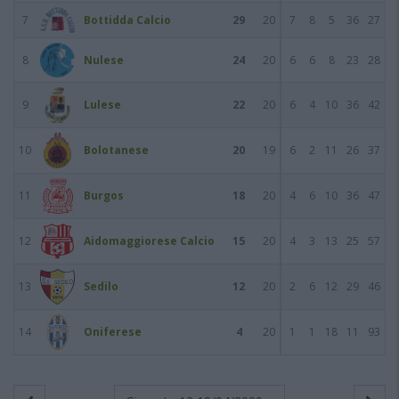
7
Bottidda Calcio
29
20
7
8
5
36
27
8
Nulese
24
20
6
6
8
23
28
9
Lulese
22
20
6
4
10
36
42
10
Bolotanese
20
19
6
2
11
26
37
11
Burgos
18
20
4
6
10
36
47
12
Aidomaggiorese Calcio
15
20
4
3
13
25
57
13
Sedilo
12
20
2
6
12
29
46
14
Oniferese
4
20
1
1
18
11
93