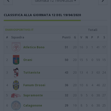
Giornata 12
19/04/2020
CLASSIFICA ALLA GIORNATA 12 DEL 19/04/2020
DIARIOSPORTIVO.IT
Totali
#
Squadra
Punti
G
V
N
P
F
S
1
Atletico Bono
51
20
16
3
1
41
17
2
Orani
50
20
15
5
0
59
15
3
Tuttavista
43
20
13
4
3
63
24
4
Fanum Orosei
36
20
10
6
4
46
22
5
Supramonte
32
20
9
5
6
38
27
6
Calagonone
29
19
8
5
6
38
25