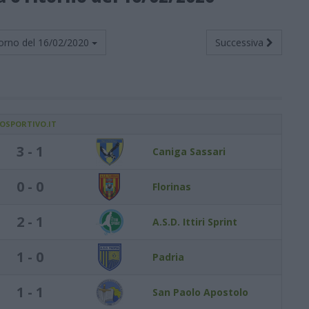
orno del
16/02/2020
Successiva
IOSPORTIVO.IT
3 - 1
Caniga Sassari
0 - 0
Florinas
2 - 1
A.S.D. Ittiri Sprint
1 - 0
Padria
1 - 1
San Paolo Apostolo