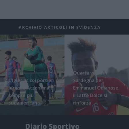
ARCHIVIO ARTICOLI IN EVIDENZA
Quarta volta in
L'Iglesias coi portieri
Sardegna per
Idrissi e Atzeni ma è
Emmanuel Odianose,
sempre più
il Latte Dolce si
sudamericana
rinforza
Diario Sportivo