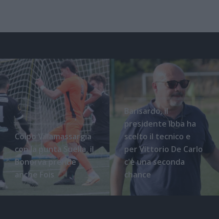
Barisardo, il
presidente Ibba ha
Colpo Villamassargia
scelto il tecnico e
con la punta Suella, il
per Vittorio De Carlo
Bonorva prende
c'è una seconda
anche Fois
chance