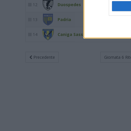
12
Duospedes
15
19
13
Padria
13
19
14
Caniga Sassari
5
19
Precedente
Giornata 6
Rit