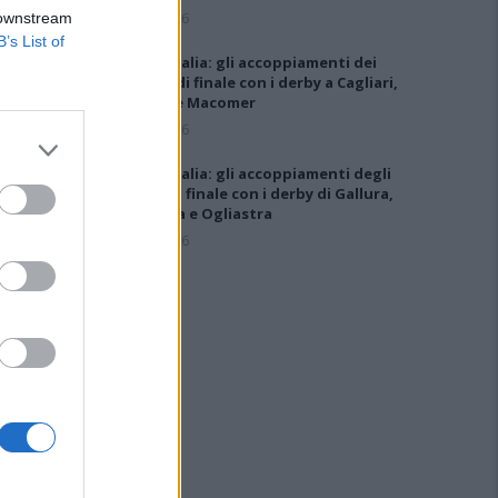
6 Ago 2026
 downstream
B’s List of
Coppa Italia: gli accoppiamenti dei
16esimi di finale con i derby a Cagliari,
Sassari e Macomer
5 Ago 2026
Coppa Italia: gli accoppiamenti degli
ottavi di finale con i derby di Gallura,
Barbagia e Ogliastra
5 Ago 2026