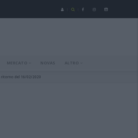
Serie C - Coppa Italia: Spezia-Torres posticipata a domenica 16 a
MERCATO
NOVAS
ALTRO
6 ritorno del 16/02/2020