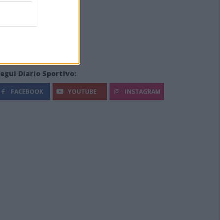
egui Diario Sportivo:
FACEBOOK
YOUTUBE
INSTAGRAM