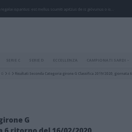
 regalai ispantus: est mellus scumiti apitzus de is giòvunus o is…
SERIE C
SERIE D
ECCELLENZA
CAMPIONATI SARDI
G
6
Risultati Seconda Categoria girone G Classifica 2019/2020, giornata 
girone G
a 6 ritorno del 16/02/2020