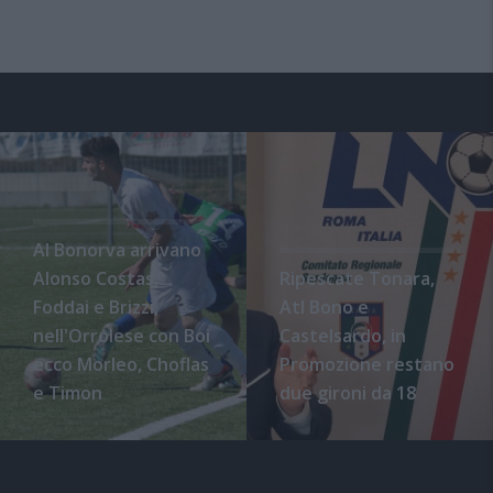
Al Bonorva arrivano
Alonso Costas,
Ripescate Tonara,
Foddai e Brizzi,
Atl Bono e
nell'Orrolese con Boi
Castelsardo, in
ecco Morleo, Choflas
Promozione restano
e Timon
due gironi da 18