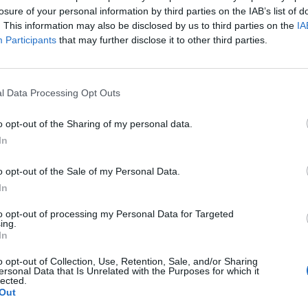
12
4
3
37
21
7
2
0
20
7
5
2
3
17
14
losure of your personal information by third parties on the IAB’s list of
. This information may also be disclosed by us to third parties on the
IA
10
7
2
53
34
4
5
1
27
18
6
2
1
26
16
Participants
that may further disclose it to other third parties.
11
4
4
40
21
6
1
2
23
9
5
3
2
17
12
l Data Processing Opt Outs
10
6
3
37
25
7
3
0
22
7
3
3
3
15
18
o opt-out of the Sharing of my personal data.
In
7
3
9
36
39
4
2
4
24
21
3
1
5
12
18
o opt-out of the Sale of my Personal Data.
6
4
9
25
24
3
2
4
11
11
3
2
5
14
13
In
5
3
11
28
40
4
1
5
18
21
1
2
6
10
19
to opt-out of processing my Personal Data for Targeted
ing.
In
5
2
12
26
40
4
1
5
17
17
1
1
7
9
23
o opt-out of Collection, Use, Retention, Sale, and/or Sharing
ersonal Data that Is Unrelated with the Purposes for which it
lected.
5
2
12
23
43
4
1
4
12
18
1
1
8
11
25
Out