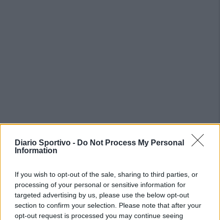
PIÙ LETTI OGGI
Diario Sportivo -
Do Not Process My Personal
Information
Il Buddusò in mani sicure con Mario Fadda, il
Monte Alma riparte da Ivano Falchi
If you wish to opt-out of the sale, sharing to third parties, or
5 Ago 2026
processing of your personal or sensitive information for
targeted advertising by us, please use the below opt-out
section to confirm your selection. Please note that after your
Anche il Fasano out e le ammissioni salgono
opt-out request is processed you may continue seeing