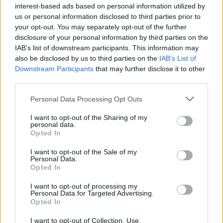
a sei, l'Ilva è la prima società tra le non
interest-based ads based on personal information utilized by
ripescate
us or personal information disclosed to third parties prior to
5 Ago 2026
your opt-out. You may separately opt-out of the further
disclosure of your personal information by third parties on the
Coppa Italia: gli accoppiamenti degli ottavi
di finale con i derby di Gallura, Barbagia e
IAB’s list of downstream participants. This information may
Ogliastra
also be disclosed by us to third parties on the
IAB’s List of
5 Ago 2026
Downstream Participants
that may further disclose it to other
third parties.
Coppa Italia: gli accoppiamenti dei 16esimi di
finale con i derby a Cagliari, Sassari e
Personal Data Processing Opt Outs
Macomer
5 Ago 2026
I want to opt-out of the Sharing of my
personal data.
Opted In
Il CR sardo esclude anche l'Olbia: l'Usinese è
in Eccellenza, il Fonni sale in Promozione
I want to opt-out of the Sale of my
5 Ago 2026
Personal Data.
Opted In
I want to opt-out of processing my
Personal Data for Targeted Advertising.
Opted In
I want to opt-out of Collection, Use,