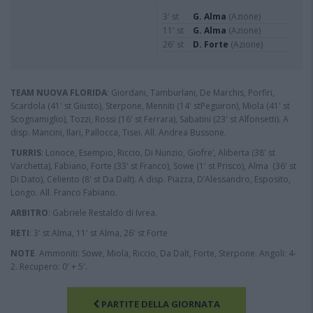
3' st
G. Alma
(Azione)
11' st
G. Alma
(Azione)
26' st
D. Forte
(Azione)
TEAM NUOVA FLORIDA
: Giordani, Tamburlani, De Marchis, Porfiri,
Scardola (41' st Giusto), Sterpone, Menniti (14' stPeguiron), Miola (41' st
Scognamiglio), Tozzi, Rossi (16' st Ferrara), Sabatini (23' st Alfonsetti). A
disp. Mancini, Ilari, Pallocca, Tisei. All. Andrea Bussone.
TURRIS
: Lonoce, Esempio, Riccio, Di Nunzio, Giofre’, Aliberta (38' st
Varchetta), Fabiano, Forte (33' st Franco), Sowe (1' st Prisco), Alma (36' st
Di Dato), Celiento (8' st Da Dalt). A disp. Piazza, D’Alessandro, Esposito,
Longo. All. Franco Fabiano.
ARBITRO
: Gabriele Restaldo di Ivrea.
RETI
: 3' st Alma, 11' st Alma, 26' st Forte
NOTE
. Ammoniti: Sowe, Miola, Riccio, Da Dalt, Forte, Sterpone. Angoli: 4-
2. Recupero: 0′ + 5′.
PARTITE DELLA GIORNATA