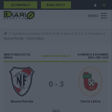
Salta
ULTIMORA
RISULTATI
al
contenuto
MENU
principale
Classifiche e risultati
2019 2020
Serie D
G
15
Andata
Breadcrumb
Nuova Florida - Turris Calcio
MARCO MAZZUCCHI,
DOMENICA 8 DICEMBRE
DIARIOSPORTIVO.IT
ARDEA
2019, ORE 14:30
0 - 3
Nuova Florida
Turris Calcio
Reti