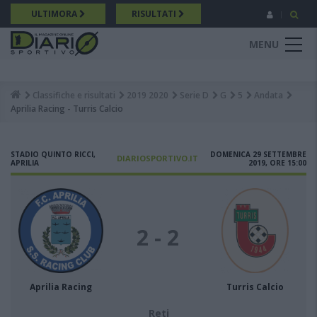
Salta
ULTIMORA
RISULTATI
al
contenuto
MENU
principale
Classifiche e risultati
2019 2020
Serie D
G
5
Andata
Breadcrumb
Aprilia Racing - Turris Calcio
STADIO QUINTO RICCI,
DOMENICA 29 SETTEMBRE
DIARIOSPORTIVO.IT
APRILIA
2019, ORE 15:00
2 - 2
Aprilia Racing
Turris Calcio
Reti