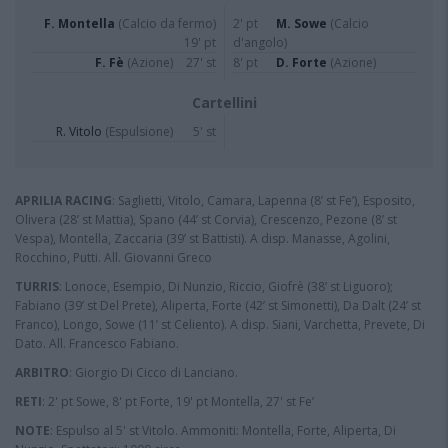
F. Montella
(Calcio da fermo)
2' pt
M. Sowe
(Calcio
19' pt
d'angolo)
F. Fè
(Azione)
27' st
8' pt
D. Forte
(Azione)
Cartellini
R. Vitolo
(Espulsione)
5' st
APRILIA RACING
: Saglietti, Vitolo, Camara, Lapenna (8’ st Fe’), Esposito,
Olivera (28’ st Mattia), Spano (44’ st Corvia), Crescenzo, Pezone (8’ st
Vespa), Montella, Zaccaria (39’ st Battisti). A disp. Manasse, Agolini,
Rocchino, Putti. All. Giovanni Greco
TURRIS
: Lonoce, Esempio, Di Nunzio, Riccio, Giofrè (38’ st Liguoro);
Fabiano (39’ st Del Prete), Aliperta, Forte (42’ st Simonetti), Da Dalt (24’ st
Franco), Longo, Sowe (11’ st Celiento). A disp. Siani, Varchetta, Prevete, Di
Dato. All. Francesco Fabiano.
ARBITRO
: Giorgio Di Cicco di Lanciano.
RETI
: 2' pt Sowe, 8' pt Forte, 19' pt Montella, 27' st Fe’
NOTE
: Espulso al 5' st Vitolo. Ammoniti: Montella, Forte, Aliperta, Di