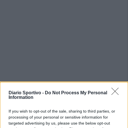
Diario Sportivo -
Do Not Process My Personal
PIÙ LETTI OGGI
Information
If you wish to opt-out of the sale, sharing to third parties, or
L'Ilva si completa con Markic, Contucci,
processing of your personal or sensitive information for
Carlucci, Bevilacqua, Solinas, Souare e Galic
targeted advertising by us, please use the below opt-out
7 Ago 2026