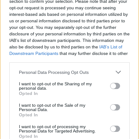
section to confirm your selection. Please note that after your
opt-out request is processed you may continue seeing
interest-based ads based on personal information utilized by
Gran colpo dell'Ossese, per la difesa c'è l'ex
us or personal information disclosed to third parties prior to
Torres Riccardo Idda
your opt-out. You may separately opt-out of the further
7 Ago 2026
disclosure of your personal information by third parties on the
IAB’s list of downstream participants. This information may
L'Ossese si prepara all'esordio in D: Forzati,
also be disclosed by us to third parties on the
IAB’s List of
Cabrera, Tesio, Limongelli, Bolzicco e tanti
Downstream Participants
that may further disclose it to other
giovani tra i…
third parties.
7 Ago 2026
Personal Data Processing Opt Outs
Il Monastir riparte dai pilastri Masia, Pinna e
Aloia, il primo acquisto è Loru
I want to opt-out of the Sharing of my
7 Ago 2026
personal data.
Opted In
Latte Dolce, Fresu sul girone: «Se la
I want to opt-out of the Sale of my
Personal Data.
giocheranno Torres e Albalonga, noi non
Opted In
siamo in prima fascia come in passato»
8 Set 2021
I want to opt-out of processing my
Personal Data for Targeted Advertising.
Opted In