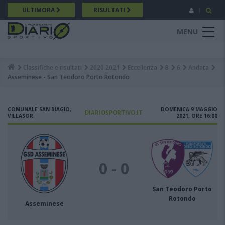
Salta
ULTIMORA
RISULTATI
al
contenuto
MENU
principale
Classifiche e risultati
2020 2021
Eccellenza
B
6
Andata
Breadcrumb
Asseminese - San Teodoro Porto Rotondo
COMUNALE SAN BIAGIO,
DOMENICA 9 MAGGIO
DIARIOSPORTIVO.IT
VILLASOR
2021, ORE 16:00
0 - 0
San Teodoro Porto
Rotondo
Asseminese