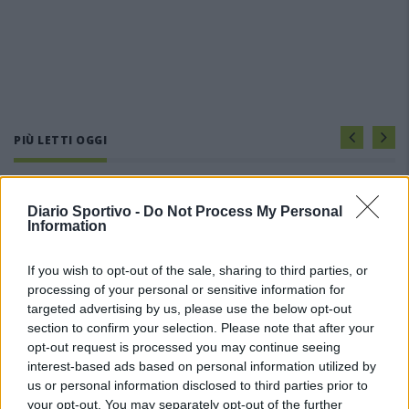
PIÙ LETTI OGGI
L'Ilva si completa con Markic, Contucci,
Diario Sportivo -
Do Not Process My Personal
Carlucci, Bevilacqua, Solinas, Souare e Galic
Information
7 Ago 2026
If you wish to opt-out of the sale, sharing to third parties, or
Il Monastir riparte dai pilastri Masia, Pinna e
processing of your personal or sensitive information for
Aloia, il primo acquisto è Loru
targeted advertising by us, please use the below opt-out
7 Ago 2026
section to confirm your selection. Please note that after your
opt-out request is processed you may continue seeing
interest-based ads based on personal information utilized by
Gran colpo dell'Ossese, per la difesa c'è l'ex
us or personal information disclosed to third parties prior to
Torres Riccardo Idda
your opt-out. You may separately opt-out of the further
7 Ago 2026