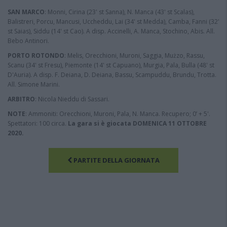
SAN MARCO
: Monni, Cirina (23' st Sanna), N. Manca (43' st Scalas),
Balistreri, Porcu, Mancusi, Uccheddu, Lai (34' st Medda), Camba, Fanni (32'
st Saias), Siddu (14' st Cao). A disp. Accinelli, A. Manca, Stochino, Abis. All.
Bebo Antinori.
PORTO ROTONDO
: Melis, Orecchioni, Muroni, Saggia, Mużzo, Rassu,
Scanu (34' st Fresu), Piemonte (14' st Capuano), Murgia, Pala, Bulla (48' st
D'Auria). A disp. F. Deiana, D. Deiana, Bassu, Scampuddu, Brundu, Trotta.
All. Simone Marini.
ARBITRO
: Nicola Nieddu di Sassari.
NOTE
: Ammoniti: Orecchioni, Muroni, Pala, N. Manca. Recupero; 0’ + 5'.
Spettatori: 100 circa.
La gara si è giocata DOMENICA 11 OTTOBRE
2020.
PARTITE DELLA GIORNATA