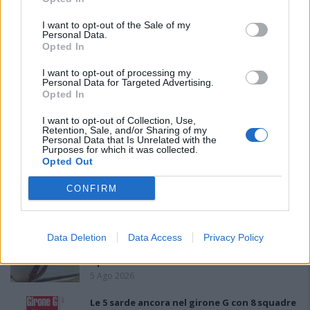
I want to opt-out of the Sale of my
Personal Data.
Opted In
I want to opt-out of processing my
Personal Data for Targeted Advertising.
Opted In
I want to opt-out of Collection, Use,
PIÙ LETTI OGGI
Retention, Sale, and/or Sharing of my
Personal Data that Is Unrelated with the
Purposes for which it was collected.
Opted Out
Il Buddusò in mani sicure con Mario Fadda, il
Monte Alma riparte da Ivano Falchi
CONFIRM
5 Ago 2026
Anche il Fasano out e le ammissioni salgono
Data Deletion
Data Access
Privacy Policy
a sei, l'Ilva è la prima società tra le non
ripescate
5 Ago 2026
Le 5 sarde ancora nel girone G con 8 squadre