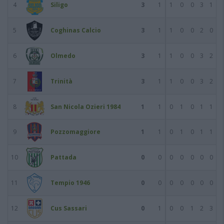
4
Siligo
3
1
1
0
0
3
1
5
Coghinas Calcio
3
1
1
0
0
2
0
6
Olmedo
3
1
1
0
0
3
2
7
Trinità
3
1
1
0
0
3
2
8
San Nicola Ozieri 1984
1
1
0
1
0
1
1
9
Pozzomaggiore
1
1
0
1
0
1
1
10
Pattada
0
0
0
0
0
0
0
11
Tempio 1946
0
0
0
0
0
0
0
12
Cus Sassari
0
1
0
0
1
2
3