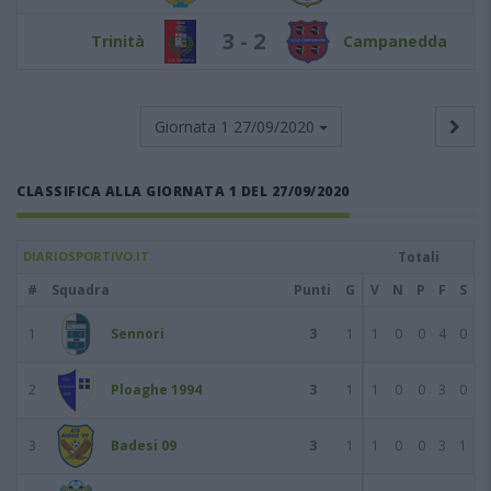
3 - 2
Trinità
Campanedda
Giornata 1
27/09/2020
CLASSIFICA ALLA GIORNATA 1 DEL 27/09/2020
DIARIOSPORTIVO.IT
Totali
#
Squadra
Punti
G
V
N
P
F
S
1
Sennori
3
1
1
0
0
4
0
2
Ploaghe 1994
3
1
1
0
0
3
0
3
Badesi 09
3
1
1
0
0
3
1