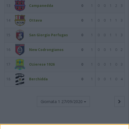
13
Campanedda
0
1
0
0
1
2
3
14
Ottava
0
1
0
0
1
1
3
15
San Giorgio Perfugas
0
1
0
0
1
1
3
16
New Codrongianos
0
1
0
0
1
0
2
17
Ozierese 1926
0
1
0
0
1
0
3
18
Berchidda
0
1
0
0
1
0
4
Giornata 1
27/09/2020