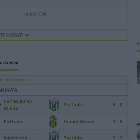
16-05-1986
 TESSERATI
P
025/2026
IOSPORTIVO.IT
ANDATA
Corrasijunior
Pattada
6 - 0
Oliena
Pattada
Fanum Orosei
1 - 5
Sanverese
Pattada
2 - 1