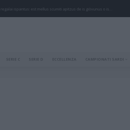
 regalai ispantus: est mellus scumiti apitzus de is giòvunus o is…
SERIE C
SERIE D
ECCELLENZA
CAMPIONATI SARDI