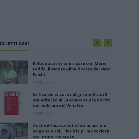
IÙ LETTI OGGI
Il Buddusò in mani sicure con Mario
Fadda, il Monte Alma riparte da Ivano
Falchi
5 Ago 2026
Le 5 sarde ancora nel girone G con 8
squadre laziali, 4 campane e la novità
dei molisani del Venafro
6 Ago 2026
Anche il Fasano out e le ammissioni
salgono a sei, l'Ilva è la prima società
tra le non ripescate