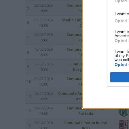
Opted 
22/02/2026
Comunale Bruno Fois
5
15:00
Pattada
I want t
01/03/2026
Stadio Cabras Via Tharros
Opted 
6
15:00
Cabras
I want 
08/03/2026
Comunale Bruno Fois
Advertis
7
15:00
Pattada
Opted 
15/03/2026
Comunale Bruno Fois
I want t
8
15:00
Pattada
of my P
was col
22/03/2026
Comunale Osolai
Opted 
9
15:00
Dorgali Osolai
29/03/2026
Comunale Bruno Fois
10
16:00
Pattada
12/04/2026
Comunale Anton Giulio Cabras
11
16:00
Abbasanta
19/04/2026
Comunale Bruno Fois
12
16:00
Pattada
26/04/2026
Comunale Peddu Burrai
13
16:00
Bitti