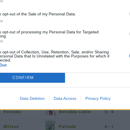
In
Pattada
Lulese
1 - 4
o opt-out of the Sale of my Personal Data.
In
San Marco Cabras
Pattada
2 - 0
to opt-out of processing my Personal Data for Targeted
ing.
Pattada
Siniscola Montalbo
0 - 1
In
o opt-out of Collection, Use, Retention, Sale, and/or Sharing
Pattada
Oschirese
0 - 3
ersonal Data that Is Unrelated with the Purposes for which it
lected.
Out
Dorgalese
Pattada
5 - 1
CONFIRM
Pattada
Supramonte
0 - 8
Abbasanta
Pattada
6 - 0
Data Deletion
Data Access
Privacy Policy
Pattada
Bottidda Calcio
0 - 6
Bittese
Pattada
6 - 1