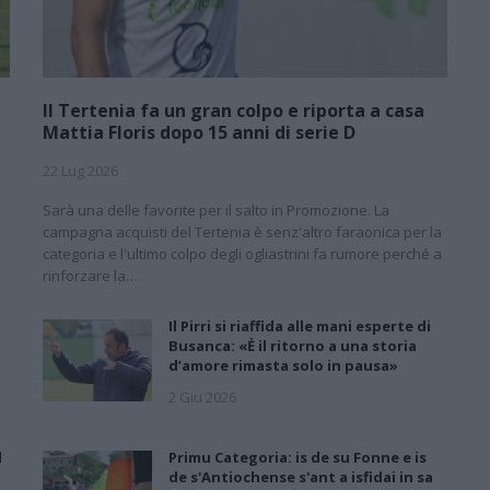
Il Tertenia fa un gran colpo e riporta a casa
Mattia Floris dopo 15 anni di serie D
22 Lug 2026
Sarà una delle favorite per il salto in Promozione. La
campagna acquisti del Tertenia è senz'altro faraonica per la
categoria e l'ultimo colpo degli ogliastrini fa rumore perché a
rinforzare la…
Il Pirri si riaffida alle mani esperte di
Busanca: «Ė il ritorno a una storia
d’amore rimasta solo in pausa»
2 Giu 2026
l
Primu Categoria: is de su Fonne e is
de s'Antiochense s'ant a isfidai in sa