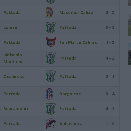
Pattada
Macomer Calcio
0 - 3
Lulese
Pattada
3 - 2
Pattada
San Marco Cabras
4 - 3
Siniscola
Pattada
4 - 2
Montalbo
Oschirese
Pattada
2 - 1
Pattada
Dorgalese
0 - 4
Supramonte
Pattada
4 - 3
Pattada
Abbasanta
1 - 0