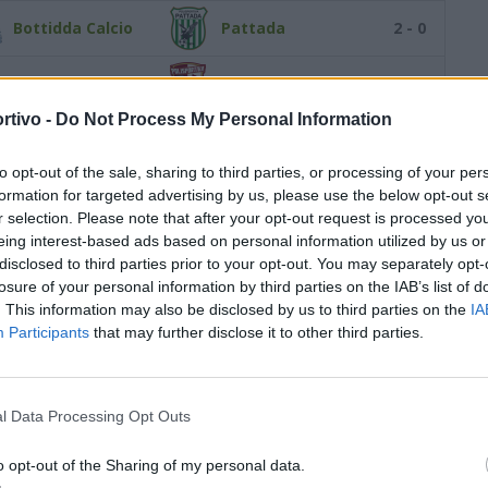
Bottidda Calcio
Pattada
2 - 0
Pattada
Bittese
2 - 7
rtivo -
Do Not Process My Personal Information
Silanus
Pattada
3 - 1
S
to opt-out of the sale, sharing to third parties, or processing of your per
Pattada
Fonni
3 - 2
formation for targeted advertising by us, please use the below opt-out s
r selection. Please note that after your opt-out request is processed y
RITORNO
eing interest-based ads based on personal information utilized by us or
disclosed to third parties prior to your opt-out. You may separately opt-
Corrasijunior
losure of your personal information by third parties on the IAB’s list of
Pattada
1 - 3
Oliena
. This information may also be disclosed by us to third parties on the
IA
Participants
that may further disclose it to other third parties.
Fanum Orosei
Pattada
3 - 3
Pattada
Sanverese
2 - 3
l Data Processing Opt Outs
Macomer Calcio
Pattada
7 - 0
o opt-out of the Sharing of my personal data.