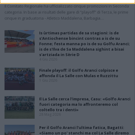
18 Giu 2026
Il Comitato Regionale ha ufficializzato cinque promozioni in Seconda
categoria. In base ai risultati delle gare di “playoff” di Terza, le prime
cinque in graduatoria - Atletico Maddalena, Barbagia…
Is ùrtimas partidas de sa stagioni: is de
s'Antiochense bincint contras a is de su
Fonne; festa manna po is de su Golfu Aranci;
is de s'Ilva de Sa Maddalena sighint a bisai
s'artziada in Sèrie D
4 Giu 2026
Finale playoff: il Golfo Aranci colpisce e
affonda il La Salle con Mulas e Ruzzittu
1 Giu 2026
Il La Salle cerca l'impresa, Casu: «Golfo Aranci
fuori categoria ma lo affronteremo col
coltello tra i denti»
28 Mag 2026
Per il Golfo Aranci l'ultima fatica, Bagatti:
«Siamo un po' stanchi ma col La Salle diremo