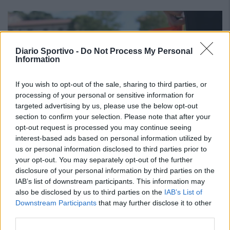
Diario Sportivo -
Do Not Process My Personal
Information
If you wish to opt-out of the sale, sharing to third parties, or
processing of your personal or sensitive information for
targeted advertising by us, please use the below opt-out
section to confirm your selection. Please note that after your
opt-out request is processed you may continue seeing
interest-based ads based on personal information utilized by
us or personal information disclosed to third parties prior to
your opt-out. You may separately opt-out of the further
disclosure of your personal information by third parties on the
Su mesi de agustu at a incumentzai cun un'antra
IAB’s list of downstream participants. This information may
undada de basca; in s'interis su mercau est sèmpiri
also be disclosed by us to third parties on the
IAB’s List of
obertu e is giogadoris sighint a si spassiai me is
Downstream Participants
that may further disclose it to other
torneus stadialis
third parties.
30 Lug 2026