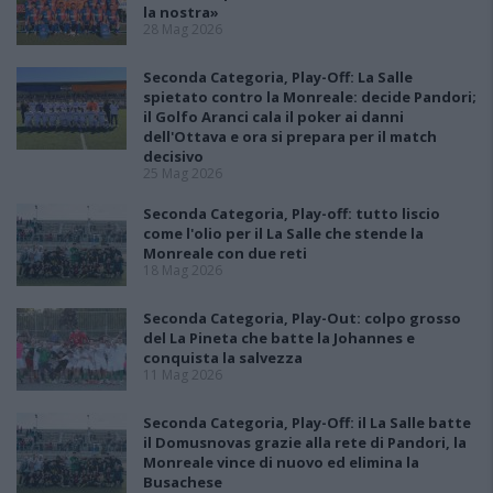
la nostra»
28 Mag 2026
Seconda Categoria, Play-Off: La Salle
spietato contro la Monreale: decide Pandori;
il Golfo Aranci cala il poker ai danni
dell'Ottava e ora si prepara per il match
decisivo
25 Mag 2026
Seconda Categoria, Play-off: tutto liscio
come l'olio per il La Salle che stende la
Monreale con due reti
18 Mag 2026
Seconda Categoria, Play-Out: colpo grosso
del La Pineta che batte la Johannes e
conquista la salvezza
11 Mag 2026
Seconda Categoria, Play-Off: il La Salle batte
il Domusnovas grazie alla rete di Pandori, la
Monreale vince di nuovo ed elimina la
Busachese