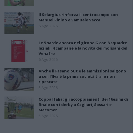
Il Selargius rinforza il centrocampo con
Manuel Rinino e Samuele Vacca
6 Ago 2026
Le 5 sarde ancora nel girone G con 8 squadre
laziali, 4 campane e la novità dei molisani del
Venafro
6 Ago 2026
Anche il Fasano out e le ammissioni salgono
a sei, l'Ilva è la prima società tra le non
ripescate
5 Ago 2026
Coppa Italia: gli accoppiamenti dei 16esimi di
finale con i derby a Cagliari, Sassari e
Macomer
5 Ago 2026