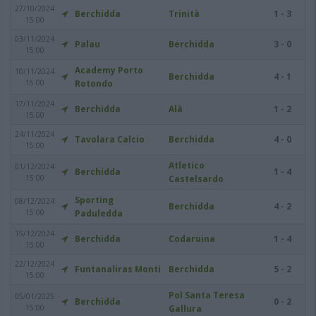
27/10/2024
Berchidda
Trinità
1 - 3
15:00
03/11/2024
Palau
Berchidda
3 - 0
15:00
Academy Porto
10/11/2024
Berchidda
4 - 1
15:00
Rotondo
17/11/2024
Berchidda
Alà
1 - 2
15:00
24/11/2024
Tavolara Calcio
Berchidda
4 - 0
15:00
Atletico
01/12/2024
Berchidda
1 - 4
15:00
Castelsardo
Sporting
08/12/2024
Berchidda
4 - 2
15:00
Paduledda
15/12/2024
Berchidda
Codaruina
1 - 4
15:00
22/12/2024
Funtanaliras Monti
Berchidda
5 - 2
15:00
Pol Santa Teresa
05/01/2025
Berchidda
0 - 2
15:00
Gallura