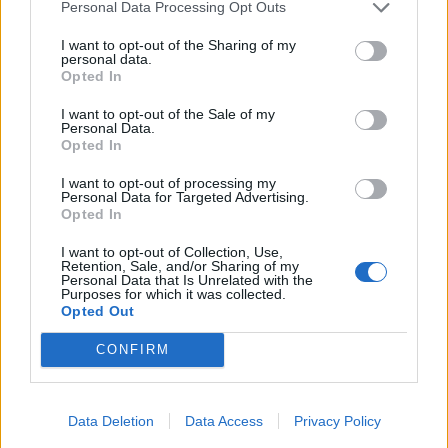
E duncas, nci seus po custa cida puru, chi est sa nova de importu
Personal Data Processing Opt Outs
prus mannu de totus is atras (e megu a brullai, si cumprendit beni,
deu creu), ma a sa fini, seu incumintzendi a pentzai ca in custa…
I want to opt-out of the Sharing of my
personal data.
Opted In
I want to opt-out of the Sale of my
Personal Data.
Opted In
I want to opt-out of processing my
Personal Data for Targeted Advertising.
Opted In
I want to opt-out of Collection, Use,
Retention, Sale, and/or Sharing of my
Personal Data that Is Unrelated with the
Purposes for which it was collected.
Opted Out
CONFIRM
Promosse in Seconda le prime 5 dei playoff di Terza
Data Deletion
Data Access
Privacy Policy
categoria