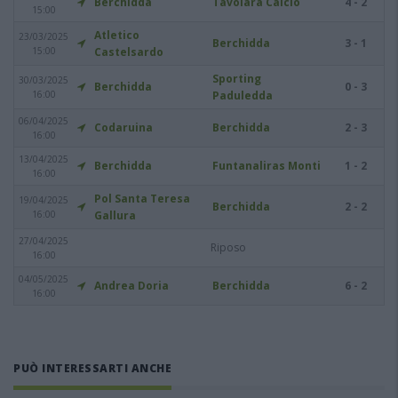
Berchidda
Tavolara Calcio
4 - 2
15:00
Atletico
23/03/2025
Berchidda
3 - 1
15:00
Castelsardo
Sporting
30/03/2025
Berchidda
0 - 3
16:00
Paduledda
06/04/2025
Codaruina
Berchidda
2 - 3
16:00
13/04/2025
Berchidda
Funtanaliras Monti
1 - 2
16:00
Pol Santa Teresa
19/04/2025
Berchidda
2 - 2
16:00
Gallura
27/04/2025
Riposo
16:00
04/05/2025
Andrea Doria
Berchidda
6 - 2
16:00
PUÒ INTERESSARTI ANCHE