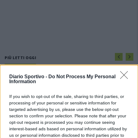
PIÙ LETTI OGGI
Diario Sportivo -
Do Not Process My Personal
Amichevole Ossese: 3-1 al Cagliari Primavera,
Information
doppietta di Tapparello
8 Ago 2026
If you wish to opt-out of the sale, sharing to third parties, or
processing of your personal or sensitive information for
Il Latte Dolce prende Dumani dalla Torres,
targeted advertising by us, please use the below opt-out
Mascia, Sorgente, Lopes, Limberti e Cherchi
section to confirm your selection. Please note that after your
gli altri acquisti
opt-out request is processed you may continue seeing
8 Ago 2026
interest-based ads based on personal information utilized by
us or personal information disclosed to third parties prior to
Il Monastir riparte dai pilastri Masia, Pinna e