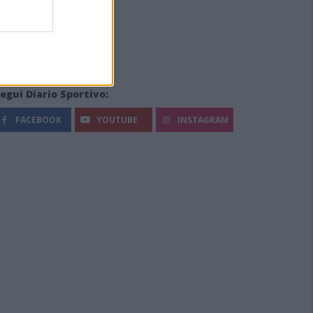
egui Diario Sportivo:
FACEBOOK
YOUTUBE
INSTAGRAM