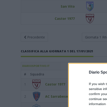
San Vito
Castor 1977
Precedente
Giornata 1
Rit
CLASSIFICA ALLA GIORNATA 1 DEL 17/01/2021
DIARIOSPORTIVO.IT
Diario Spo
#
Squadra
Punti
1
Castor 1977
If you wish 
12
sensitive in
confirm you
2
AC Sarrabese
10
continue se
information 