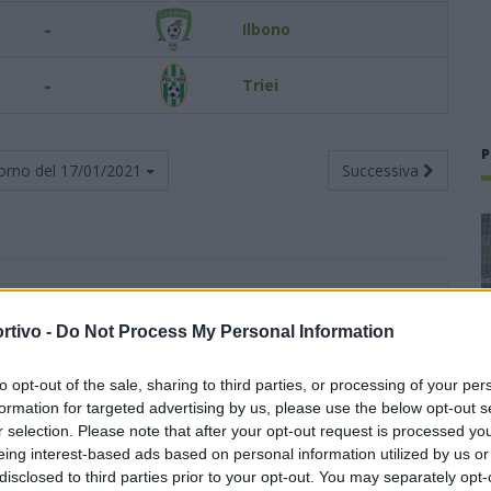
-
Ilbono
-
Triei
P
orno del
17/01/2021
Successiva
Totali
Casa
Trasferta
rtivo -
Do Not Process My Personal Information
G
V
N
P
F
S
V
N
P
F
S
V
N
P
F
S
to opt-out of the sale, sharing to third parties, or processing of your per
4
4
0
0
8
3
2
0
0
2
0
2
0
0
6
3
formation for targeted advertising by us, please use the below opt-out s
r selection. Please note that after your opt-out request is processed y
4
3
1
0
8
2
2
0
0
5
1
1
1
0
3
1
eing interest-based ads based on personal information utilized by us or
disclosed to third parties prior to your opt-out. You may separately opt-