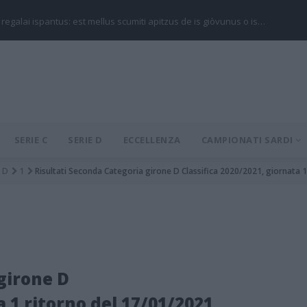
 regalai ispantus: est mellus scumiti apitzus de is giòvunus o is…
SERIE C
SERIE D
ECCELLENZA
CAMPIONATI SARDI
D
1
Risultati Seconda Categoria girone D Classifica 2020/2021, giornata 
girone D
a 1 ritorno del 17/01/2021