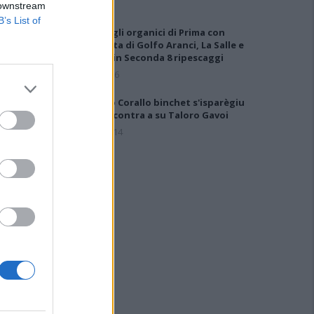
 downstream
B’s List of
Definiti gli organici di Prima con
l'aggiunta di Golfo Aranci, La Salle e
Ottava, in Seconda 8 ripescaggi
7 Ago 2026
Su Porto Corallo binchet s'isparègiu
play-off contra a su Taloro Gavoi
27 Apr 2014