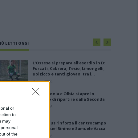
IÙ LETTI OGGI
L'Ossese si prepara all'esordio in D:
Forzati, Cabrera, Tesio, Limongelli,
Bolzicco e tanti giovani tra i…
7 Ago 2026
Per Carbonia e Olbia si apre lo
spiraglio di ripartire dalla Seconda
7 Ago 2026
sonal or
ection to
ou may
Il Selargius rinforza il centrocampo
 personal
con Manuel Rinino e Samuele Vacca
out of the
6 Ago 2026