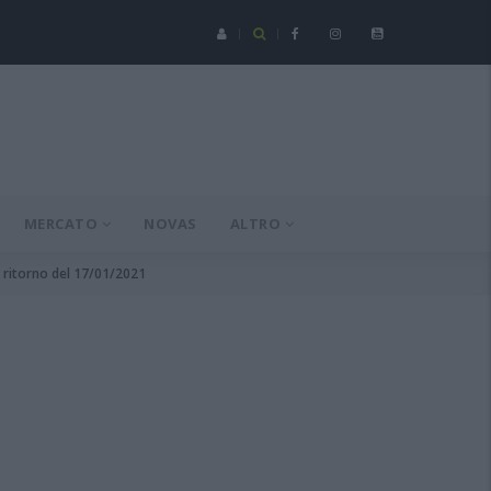
Serie C - Coppa Italia: Spezia-Torres posticipata a domenica 16 a
MERCATO
NOVAS
ALTRO
1 ritorno del 17/01/2021