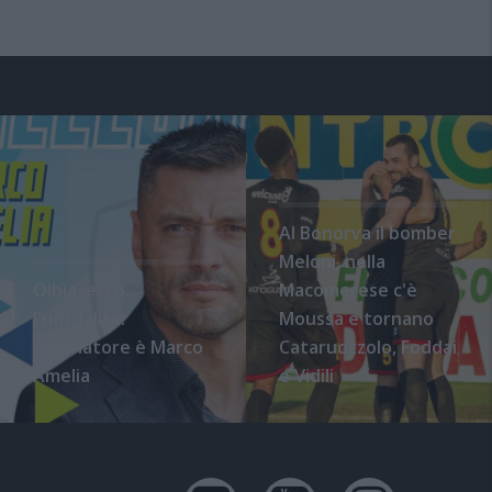
Al Bonorva il bomber
Meloni, nella
Olbia, ecco
Macomerese c'è
l'ufficialità:
Moussa e tornano
l'allenatore è Marco
Cataruozzolo, Foddai
Amelia
e Vidili