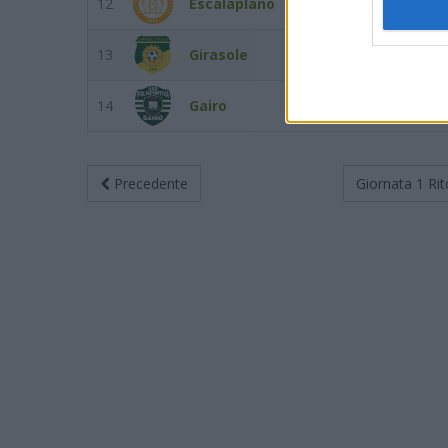
12
Escalaplano
3
13
Girasole
3
14
Gairo
0
Precedente
Giornata 1
Rit