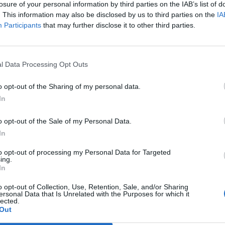
4
3
0
1
10
3
1
0
0
1
0
2
0
1
9
3
losure of your personal information by third parties on the IAB’s list of
. This information may also be disclosed by us to third parties on the
IA
Participants
that may further disclose it to other third parties.
4
3
0
1
9
4
2
0
0
6
1
1
0
1
3
3
4
2
1
1
6
5
1
0
1
3
3
1
1
0
3
2
l Data Processing Opt Outs
4
2
0
2
11
4
1
0
1
9
3
1
0
1
2
1
o opt-out of the Sharing of my personal data.
In
3
2
0
1
7
5
1
0
1
4
4
1
0
0
3
1
o opt-out of the Sale of my Personal Data.
4
1
1
2
4
8
0
1
1
1
4
1
0
1
3
4
In
4
1
1
2
4
17
0
1
1
2
8
1
0
1
2
9
to opt-out of processing my Personal Data for Targeted
ing.
In
3
1
0
2
5
5
0
0
2
2
5
1
0
0
3
0
o opt-out of Collection, Use, Retention, Sale, and/or Sharing
ersonal Data that Is Unrelated with the Purposes for which it
4
1
0
3
5
7
0
0
2
1
4
1
0
1
4
3
lected.
Out