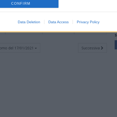
4
1
0
3
4
8
1
0
1
3
4
0
0
2
1
4
CONFIRM
4
1
0
3
3
8
1
0
1
1
2
0
0
2
2
6
Data Deletion
Data Access
Privacy Policy
4
0
0
4
2
7
0
0
2
2
5
0
0
2
0
2
S
orno del
17/01/2021
Successiva