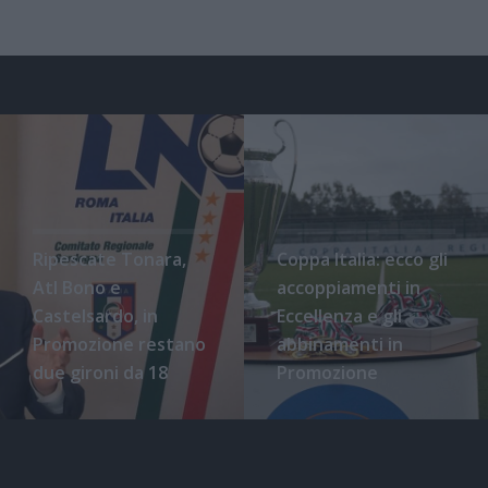
Ripescate Tonara,
Coppa Italia: ecco gli
Atl Bono e
accoppiamenti in
Castelsardo, in
Eccellenza e gli
Promozione restano
abbinamenti in
due gironi da 18
Promozione