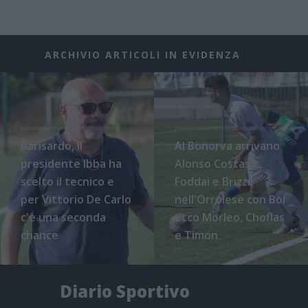
ARCHIVIO ARTICOLI IN EVIDENZA
Barisardo, il
Al Bonorva arrivano
presidente Ibba ha
Alonso Costas,
scelto il tecnico e
Foddai e Brizzi,
per Vittorio De Carlo
nell'Orrolese con Boi
c'è una seconda
ecco Morleo, Choflas
chance
e Timon
Diario Sportivo