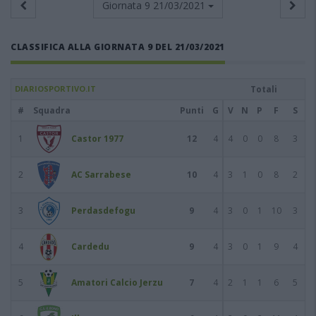
Giornata 9
21/03/2021
CLASSIFICA ALLA GIORNATA 9 DEL 21/03/2021
DIARIOSPORTIVO.IT
Totali
#
Squadra
Punti
G
V
N
P
F
S
1
Castor 1977
12
4
4
0
0
8
3
2
AC Sarrabese
10
4
3
1
0
8
2
3
Perdasdefogu
9
4
3
0
1
10
3
4
Cardedu
9
4
3
0
1
9
4
5
Amatori Calcio Jerzu
7
4
2
1
1
6
5