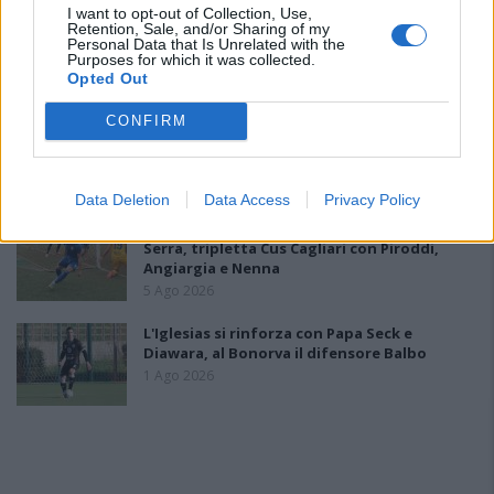
I want to opt-out of Collection, Use,
Amichevole Ossese: 3-1 al Cagliari Primavera,
Retention, Sale, and/or Sharing of my
doppietta di Tapparello
Personal Data that Is Unrelated with the
Purposes for which it was collected.
8 Ago 2026
Opted Out
CONFIRM
Il CR sardo esclude anche l'Olbia: l'Usinese è
in Eccellenza, il Fonni sale in Promozione
5 Ago 2026
Data Deletion
Data Access
Privacy Policy
Colpo dell'Uta con Pisano e arriva anche
Serra, tripletta Cus Cagliari con Piroddi,
Angiargia e Nenna
5 Ago 2026
L'Iglesias si rinforza con Papa Seck e
Diawara, al Bonorva il difensore Balbo
1 Ago 2026