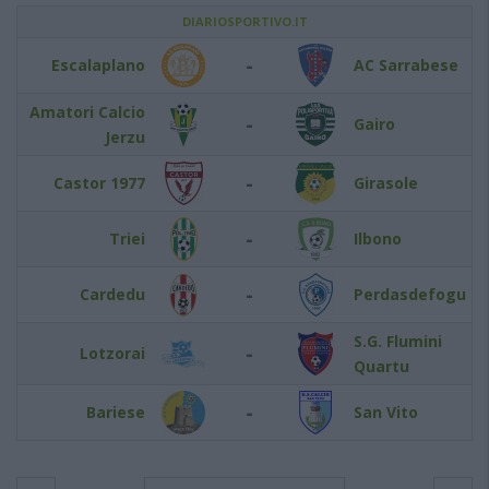
DIARIOSPORTIVO.IT
-
Escalaplano
AC Sarrabese
Amatori Calcio
-
Gairo
Jerzu
-
Castor 1977
Girasole
-
Triei
Ilbono
-
Cardedu
Perdasdefogu
S.G. Flumini
-
Lotzorai
Quartu
-
Bariese
San Vito