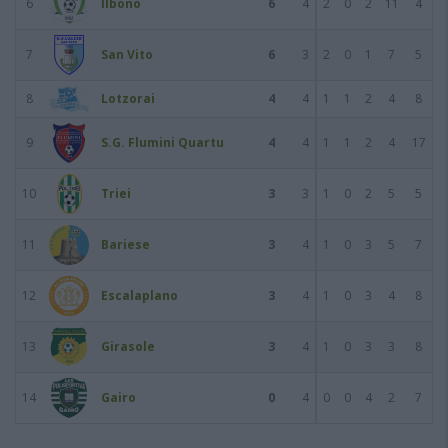
6
Ilbono
6
4
2
0
2
11
4
7
San Vito
6
3
2
0
1
7
5
8
Lotzorai
4
4
1
1
2
4
8
9
S.G. Flumini Quartu
4
4
1
1
2
4
17
10
Triei
3
3
1
0
2
5
5
11
Bariese
3
4
1
0
3
5
7
12
Escalaplano
3
4
1
0
3
4
8
13
Girasole
3
4
1
0
3
3
8
14
Gairo
0
4
0
0
4
2
7