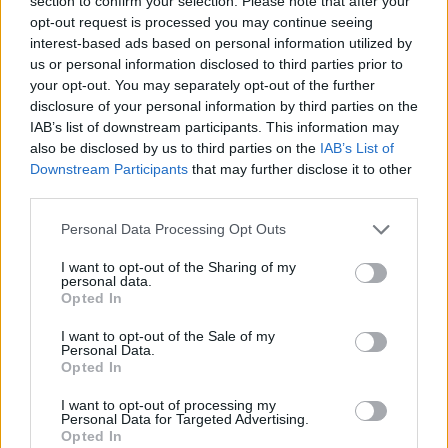
section to confirm your selection. Please note that after your
opt-out request is processed you may continue seeing
interest-based ads based on personal information utilized by
Le 5 sarde ancora nel girone G con 8 squadre
laziali, 4 campane e la novità dei molisani del
us or personal information disclosed to third parties prior to
Venafro
your opt-out. You may separately opt-out of the further
6 Ago 2026
disclosure of your personal information by third parties on the
IAB’s list of downstream participants. This information may
Anche il Fasano out e le ammissioni salgono
also be disclosed by us to third parties on the
IAB’s List of
a sei, l'Ilva è la prima società tra le non
Downstream Participants
that may further disclose it to other
ripescate
third parties.
5 Ago 2026
Personal Data Processing Opt Outs
Coppa Italia: gli accoppiamenti dei 16esimi di
finale con i derby a Cagliari, Sassari e
I want to opt-out of the Sharing of my
Macomer
personal data.
5 Ago 2026
Opted In
Coppa Italia: gli accoppiamenti degli ottavi
I want to opt-out of the Sale of my
di finale con i derby di Gallura, Barbagia e
Personal Data.
Ogliastra
Opted In
5 Ago 2026
I want to opt-out of processing my
Personal Data for Targeted Advertising.
Opted In