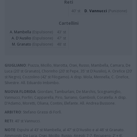
Reti
40' st
D. Vannucci
(Punizione)
Cartellini
A. Mambella
(Espulsione)
43' st
A. D'Ausilio
(Espulsione)
47' st
M. Granato
(Espulsione)
48' st
GIUGLIANO
: Piazza, Micillo, Marotta, Osei, Russo, Mambella, Camara, De
Luca (20’ st Granato), Chorinho (20’ st Pepe, 35’ st D’Ausilio), A. Orefice (20’
st Negro), Cozzolino (42’ st Filogamo). A disp. Mola, Mennella, C. Orefice,
Silvestre. All. Eduardo Imbimbo.
NUOVA FLORIDA
: Giordani, Tamburlani, De Marchis, Scognamiglio,
Vannucci, Porfiri, Capparella, Piro, Suriano, Gambioli, Coratella. A disp.
D’Adamo, Moretti, Oliana, Contini, Elefante. All. Andrea Bussone.
ARBITRO
: Stefano Grassi di Forlì.
RETI
: 40’ st Vannucci.
NOTE
: Espulsi al 43’ st Mambella, al 47’ st D’Ausilio e al 48’ st Granato.
Ammoniti: De Luca, Osei, Micillo, Russo. Angoli: 7-7. Recupero: 2’ + 6’.