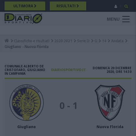
Salta
ULTIMORA
RISULTATI
al
contenuto
MENU
principale
Classifiche e risultati
2020 2021
Serie D
G
14
Andata
Breadcrumb
Giugliano - Nuova Florida
COMUNALE ALBERTO DE
DOMENICA 20 DICEMBRE
DIARIOSPORTIVO.IT
CRISTOFARO, GIUGLIANO
2020, ORE 14:30
IN CAMPANIA
0 - 1
Giugliano
Nuova Florida