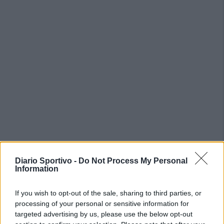
Diario Sportivo -
Do Not Process My Personal
PIÙ LETTI OGGI
Information
If you wish to opt-out of the sale, sharing to third parties, or
Il Buddusò in mani sicure con Mario Fadda, il
processing of your personal or sensitive information for
Monte Alma riparte da Ivano Falchi
targeted advertising by us, please use the below opt-out
5 Ago 2026